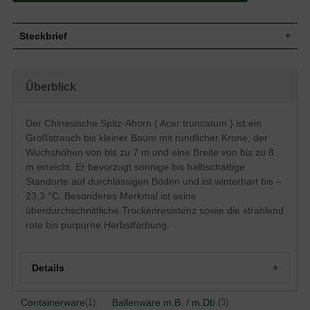
Steckbrief
Großer Strauch bis kleiner Baum, dicht
Wuchs
verzweigt, rundliche Form, mehrere
Überblick
Hauptäste, bis zu 7 m hoch und 8 m breit
Wuchshöhe
bis zu 7 m
Sommergrün, zunächst frischgrün,
Der Chinesische Spitz-Ahorn ( Acer truncatum ) ist ein
Blatt
Herbstfärbung strahlend rot bis purpur,
Großstrauch bis kleiner Baum mit rundlicher Krone, der
Austrieb orangerot, 5 lappig, herzförmig
Wuchshöhen von bis zu 7 m und eine Breite von bis zu 8
Frucht
Fruchflügel, ca. 3 cm lang
m erreicht. Er bevorzugt sonnige bis halbschattige
Blüte
Gelbgrün
Standorte auf durchlässigen Böden und ist winterhart bis –
Blütezeit
Mai
23,3 °C. Besonderes Merkmal ist seine
Rinde
Grau mit dunkleren Streifen
überdurchschnittliche Trockenresistenz sowie die strahlend
Wurzeln
Flachwurzler bis Herzwurzler
rote bis purpurne Herbstfärbung.
Standorttolerant, durchlässige Böden
Boden
bevorzugt
Standort
Sonnig bis halbschattig
Details
Winterhart
6 (-23,3 bis -17,8 °C)
Der Acer truncatum (Chinesischer Spitz-
Containerware
Ballenware m.B. / m.Db.
(1)
(3)
Ahorn) ist aufgrund seiner Blattfarbe ein