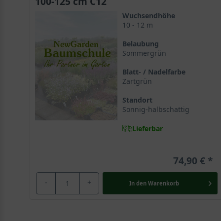
100-125 cm C12
Namen Japanische Zelkove oder als Keakibaum. Diesen 
Wuchsendhöhe
10 - 12 m
Asiatische Schönheit mit Seltenheitswert
Belaubung
Sommergrün
In Asien findet man die Zelkova serrata nicht nur in 
mittlerweile auf der Roten Liste der gefährdeten Baum
Blatt- / Nadelfarbe
Zartgrün
In Europa gerne als Parkbaum gepflanzt
Standort
In Europa ist die Japanische Zelkove eher selten anzu
Sonnig-halbschattig
traumhaften Herbstfärbung überzeugt. Der Keakibaum 
Lieferbar
und Straßenbaum.
74,90 €
Die Zelkova lässt sich Zeit beim Wachsen und wird seh
Die mächtige Zelkove strebt hoch hinaus und gilt als 
-
+
In den
Warenkorb
Jahre alt, gilt als genügsam und sehr hitzeresistent.
Japanische Zelkove wird bis zu 12m hoch