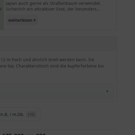
Japan auch gerne als Straßenbaum verwendet.
:
Sicherlich ein attraktiver Exot, der besonders...
weiterlesen ▾
in den Herbstmonaten zum Ausdruck kommt.
zu 12 m hoch und ähnlich breit werden kann. Sie
ne 6a). Charakteristisch sind die kupferfarbene bis
m.B. / m.Db.
(10)
tschaft zu ihr steht. Sie gehört ebenfalls zur Familie
Deutschland kennt man die Zelkova serrata unter dem