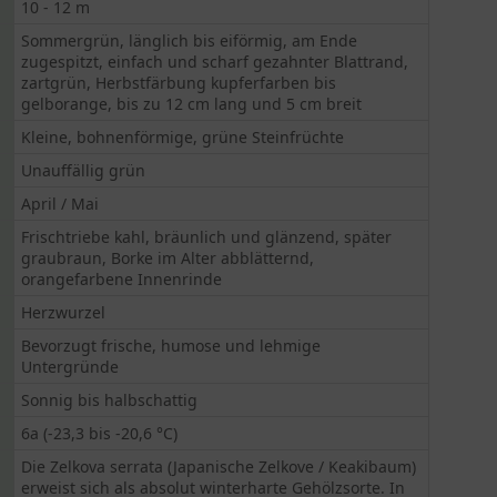
10 - 12 m
Sommergrün, länglich bis eiförmig, am Ende
zugespitzt, einfach und scharf gezahnter Blattrand,
zartgrün, Herbstfärbung kupferfarben bis
gelborange, bis zu 12 cm lang und 5 cm breit
Kleine, bohnenförmige, grüne Steinfrüchte
Unauffällig grün
April / Mai
Frischtriebe kahl, bräunlich und glänzend, später
graubraun, Borke im Alter abblätternd,
orangefarbene Innenrinde
Herzwurzel
Bevorzugt frische, humose und lehmige
Untergründe
Sonnig bis halbschattig
6a (-23,3 bis -20,6 °C)
Die Zelkova serrata (Japanische Zelkove / Keakibaum)
erweist sich als absolut winterharte Gehölzsorte. In