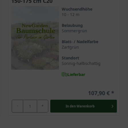
150-175 cm C20
Namen erhielt die Zelkove in ihrer Heimat, wo sie besonders vere
Wuchsendhöhe
10 - 12 m
Belaubung
Sommergrün
Japan, sondern ebenso in Ostchina, Taiwan und Korea. Sie wächst do
arten, denn ihr Holz ist besonders wertvoll und entsprechend beg
Blatt- / Nadelfarbe
Zartgrün
Standort
treffen. Hier wird sie bevorzugt als malerischer Parkbaum genutz
Sonnig-halbschattig
hat aber deutlich mehr zu bieten und ermöglicht aufgrund seine
Lieferbar
107,90 €
r alt
eine der prächtigsten
Bäume
Asiens, obgleich sie recht langsam wäc
-
+
In den
Warenkorb
 Dies verschafft ihr große Beachtung als Klimawandelgehölz und ma