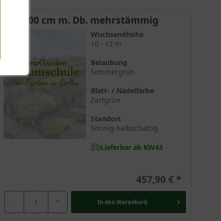
aum eine anmutige Wirkung.
250-300 cm m. Db. mehrstämmig
Wuchsendhöhe
10 - 12 m
bstfarben und bringt Farbmomente in den Garten.
heit, die selbst an einem tristen grauen Regentag
Belaubung
Sommergrün
Blatt- / Nadelfarbe
Zartgrün
er dezent, obgleich sie den Gärtner mit einem
Standort
Sonnig-halbschattig
Lieferbar ab KW43
d fallen erst bei genauer Betrachtung ins Auge, sodass
457,90 €
-
+
In den
Warenkorb