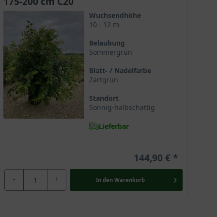
175-200 cm C20
hrt wird.
Wuchsendhöhe
10 - 12 m
Belaubung
Sommergrün
rt fast ausschließlich in Mischbeständen und steht
ehrt.
Blatt- / Nadelfarbe
Zartgrün
Standort
t, der mit einem formschönen Wuchs und einer
Sonnig-halbschattig
r großen Robustheit zudem die Verwendung als Stadt-
Lieferbar
144,90 €
hst und sich dabei Zeit lässt. Sie wird bis zu 1000
-
+
In den
Warenkorb
cht sie weltweit zu einem wertvollen Zukunftsbaum.