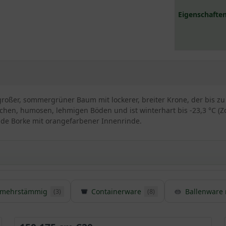
Eigenschaften
telgroßer, sommergrüner Baum mit lockerer, breiter Krone, der bis 
schen, humosen, lehmigen Böden und ist winterhart bis -23,3 °C (Zo
nde Borke mit orangefarbener Innenrinde.
mehrstämmig
Containerware
Ballenware 
(3)
(8)
lkove / Zelkova serrata
 mit der in Europa heimischen
Ulme
zu vergleichen ist und in Verwand
 eleganten Ausstrahlung sowie einer traumhaften Wuchslinie. In 