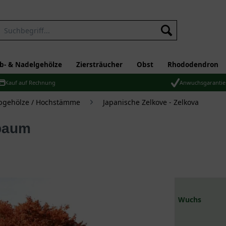
b- & Nadelgehölze
Ziersträucher
Obst
Rhododendron
Kauf auf Rechnung
Anwuchsgarantie
bgehölze / Hochstämme
Japanische Zelkove - Zelkova
ibaum
Wuchs