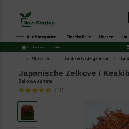
Alle Kategorien
Einzelstücke
Hecken
Lau
Top Baumschulqualität
Übersicht
Laub- & Nadelgehölze
Lau
Japanische Zelkove / Keak
Zelkova serrata
(
11
)