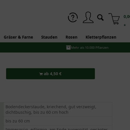
0,0
*
Gräser & Farne
Stauden
Rosen
Kletterpflanzen
Mehr als 10.000 Pflanzen
ab 4,50 €
Bodendeckerstaude, kriechend, gut verzweigt,
dichtbuschig, bis zu 60 cm hoch
bis zu 60 cm
Immergrün, eiförmig, am Ende zugespitzt, gesägter