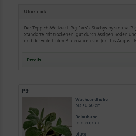
Überblick
Der Teppich-Wollziest 'Big Ears' ( Stachys byzantina '
Standorte mit trockenen, gut durchlässigen Böden und i
und die violettroten Blütenähren von Juni bis August. 
Details
Portrait des Teppich-Wollziest 'Big Ears'
Stachys byzantina 'Big Ears' – ein Portrait
P9
Standort und Boden
Optimale Standortbedingungen für den Teppich-Woll
Wuchsendhöhe
Bodenansprüche von Stachys byzantina 'Big Ears'
bis zu 60 cm
Blüte und Blattwerk von Eselsohr 'Big Ears'
Belaubung
Die großen filzigen Blätter von Stachys byzantina 'Bi
Immergrün
Die violettroten Blütenähren
Blüte
Verwendung im Garten