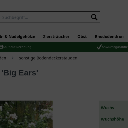
b- & Nadelgehölze
Ziersträucher
Obst
Rhododendron
Kauf auf Rechnung
Anwuchsgarantie
den
sonstige Bodendeckerstauden
 'Big Ears'
Wuchs
Wuchshöhe