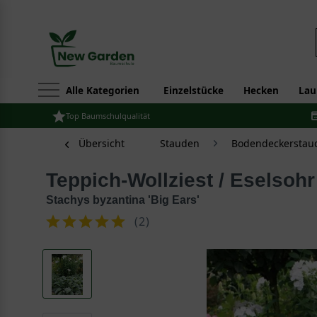
Alle Kategorien
Einzelstücke
Hecken
Lau
Top Baumschulqualität
Übersicht
Stauden
Bodendeckerstau
Teppich-Wollziest / Eselsohr
Stachys byzantina 'Big Ears'
(
2
)