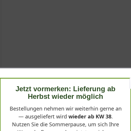
sia australis
Jetzt vormerken: Lieferung ab
Herbst wieder möglich
tachys byzantina 'Big Ears'"
Bestellungen nehmen wir weiterhin gerne an
kstauden. Der Teppich-Wollziest 'Big Ears', botanisch Stachys byza
ten bereichert. Diese Sorte, auch als Eselsohr oder Hasenohr bek
— ausgeliefert wird
wieder ab KW 38
.
liert. Mit einer Wuchshöhe von bis zu 60 cm und einem dichtbusch
Nutzen Sie die Sommerpause, um sich Ihre
 eigentliche Highlight: Sie werden bis zu 25 cm lang, sind eiförm