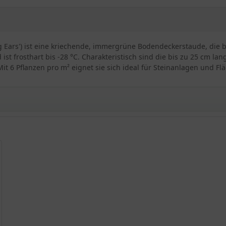
Big Ears') ist eine kriechende, immergrüne Bodendeckerstaude, die 
st frosthart bis -28 °C. Charakteristisch sind die bis zu 25 cm la
Mit 6 Pflanzen pro m² eignet sie sich ideal für Steinanlagen und F
ziest
g Ears'