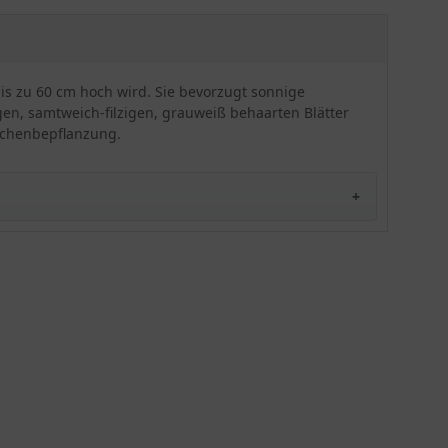
wird! Abgeblühte Blüten sollten
zurückgeschnitten werden. Der Wollziest ist
frosthart bis zu -28 Grad und muss deshalb im
Winter nicht speziell geschützt werden. Pflanzen
Sie den Teppich-Wollziest in der Sonne und
bis zu 60 cm hoch wird. Sie bevorzugt sonnige
vermeiden Sie Staunässe. Die Staude kann mit 6
ngen, samtweich-filzigen, grauweiß behaarten Blätter
Pflanzen pro Quadratmeter im freien Feld stehen
lächenbepflanzung.
oder auch in Steinanlagen gepflanzt werden. Sie
eignet sich auch hervorragend als Bodendecker.
Im Sommergarten ist der Wollziest ein
außergewöhnliches Zierelement. Abgeblühte
Blüten sollten im Herbst zurückgeschnitten
werden.