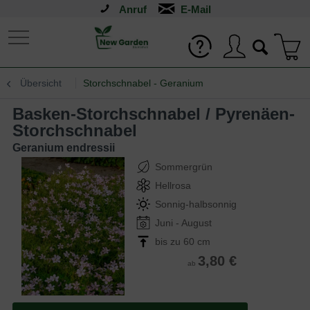
Anruf
Übersicht
Storchschnabel - Geranium
Basken-Storchschnabel / Pyrenäen-
Storchschnabel
Geranium endressii
Sommergrün
Hellrosa
Sonnig-halbsonnig
Juni - August
bis zu 60 cm
3,80 €
ab