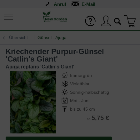
Anruf
Übersicht
Günsel - Ajuga
Kriechender Purpur-Günsel
'Catlin's Giant'
Ajuga reptans 'Catlin's Giant'
Immergrün
Violettblau
Sonnig-halbschattig
Mai - Juni
bis zu 45 cm
5,75 €
ab