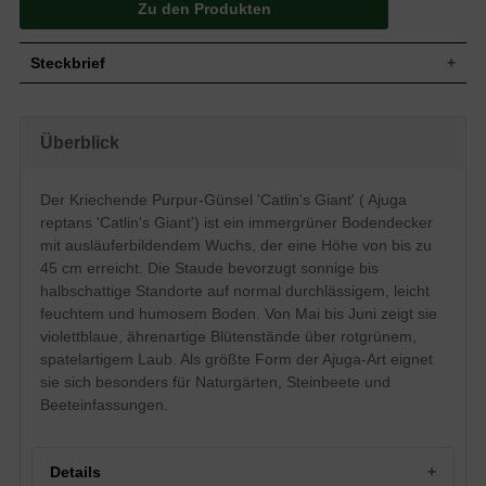
Zu den Produkten
Steckbrief
Bodendeckender, ausläuferbildender
Wuchs
Wuchs, Staudenhöhe bis ca. 45 cm
Überblick
Wuchshöhe
bis zu 45 cm
Blatt
Immergrün, rotgrün, spatelartig geformt
Der Kriechende Purpur-Günsel 'Catlin's Giant' ( Ajuga
Violettblau, ährenartig aufgebauter
Blüte
Blütenstand mit kleinen, lippenartigen
reptans 'Catlin's Giant') ist ein immergrüner Bodendecker
Blüten
mit ausläuferbildendem Wuchs, der eine Höhe von bis zu
Blütezeit
Mai - Juni
45 cm erreicht. Die Staude bevorzugt sonnige bis
Normal durchlässiger Boden, eher leicht
halbschattige Standorte auf normal durchlässigem, leicht
Boden
feuchter Boden, humos
feuchtem und humosem Boden. Von Mai bis Juni zeigt sie
Standort
Sonnig bis halbschattig
violettblaue, ährenartige Blütenstände über rotgrünem,
Pflanzen pro
16
spatelartigem Laub. Als größte Form der Ajuga-Art eignet
m²
sie sich besonders für Naturgärten, Steinbeete und
Die Ajuga reptans 'Catlin's Giant'
Beeteinfassungen.
(Kriechender Purpur-Günsel) ist die
größte Form der Ajuga-Art. Sowohl ihre
Blätter als auch ihre Blüte heben sich
Eigenschaften
erheblich von den anderen Sorten ab.
Details
Diese Staude findet ihre Bestimmung im