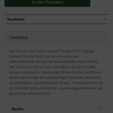
Zu den Produkten
Steckbrief
Bodendeckender, ausläuferbildender
Wuchs
Wuchs, Staudenhöhe bis ca. 20 cm
Überblick
Wuchshöhe
bis zu 20 cm
Bräunlich/grün glänzend, immergrün,
Blatt
spatelartig geformt
Der Kriechende Garten-Günsel 'Purple Torch' ( Ajuga
Purpurrosa, ährenartig aufgebauter
reptans 'Purple Torch') ist eine immergrüne,
Blüte
Blütenstand mit vielen kleinen,
bodendeckende Staude mit ausläuferbildendem Wuchs.
lippenförmigen Blüten
Sie wird bis zu 20 cm hoch und bildet von April bis Mai
Blütezeit
April - Mai
purpurrosafarbene, ährenartige Blütenstände. Die Pflanze
Normal durchlässiger Boden, eher leicht
Boden
bevorzugt sonnige bis halbschattige Standorte mit normal
feucht, humos
durchlässigem, leicht feuchtem Boden. Charakteristisch ist
Standort
Sonnig bis halbschattig
ihr bräunlich-grün glänzendes, spatelartiges Blattwerk, das
Pflanzen pro
16
ganzjährig attraktiv bleibt.
m²
Die Ajuga reptans 'Purple Torch'
(Kriechender Garten-Günsel) bietet sich
besonders im Bereich von Naturgärten
Details
und Steinbeeten an. Auch als