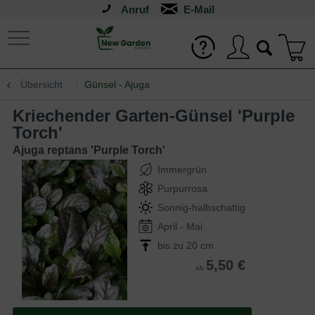
Anruf
Übersicht
Günsel - Ajuga
Kriechender Garten-Günsel 'Purple
Torch'
Ajuga reptans 'Purple Torch'
Immergrün
Purpurrosa
Sonnig-halbschattig
April - Mai
bis zu 20 cm
5,50 €
ab