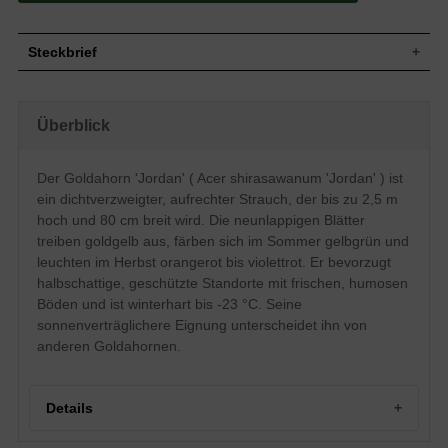
Steckbrief
Kleiner Strauch, gut verzweigt und
Wuchs
dichtbuschig, aufrecht, halbrund, bis zu
Überblick
250 cm hoch bis zu 80 cm breit
Wuchshöhe
bis zu 2,5 m
Sommergrün, meistens neunlappig, am
Der Goldahorn 'Jordan' ( Acer shirasawanum 'Jordan' ) ist
Ende zugespitzt, tief eingeschnitten,
ein dichtverzweigter, aufrechter Strauch, der bis zu 2,5 m
Blatt
gesägter Rand, im Austrieb goldgelb,
dann gelbgrün, im Herbst orangerot bis
hoch und 80 cm breit wird. Die neunlappigen Blätter
violettrot, bis zu 12 cm groß
treiben goldgelb aus, färben sich im Sommer gelbgrün und
Frucht
Spaltfrüchte, nicht zum Verzehr geeignet
leuchten im Herbst orangerot bis violettrot. Er bevorzugt
Purpurrot, in aufrechten Trugdolden, 6 bis
halbschattige, geschützte Standorte mit frischen, humosen
Blüte
8 mm breit
Böden und ist winterhart bis -23 °C. Seine
Blütezeit
Mai / Juni
sonnenverträglichere Eignung unterscheidet ihn von
Rinde
Rotbraun
anderen Goldahornen.
Wurzeln
Flachwurzler
Frische bis feuchte, humose und
Boden
durchlässige Böden
Details
Standort
Halbschattig, geschützt