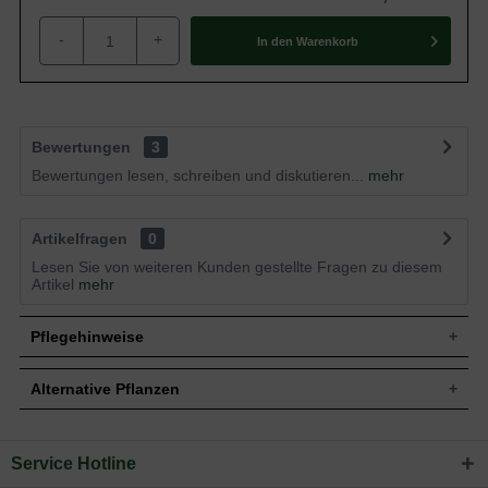
-
+
In den
Warenkorb
Bewertungen
3
Bewertungen lesen, schreiben und diskutieren...
mehr
Artikelfragen
0
Lesen Sie von weiteren Kunden gestellte Fragen zu diesem
Artikel
mehr
Pflegehinweise
Alternative Pflanzen
Pflanz- und Pflegetipps Acer shirasawanum
'Jordan' / Goldahorn 'Jordan'
Service Hotline
Sie suchen eine Alternative?
Mit ein paar kleinen Tipps und Tricks kann man