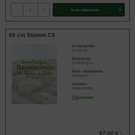
-
+
In den
Warenkorb
60 cm Stamm C5
Kronengröße
20-40 cm
Belaubung
Sommergrün
Blatt- / Nadelfarbe
Gelbgrün
Standort
Halbschattig
Lieferbar
87,90 €