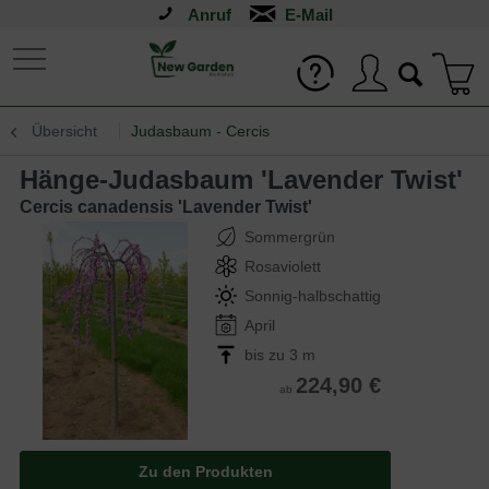
Anruf
Übersicht
Judasbaum - Cercis
Hänge-Judasbaum 'Lavender Twist'
Cercis canadensis 'Lavender Twist'
Sommergrün
Rosaviolett
Sonnig-halbschattig
April
bis zu 3 m
224,90 €
ab
Zu den Produkten