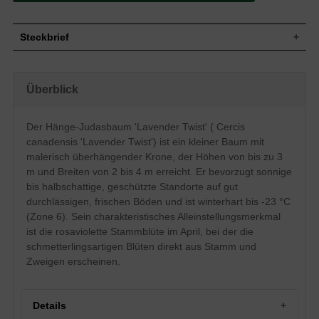
Steckbrief
Kleiner Baum, gut verzweigt und
Wuchs
dichtbuschig, überhängende Krone, bis zu
Überblick
300 cm hoch und 200 bis 400 cm breit
Wuchshöhe
bis zu 3 m
Sommergrün, herzförmig bis breit-
Der Hänge-Judasbaum 'Lavender Twist' ( Cercis
rundlich, am Ende leicht zugespitzt,
canadensis 'Lavender Twist') ist ein kleiner Baum mit
Blatt
glattrandig, glänzend, grün, im Herbst
gelb, 7 bis 12 cm lang und bis zu 15 cm
malerisch überhängender Krone, der Höhen von bis zu 3
breit
m und Breiten von 2 bis 4 m erreicht. Er bevorzugt sonnige
Hülsenfrucht, länglich, im unreifen
bis halbschattige, geschützte Standorte auf gut
Frucht
Zustand grün, dann braun bis rotbraun,
durchlässigen, frischen Böden und ist winterhart bis -23 °C
mit vielen Samen, bis zu 7 cm lang
(Zone 6). Sein charakteristisches Alleinstellungsmerkmal
Rosaviolett, schmetterlingsartig, in
Blüte
ist die rosaviolette Stammblüte im April, bei der die
Büscheln, bis zu 1 cm groß
schmetterlingsartigen Blüten direkt aus Stamm und
Blütezeit
April
Zweigen erscheinen.
Rinde
Braungrau bis grau, glatt
Wurzeln
Tiefwurzler, kräftig, wenig Feinwurzeln
Gut durchlässige, frische, humose und
Details
Boden
nahrhafte Böden, Staunässe vermeiden