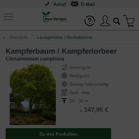
Anruf
Übersicht
Laubgehölze / Hochstämme
Kampferbaum / Kampferlorbeer
Cinnamomum camphora
Immergrün
Weißgrün
Sonnig-halbschattig
April - Mai
20 - 30 m
147,90 €
ab
Zu den Produkten