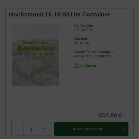
schleimlösend und antibakteriell, es fördert das
Herzkreislaufsystem und gilt als muskelentspannend. Das
Hochstamm 16-18 StU im Container
Holz des Baums ist auffallend schön, trocknet sehr
langsam und gilt als widerstandsfähig. Es ist daher ideal
Lieferhöhe
350-400cm
für den Bootsbau oder zur Fertigung von Möbeln.
Gewicht
ca. 60 kg
Anzahl Verschulungen
4xv (4-fach verpflanzt)
Lieferbar
654,90 €
-
+
In den
Warenkorb