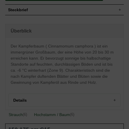
Steckbrief
Großer Baum, aufrecht, ausladend, breite
Wuchs
Krone, gut verzweigt und dichtbuschig, 20
Überblick
bis 30 m hoch
Wuchshöhe
20 - 30 m
Immergrün, elliptisch bis eiförmig,
Der Kampferbaum ( Cinnamomum camphora ) ist ein
ganzrandig, ledrig und glänzend, im
immergrüner Großbaum, der eine Höhe von 20 bis 30 m
Blatt
Austrieb rosafarben, dann dunkelgrün bis
gelbgrün, nach Kampfer duftend, bis zu
erreichen kann. Er bevorzugt sonnige bis halbschattige
10 cm lang und bis zu 5 cm breit
Standorte auf feuchten, durchlässigen Böden und ist bis
Frucht
Beeren, schwarz, erbsengroß
ca. -6 °C winterhart (Zone 9). Charakteristisch sind die
Weißgrün, in Büscheln, angenehm nach
nach Kampfer duftenden Blätter und Blüten sowie die
Blüte
Kampfer duftend, sehr klein, 3 mm groß
Gewinnung von Kampferöl aus Rinde und Holz.
Blütezeit
April bis Mai
Rinde
Gelbbraun bis graubraun, längsrissig
Details
Eher tiefgehend, viele Feinwurzeln, weit
Wurzeln
ausgebreitet
Feuchte, lehmig-kiesige und durchlässige
Boden
Strauch
Hochstamm / Baum
(6)
(6)
Böden
Herkunft und Besonderheiten des Kampferbaums
Standort
Sonnig bis halbschattig
Asiatische Pflanze mag das subtropische
Klima