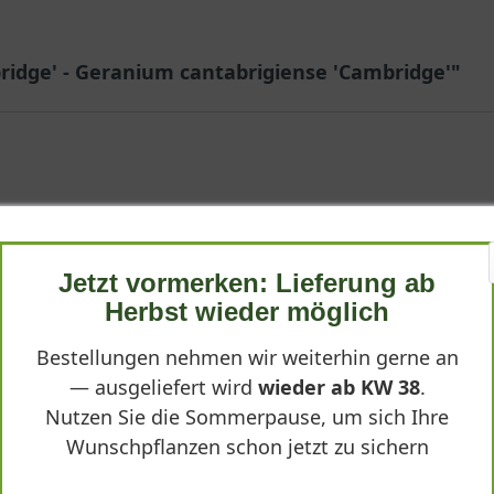
idge' - Geranium cantabrigiense 'Cambridge'"
Jetzt vormerken: Lieferung ab
ns als idealer Bodendecker bewährt. Zarte rosa Blüten, aromatisc
Herbst wieder möglich
flegeleicht und zuverlässig.
Bestellungen nehmen wir weiterhin gerne an
— ausgeliefert wird
wieder ab KW 38
.
Nutzen Sie die Sommerpause, um sich Ihre
Wunschpflanzen schon jetzt zu sichern