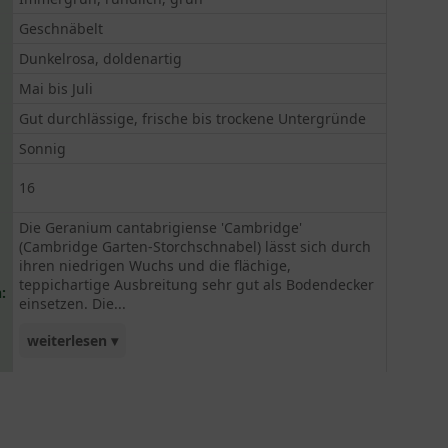
Geschnäbelt
Dunkelrosa, doldenartig
Mai bis Juli
Gut durchlässige, frische bis trockene Untergründe
Sonnig
16
Die Geranium cantabrigiense 'Cambridge'
(Cambridge Garten-Storchschnabel) lässt sich durch
ihren niedrigen Wuchs und die flächige,
teppichartige Ausbreitung sehr gut als Bodendecker
:
einsetzen. Die...
weiterlesen ▾
vitale Pflanze besticht zudem durch die
zahlreichen dunkelrosa Blüten, die ab Mai ihre
Köpfe in die Luft ragen. Der aromatische Duft der
Pflanze legt sich zudem angenehm über den