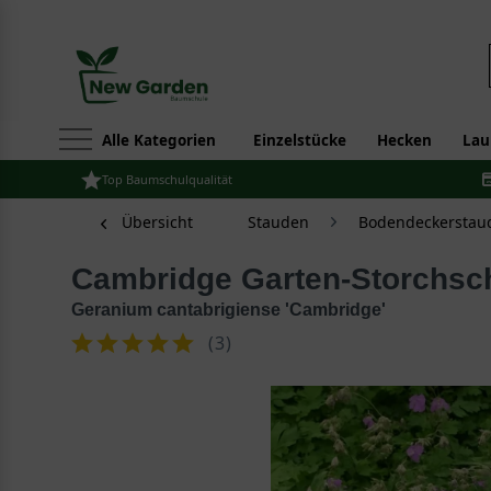
Alle Kategorien
Einzelstücke
Hecken
Lau
Top Baumschulqualität
Übersicht
Stauden
Bodendeckerstau
Cambridge Garten-Storchsc
Geranium cantabrigiense 'Cambridge'
(
3
)