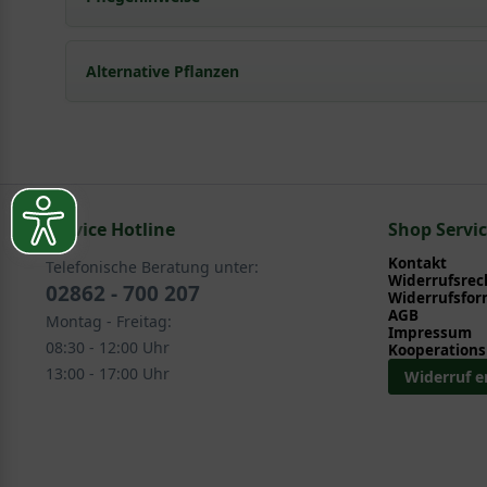
Pflanz- und Pflegetipps Geranium cantabrigiens
Alternative Pflanzen
Mit ein paar kleinen Tipps und Tricks kann man Garte
Pflege- und Pflanztipps
, wo Sie zahlreiche Information
Sie suchen eine Alternative?
Pflegeanleitung zum Download an, die Sie nachstehe
In folgenden Kategorien finden Sie schöne Alternativ
Service Hotline
Stauden > Bodendeckerstauden > Storchschnabel -
Shop Servi
Bodendecker > Bodendeckerstauden > Storchschnab
Kontakt
Telefonische Beratung unter:
Widerrufsrec
02862 - 700 207
Widerrufsfor
AGB
Montag - Freitag:
Impressum
08:30 - 12:00 Uhr
Kooperations
13:00 - 17:00 Uhr
Widerruf e