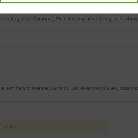
antabrigiense 'Cambridge' kam bestens an und zeigt sich sehr vit
einem hervorragenden Zustand. Das Paket traf früh ein, sodass ic
schaltet.