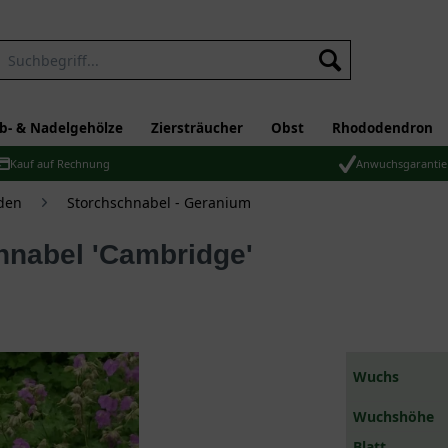
b- & Nadelgehölze
Ziersträucher
Obst
Rhododendron
Kauf auf Rechnung
Anwuchsgarantie
den
Storchschnabel - Geranium
hnabel 'Cambridge'
Wuchs
Wuchshöhe
Blatt