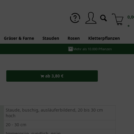
0,0
*
Gräser & Farne
Stauden
Rosen
Kletterpflanzen
Mehr als 10.000 Pflanzen
ab 3,80 €
Staude, buschig, ausläuferbildend, 20 bis 30 cm
hoch
20 - 30 cm
Immergrün, rundlich, grün