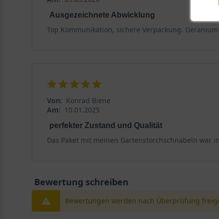
Ausgezeichnete Abwicklung
Top Kommunikation, sichere Verpackung. Geranium c
Von:
Konrad Biene
Am:
10.01.2025
perfekter Zustand und Qualität
Das Paket mit meinen Gartenstorchschnabeln war in 
Bewertung schreiben
Bewertungen werden nach Überprüfung freige