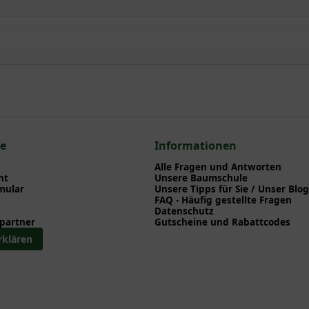
e 'Cambridge' / Cambridge Garten-Storchschnabel
npflanzen einen optimalen Start am neuen Standort geben. Auf der
en zu Pflanzzeitpunkt, Pflege, Bewässerung etc. finden können. Al
nd herunterladen können.
en zum hier gezeigten Artikel Geranium cantabrigiense 'Cambridge
 Geranium
ce
Informationen
el - Geranium
Alle Fragen und Antworten
ht
Unsere Baumschule
mular
Unsere Tipps für Sie / Unser Blog
FAQ - Häufig gestellte Fragen
Datenschutz
partner
Gutscheine und Rabattcodes
rklären