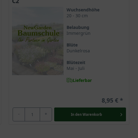
C2
Wuchsendhöhe
20 - 30 cm
Belaubung
Immergrün
Blüte
Dunkelrosa
Blütezeit
Mai - Juli
Lieferbar
8,95 €
-
+
In den
Warenkorb