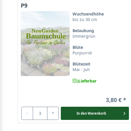
P9
Wuchsendhöhe
bis zu 30 cm
Belaubung
Immergrün
Blüte
Purpurrot
Blütezeit
Mai - Juli
Lieferbar
3,80 €
-
+
In den
Warenkorb