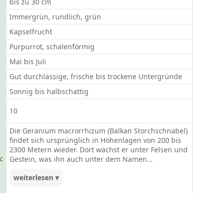
bis zu 30 cm
Immergrün, rundlich, grün
Kapselfrucht
Purpurrot, schalenförmig
Mai bis Juli
Gut durchlässige, frische bis trockene Untergründe
Sonnig bis halbschattig
10
Die Geranium macrorrhizum (Balkan Storchschnabel)
findet sich ursprünglich in Höhenlagen von 200 bis
2300 Metern wieder. Dort wächst er unter Felsen und
:
Gestein, was ihn auch unter dem Namen...
weiterlesen ▾
'Felsen-Storchschnabel' bekannt werden ließ. Der
kissenartige Wuchs des immergrünen Blattlaubs
macht ihn zu einem verträglichen Bodendecker,