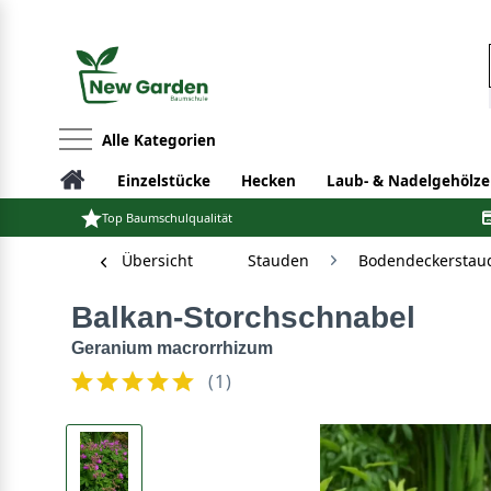
Alle Kategorien
Einzelstücke
Hecken
Laub- & Nadelgehölze
Top Baumschulqualität
Übersicht
Stauden
Bodendeckerstau
Balkan-Storchschnabel
Geranium macrorrhizum
(
1
)