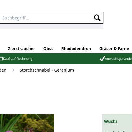
Ziersträucher
Obst
Rhododendron
Gräser & Farne
Kauf auf Rechnung
Anwuchsgarantie
den
Storchschnabel - Geranium
Wuchs