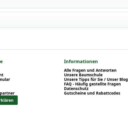
 / Balkan-Storchschnabel
npflanzen einen optimalen Start am neuen Standort geben. Auf der
en zu Pflanzzeitpunkt, Pflege, Bewässerung etc. finden können. Al
nd herunterladen können.
en zum hier gezeigten Artikel Geranium macrorrhizum / Balkan-Sto
 Geranium
ce
Informationen
el - Geranium
Alle Fragen und Antworten
ht
Unsere Baumschule
mular
Unsere Tipps für Sie / Unser Blog
FAQ - Häufig gestellte Fragen
Datenschutz
partner
Gutscheine und Rabattcodes
rklären