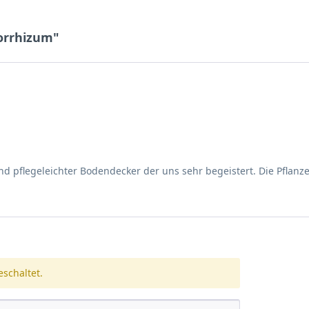
orrhizum"
nd pflegeleichter Bodendecker der uns sehr begeistert. Die Pflanz
schaltet.