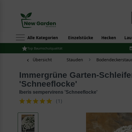
Alle Kategorien
Einzelstücke
Hecken
Lau
Top Baumschulqualität
Übersicht
Stauden
Bodendeckerstau
Immergrüne Garten-Schleifenblume
'Schneeflocke'
Iberis sempervirens 'Schneeflocke'
(
1
)