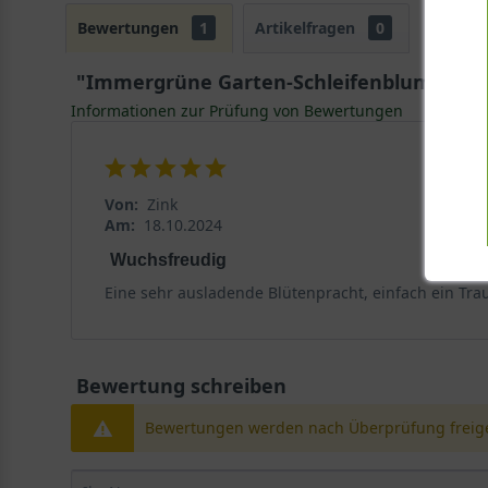
Bewertungen
1
Artikelfragen
0
"Immergrüne Garten-Schleifenblume 'Schne
Informationen zur Prüfung von Bewertungen
Von:
Zink
Am:
18.10.2024
Wuchsfreudig
Eine sehr ausladende Blütenpracht, einfach ein Tra
Bewertung schreiben
Bewertungen werden nach Überprüfung freige