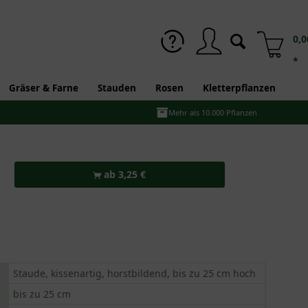
0,0
*
Gräser & Farne
Stauden
Rosen
Kletterpflanzen
Mehr als 10.000 Pflanzen
ab 3,25 €
Staude, kissenartig, horstbildend, bis zu 25 cm hoch
bis zu 25 cm