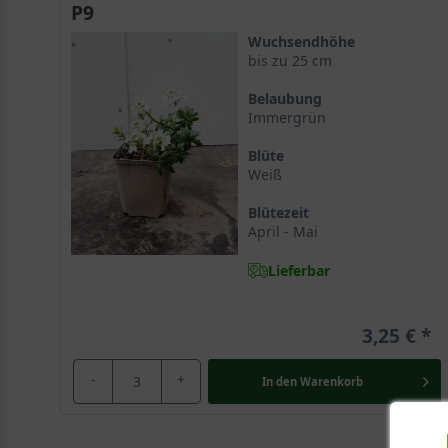
P9
Wuchsendhöhe
bis zu 25 cm
Belaubung
Immergrün
Blüte
Weiß
Blütezeit
April - Mai
Lieferbar
3,25 €
-
+
In den
Warenkorb