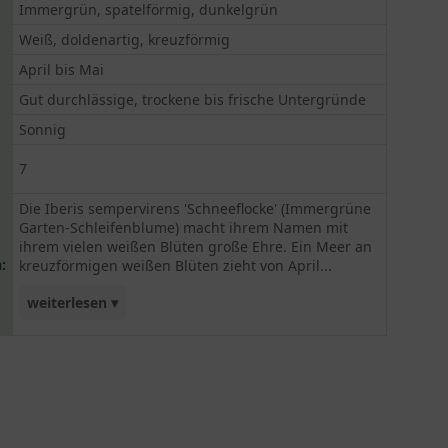
Immergrün, spatelförmig, dunkelgrün
Weiß, doldenartig, kreuzförmig
April bis Mai
Gut durchlässige, trockene bis frische Untergründe
Sonnig
7
Die Iberis sempervirens 'Schneeflocke' (Immergrüne
Garten-Schleifenblume) macht ihrem Namen mit
ihrem vielen weißen Blüten große Ehre. Ein Meer an
:
kreuzförmigen weißen Blüten zieht von April...
weiterlesen ▾
bis Mai alle Blicke auf sich und besticht. Mit voller
Sonneneinstrahlung und auf einem gut
durchlässigen, trockenen bis frischen Boden. Ein
Rückschnitt erfolgt nach Bedarf. Wir empfehlen
die Pflanzung von 7 Pflanzen pro Quadratmeter.
An optimalen Standorten ist die 'Schneeflocke'