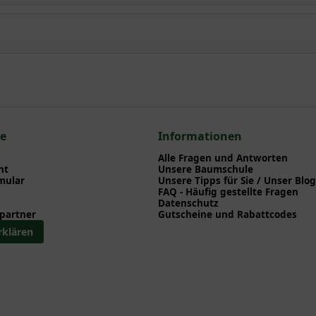
hneeflocke' / Immergrüne Garten-Schleifenblume
npflanzen einen optimalen Start am neuen Standort geben. Auf der
en zu Pflanzzeitpunkt, Pflege, Bewässerung etc. finden können. Al
nd herunterladen können.
n zum hier gezeigten Artikel Iberis sempervirens 'Schneeflocke' 
eckerstauden
ce
Informationen
dendeckerstauden
Alle Fragen und Antworten
ht
Unsere Baumschule
mular
Unsere Tipps für Sie / Unser Blog
FAQ - Häufig gestellte Fragen
Datenschutz
partner
Gutscheine und Rabattcodes
rklären