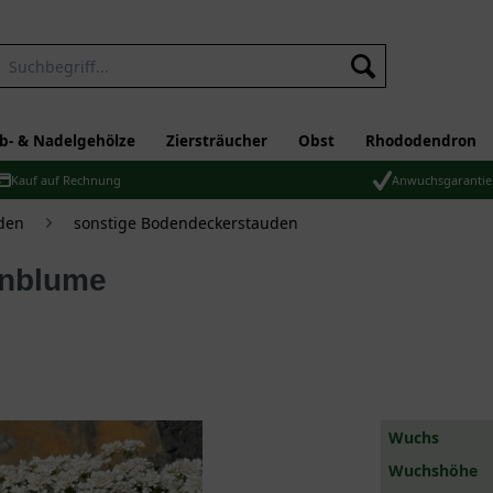
b- & Nadelgehölze
Ziersträucher
Obst
Rhododendron
Kauf auf Rechnung
Anwuchsgarantie
den
sonstige Bodendeckerstauden
Wuchs
Wuchshöhe