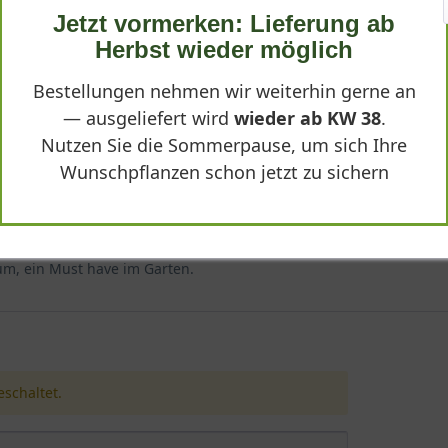
Jetzt vormerken: Lieferung ab
Herbst wieder möglich
eflocke' - Iberis sempervirens 'Schneeflocke'"
Bestellungen nehmen wir weiterhin gerne an
— ausgeliefert wird
wieder ab KW 38
.
Nutzen Sie die Sommerpause, um sich Ihre
Wunschpflanzen schon jetzt zu sichern
um, ein Must have im Garten.
schaltet.