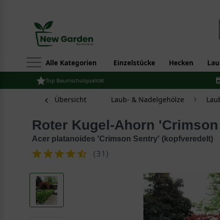
Alle Kategorien
Einzelstücke
Hecken
Lau
Top Baumschulqualität
Übersicht
Laub- & Nadelgehölze
Lau
Roter Kugel-Ahorn 'Crimson
Acer platanoides 'Crimson Sentry' (kopfveredelt)
(
31
)