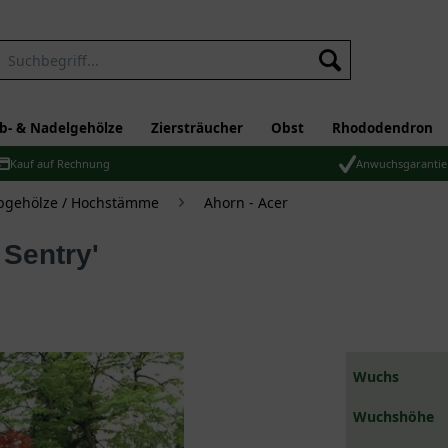
b- & Nadelgehölze
Ziersträucher
Obst
Rhododendron
Kauf auf Rechnung
Anwuchsgarantie
bgehölze / Hochstämme
Ahorn - Acer
 Sentry'
Wuchs
Wuchshöhe