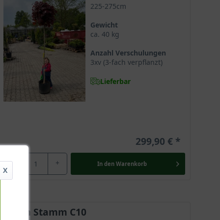
225-275cm
Gewicht
ca. 40 kg
 beliebt für die Nutzung als Solitär im hauseigenen
Anzahl Verschulungen
en.
3xv (3-fach verpflanzt)
Lieferbar
d heimischen
Ahornsorten
. Hier ist er unter dem
ichen Böden in Misch- und Laubwäldern. Sein
s nach Persien.
299,90 €
-
+
In den
Warenkorb
X
mgewächse. Er erfreut mit einer langen Lebensdauer
80 cm Stamm C10