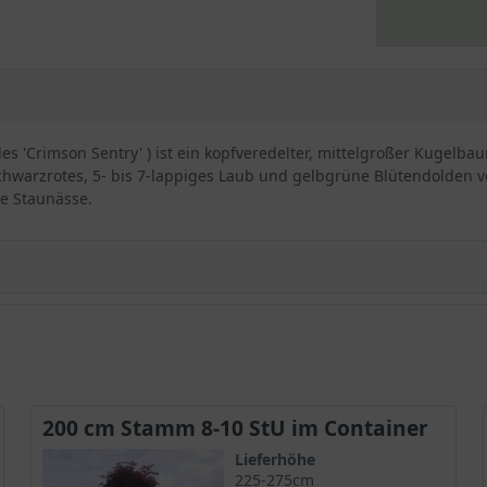
des 'Crimson Sentry' ) ist ein kopfveredelter, mittelgroßer Kugel
schwarzrotes, 5- bis 7-lappiges Laub und gelbgrüne Blütendolden v
ne Staunässe.
 'Crimson Sentry'
ten
Spitz-Ahorn bekannt
200 cm Stamm 8-10 StU im Container
n
Lieferhöhe
225-275cm
erzweigte Aststruktur