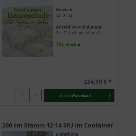
Gewicht
ca. 25 kg
Anzahl Verschulungen
2xv (2-fach verpflanzt)
Lieferbar
234,90 €
-
+
In den
Warenkorb
t seiner wunderschönen, roten Blattfärbung und einem
en klassischen
Acer platanoides Crimson Sentry
.
200 cm Stamm 12-14 StU im Container
welche auch ohne den regelmäßigen Einsatz einer
Lieferhöhe