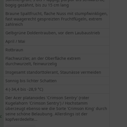
bogig gezähnt, bis zu 15 cm lang
Braune Spaltfrucht, flache Nuss mit stumpfwinkligen,
fast waagerecht gespreizten Fruchtflügeln, extrem
zahlreich
Gelbgrüne Doldentrauben, vor dem Laubaustrieb
April / Mai
Rotbraun
Flachwurzler, an der Oberfläche extrem
durchwurzelt, feinwurzelig
Insgesamt standorttolerant, Staunässe vermeiden
Sonnig bis lichter Schatten
4 (-34,4 bis -28,9 °C)
Der Acer platanoides 'Crimson Sentry' (roter
Kugelahorn 'Crimson Sentry') / Hochstamm
überzeugt ebenso wie die Sorte 'Crimson King' durch
seine schöne Belaubung. Allerdings ist der
:
kopfverdedelte...