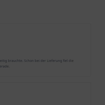
rzeln liefern ihm Wasser und Nährstoffe und
Halbschattige Standorte werden ebenfalls toleriert und
ine intensive Sonneneinstrahlung erfährt.
tig brauchte. Schon bei der Lieferung fiel die
 35 Grad Celsius. Er ist extrem robust und toleriert
erade.
 grauen Tagen Freude.
tige rote Laub verschönern jeden Garten und
 kleinen Hausgarten, aber ebenso in. Der rote
vermitteln.