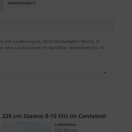
weiterlesen ▾
Hochstamm 'Crimson Sentry' etwas kleiner als die
Art, charakteristisch hierfür ist der kugelige
Aufbau, der sich unter anderem sehr gut als
Vorgartengehölz eignet.
baum mit rundkronigem, dicht verzweigtem Wuchs. Er
or dem Laubaustrieb im April/Mai. Winterhart bis -34
225 cm Stamm 8-10 StU im Container
Lieferhöhe
250-300 cm