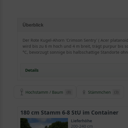
Überblick
Der Rote Kugel-Ahorn 'Crimson Sentry' ( Acer platanoi
wird bis zu 6 m hoch und 4 m breit, trägt purpur bis 
°C, bevorzugt sonnige bis halbschattige Standorte oh
Details
Herkunft und Besonderheiten des Roten Kugelahorns
Hochstamm / Baum
Stämmchen
(8)
(3)
Züchtung mit kugelförmig wachsender Baumkrone
Schwacher Wuchs prädestiniert ihn für kleinere Gär
Urtyp ist in Europa heimisch und unter dem Namen 
180 cm Stamm 6-8 StU im Container
Der Acer platanoides kann sehr alt werden
Kugelbaum mit geringer Endhöhe von circa 6 Meter
Lieferhöhe
200-240 cm
Anmutige Optik durch runde Kronenform und dicht v