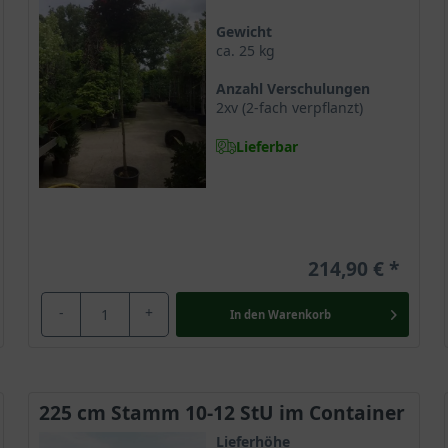
te Kontraste
Gewicht
ca. 25 kg
Anzahl Verschulungen
Wildtiere
2xv (2-fach verpflanzt)
en an den Boden
Lieferbar
oraussetzungen
'Crimson Sentry'
214,90 €
horns ’Crimson Sentry‘
-
+
In den
Warenkorb
ist ein durch gezielte Veredelung entstandener Kugelahorn, der mi
 hier vorgestellten kopfveredelten Variante gibt es auch noch d
225 cm Stamm 10-12 StU im Container
und bildet von Natur aus eine kugelförmig wachsende Baumkrone, 
Lieferhöhe