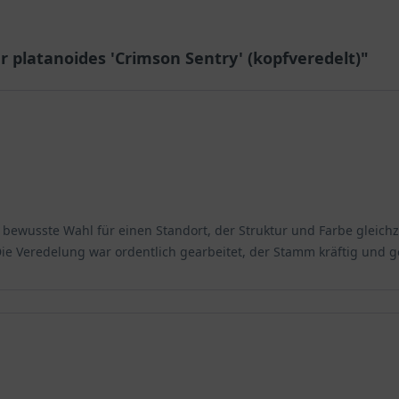
starkes und oberflächennahes Wurzelsystem versorgt. Viele Feinwu
r platanoides 'Crimson Sentry' (kopfveredelt)"
raussetzungen
 sonnigen Standort und entwickelt sich dort gepflanzt am besten. 
gs färbt sich das blutrote Blatt am prächtigsten, wenn der Baum e
bewusste Wahl für einen Standort, der Struktur und Farbe gleichzei
 widerstandsfähig gegen Frost und verträgt Temperaturen bis minus
ie Veredelung war ordentlich gearbeitet, der Stamm kräftig und g
berzeugt er mit der formschönen Silhouette und bereitet selbst an
des ’Crimson Sentry‘
s Solitärgewächs. Der kompakte, formschöne Wuchs und das einzigar
Raumangebot. Die Selektion findet man vor allem in Vorgärten, im
enhof oder eine Dachterrasse zu verschönern und Naturgefühl zu 