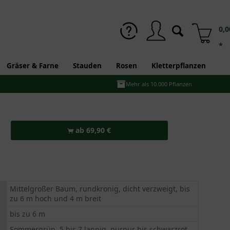
0,0
*
Gräser & Farne
Stauden
Rosen
Kletterpflanzen
Mehr als 10.000 Pflanzen
ab 69,90 €
Mittelgroßer Baum, rundkronig, dicht verzweigt, bis
zu 6 m hoch und 4 m breit
bis zu 6 m
Sommergrün, 5 bis 7 lappig, purpur bis schwarzrot,