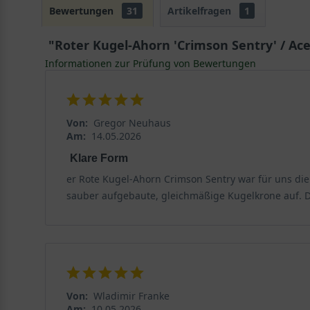
Kräftiges Wurzelsystem mit vielen Feinwurzeln
Bewertungen
31
Artikelfragen
1
Der rote Kugelahorn ’Crimson Sentry‘ wird durch ein 
"Roter Kugel-Ahorn 'Crimson Sentry' / Ace
garantieren damit ein gutes Wachstum.
Informationen zur Prüfung von Bewertungen
Sonniger bis halbschattiger Standort bietet beste Vo
Der Acer platanoides ’Crimson Sentry‘ bevorzugt einen
Von:
Gregor Neuhaus
bereiten ihm keine größeren Schwierigkeiten. Allerdin
Am:
14.05.2026
Klare Form
Sehr widerstandsfähig gegen Frost
er Rote Kugel-Ahorn Crimson Sentry war für uns die 
Der rote Kugelahorn ist, wie
alle Ahornsorten
, absolut
sauber aufgebaute, gleichmäßige Kugelkrone auf. D
sogar den Einfluss von Streusalz. Im tristen Winter ü
Verwendung des kopfgeschröpfen Acer platanoi
Diese Selektion ist prädestiniert für die Nutzung al
ermöglichen beispielsweise die Nutzung auf beengtem 
Von:
Wladimir Franke
Kugelahorn vermag es auch in Kübelhaltung einen Inn
Am:
10.05.2026