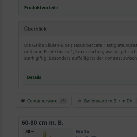
Produktvorteile
extrem frosthart und windfest
benötigt kein Beschnitt
Überblick
standorttolerant
sehr langlebig und pflegeleicht
Die Gelbe Säulen-Eibe ( Taxus baccata 'Fastigiata Aur
extrem robust und anspruchslos
und eine Breite bis zu 1,5 m erreichen, wächst jährl
ansprechende, rote Frucht
stark giftig. Besonders auffällig ist der Kontrast zw
starke, widerstandsfähige Wurzeln
perfekt für extrem schmale Hecken
Details
sehr auffällige Farbe
verträgt keine extreme Trockenheit
verträgt keine Staunässe
geringer Jahreszuwachs
Containerware
Ballenware m.B. / m.Db.
(6)
Detaillierte Informationen Gelbe Säulen-Eibe / T
Neben der dunkelgrünen
Taxus baccata 'Fastigiata'
bie
brilliert durch eine äußerst schmale und säulenförm
60-80 cm m. B.
für Ihren Garten. Durch die strahlende und außergewö
Größe
außergewöhnlicher Hingucker, welcher Ihr Gärtnerher