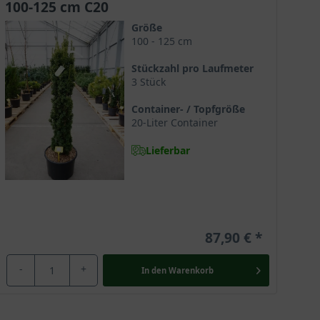
100-125 cm C20
s die Heckenpflanze schließlich wieder ihre
Größe
em Blog.
100 - 125 cm
Stückzahl pro Laufmeter
3 Stück
e in unserem
Jahreskalender der Gartenpflege
oder
Container- / Topfgröße
lanze ein ideales Wachstum zu ermöglichen. Weitere
20-Liter Container
ativen
Pflanzanleitungs-Videos
beantwortet.
Lieferbar
er Herbst bringt einige Eigenschaften mit, die sich
tzen im Herbst mehrfach Regenschauer ein, welche
sich anschließend im Boden zu verankern. Dadurch
87,90 €
. Eine Pflanzung im Frühjahr kann ebenso
ererseits dürfen noch keine hohen Temperaturen
-
+
In den
Warenkorb
en gesetzt werden kann. Informieren Sie sich gerne auf