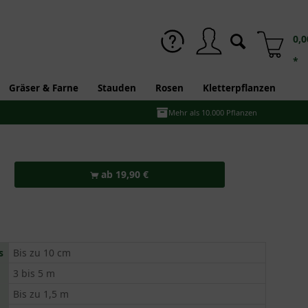
0,0
*
Gräser & Farne
Stauden
Rosen
Kletterpflanzen
Mehr als 10.000 Pflanzen
ab 19,90 €
s
Bis zu 10 cm
3 bis 5 m
Bis zu 1,5 m