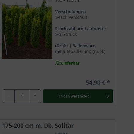
100 - 125 cm
Verschulungen
3-fach verschult
roß und wird mit Ballierung geliefert. Unser größtes
Stückzahl pro Laufmeter
urzelverpackungen
finden Sie auf unserem Blog.
3-3,5 Stück
s der Pflanze beträgt ca. 10 cm. Mit diesem Zuwachs
(Draht-) Ballenware
Wir haben
hier
eine Übersicht für Sie
mit Juteballierung (m. B.)
Lieferbar
54,90 €
-
+
In den
Warenkorb
175-200 cm m. Db. Solitär