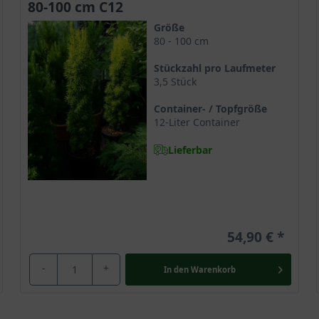
80-100 cm C12
be allerdings umpflanzen. Zunächst verstärkt sich der Schaden, bi
Größe
aunässe in Ihrem Garten vermeiden
können, finden Sie auf unser
80 - 100 cm
Stückzahl pro Laufmeter
ta Aurea'
3,5 Stück
Sie sich über die richtige Pflege der
gelben Säulen-Eibe
. Lesen Si
Container- / Topfgröße
lgemeine Einführung
. Dort finden Sie hilfreiche Tipps, um Ihrer Pf
12-Liter Container
ngs-Videos
beantwortet. Weitere Fragen werden in unseren inform
Lieferbar
r Nadelgehölze gehört, wird eine Pflanzung im Herbst empfohlen. D
 der Boden durch den Sommer noch aufgewärmt und zum anderen se
nkte, die die Wurzeln der Heckenpflanze anregen zu wachsen, um 
54,90 €
erruhe gehen und im Frühjahr kraftvoll mit dem Wachstum beginnen
n. Einerseits sollte der Boden nicht mehr gefroren sein und and
-
+
In den
Warenkorb
ontainer ist ein Exemplar, welches das ganze Jahr über in den Bod
ungen
unserer Pflanzen.