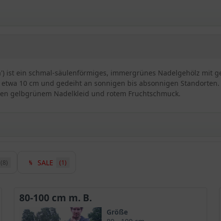
ea') ist ein schmal-säulenförmiges, immergrünes Nadelgehölz mit 
ich etwa 10 cm und gedeiht an sonnigen bis absonnigen Standorten
ischen gelbgrünem Nadelkleid und rotem Fruchtschmuck.
SALE
(8)
(1)
axus baccata 'Fastigiata Aurea' (Synonym: Taxus baccata 'F
ten wir in unserem Shop auch die wunderschöne, gelbgrüne
Taxu
ige Wuchsform. Seine Langlebigkeit, Robustheit und Standorttole
80-100 cm m. B.
hnliche gelbgrüne Farbe steht diese Pflanze im tollen Kontrast z
Größe
z höherschlagen lässt.
Hier
finden Sie alle Taxus Sorten.