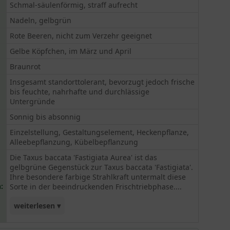
Schmal-säulenförmig, straff aufrecht
Nadeln, gelbgrün
Rote Beeren, nicht zum Verzehr geeignet
Gelbe Köpfchen, im März und April
Braunrot
Insgesamt standorttolerant, bevorzugt jedoch frische
bis feuchte, nahrhafte und durchlässige
Untergründe
Sonnig bis absonnig
Einzelstellung, Gestaltungselement, Heckenpflanze,
Alleebepflanzung, Kübelbepflanzung
Die Taxus baccata 'Fastigiata Aurea' ist das
gelbgrüne Gegenstück zur Taxus baccata 'Fastigiata'.
Ihre besondere farbige Strahlkraft untermalt diese
:
Sorte in der beeindruckenden Frischtriebphase....
weiterlesen ▾
Sucht man nach einer Möglichkeit der schmalen