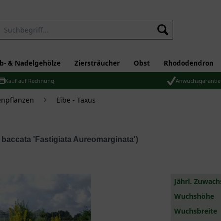
b- & Nadelgehölze
Ziersträucher
Obst
Rhododendron
Kauf auf Rechnung
Anwuchsgarantie
npflanzen
Eibe - Taxus
baccata 'Fastigiata Aureomarginata')
Jährl. Zuwach
Wuchshöhe
Wuchsbreite