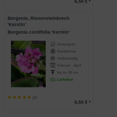
6,50 € *
Bergenie, Riesensteinbrech
'Kerstin'
Bergenia cordifolia 'Kerstin'
Immergrün
Dunkelrosa
Halbschattig
Februar - April
bis zu 30 cm
Lieferbar
(
2
)
6,50 € *