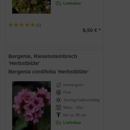
Lieferbar
(
5
)
6,50 € *
Bergenie, Riesensteinbrech
'Herbstblüte'
Bergenia cordifolia 'Herbstblüte'
Immergrün
Pink
Sonnig-halbschattig
März - Mai
bis zu 30 cm
Lieferbar