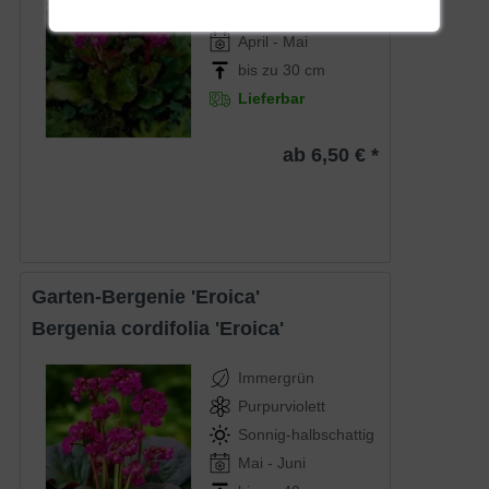
Sonnig-halbschattig
April - Mai
bis zu 30 cm
Lieferbar
ab 6,50 € *
Garten-Bergenie 'Eroica'
Bergenia cordifolia 'Eroica'
Immergrün
Purpurviolett
Sonnig-halbschattig
Mai - Juni