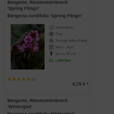
Bergenie, Riesensteinbrech
'Spring Fling®'
Bergenia cordifolia 'Spring Fling®'
Immergrün
Pink
Sonnig-halbschattig
März - April
bis zu 40 cm
Lieferbar
(
1
)
6,75 € *
Bergenie, Riesensteinbrech
'Winterglut'