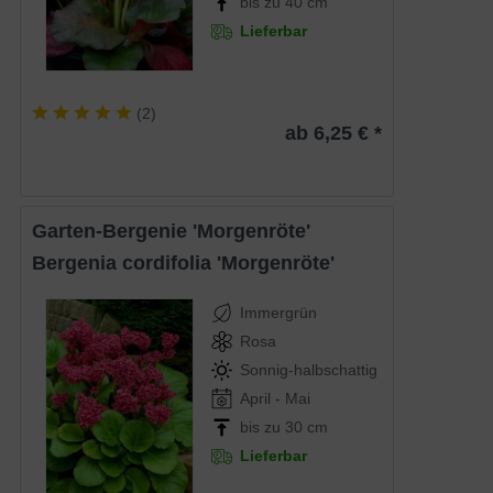
bis zu 40 cm
Lieferbar
(
2
)
ab 6,25 € *
Garten-Bergenie 'Morgenröte'
Bergenia cordifolia 'Morgenröte'
Immergrün
Rosa
Sonnig-halbschattig
April - Mai
bis zu 30 cm
Lieferbar