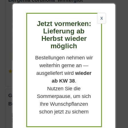
Bergenia cordifolia 'Winterglut'
Immergrün
X
Rot
Jetzt vormerken:
Sonnig-halbschattig
Lieferung ab
März - Mai
Herbst wieder
bis zu 45 cm
möglich
Lieferbar
Bestellungen nehmen wir
weiterhin gerne an —
(
5
)
ausgeliefert wird
wieder
3,80 € *
ab KW 38
.
Nutzen Sie die
Garten-Bergenie 'Abendglut'
Sommerpause, um sich
Bergenia 'Abendglut'
Ihre Wunschpflanzen
schon jetzt zu sichern
Immergrün
Purpurrot