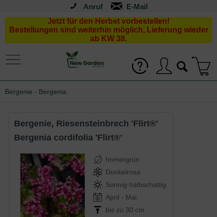
Anruf
Jetzt für den Herbst vorbestellen!
Bestellungen sind weiterhin möglich, Lieferung wieder
ab KW 38.
Bergenie - Bergenia
Bergenie, Riesensteinbrech 'Flirt®'
Bergenia cordifolia 'Flirt®'
Immergrün
Dunkelrosa
Sonnig-halbschattig
April - Mai
bis zu 30 cm