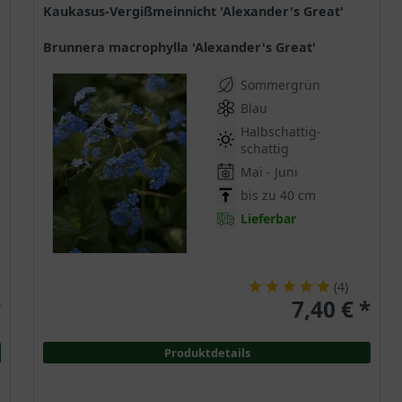
Kaukasus-Vergißmeinnicht 'Alexander's Great'
Brunnera macrophylla 'Alexander's Great'
Sommergrün
Blau
Halbschattig-
schattig
Mai - Juni
bis zu 40 cm
Lieferbar
(
4
)
*
7,40 € *
Produktdetails