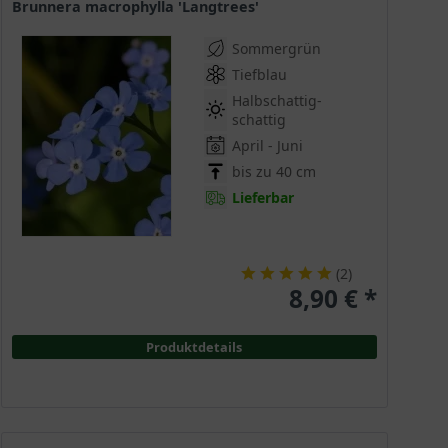
Brunnera macrophylla 'Langtrees'
Sommergrün
Tiefblau
Halbschattig-
schattig
April - Juni
bis zu 40 cm
Lieferbar
(
2
)
8,90 € *
Produktdetails