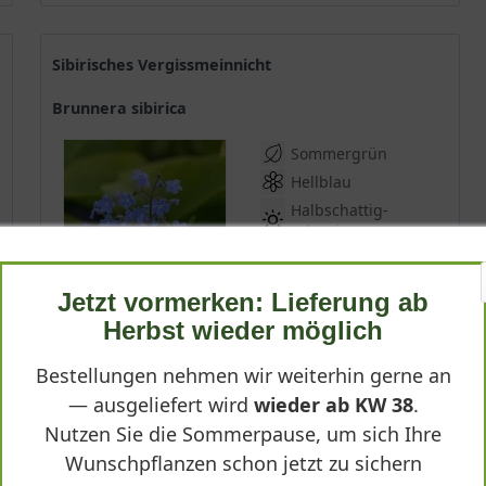
Sibirisches Vergissmeinnicht
Brunnera sibirica
Sommergrün
Hellblau
Halbschattig-
schattig
April - Mai
bis zu 40 cm
Jetzt vormerken: Lieferung ab
Lieferbar
Herbst wieder möglich
Bestellungen nehmen wir weiterhin gerne an
(
1
)
— ausgeliefert wird
wieder ab KW 38
.
*
6,40 € *
Nutzen Sie die Sommerpause, um sich Ihre
Wunschpflanzen schon jetzt zu sichern
Produktdetails