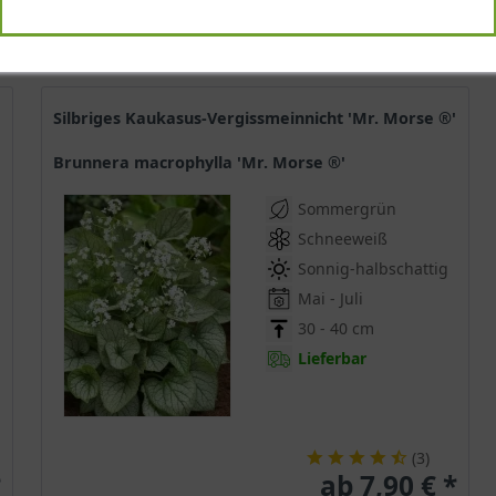
Silbriges Kaukasus-Vergissmeinnicht 'Mr. Morse ®'
Brunnera macrophylla 'Mr. Morse ®'
Sommergrün
Schneeweiß
Sonnig-halbschattig
Mai - Juli
30 - 40 cm
Lieferbar
(
3
)
*
ab 7,90 € *