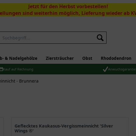
Jetzt für den Herbst vorbestellen!
ellungen sind weiterhin möglich, Lieferung wieder ab K
Suchen
b- & Nadelgehölze
Ziersträucher
Obst
Rhododendron
Kauf auf Rechnung
Anwuchsgarantie
innicht - Brunnera
Geflecktes Kaukasus-Vergissmeinnicht 'Silver
Wings ®'