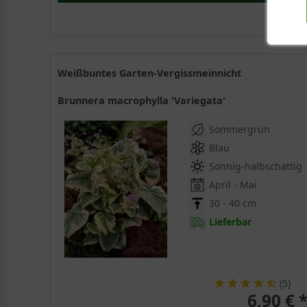
Weißbuntes Garten-Vergissmeinnicht
Brunnera macrophylla 'Variegata'
Sommergrün
Blau
Sonnig-halbschattig
April - Mai
30 - 40 cm
Lieferbar
(
5
)
6,90 € 