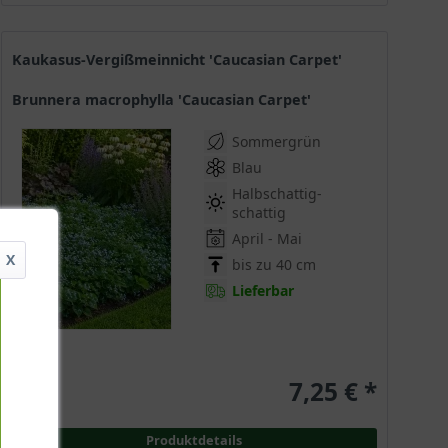
Kaukasus-Vergißmeinnicht 'Caucasian Carpet'
Brunnera macrophylla 'Caucasian Carpet'
Sommergrün
Blau
Halbschattig-
schattig
April - Mai
X
bis zu 40 cm
Lieferbar
7,25 € *
Produktdetails