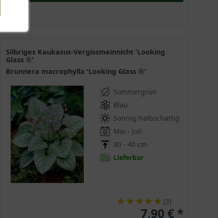
Silbriges Kaukasus-Vergissmeinnicht 'Looking
Glass ®'
Brunnera macrophylla 'Looking Glass ®'
Sommergrün
Blau
Sonnig-halbschattig
Mai - Juli
30 - 40 cm
Lieferbar
(
3
)
7,90 € *