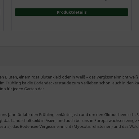
Produktdetails
uen Blüten, einem rosa Blütenkleid oder in Weiß – das Vergissmeinnicht we
r im Frühling ist die Bodendeckerstaude zum Verlieben schön, auch in den ka
winn für jeden Garten dar.
ns Jahr für Jahr den Frühling einläutet, ist rund um den Globus heimisch. Sie
gt das Landschaftsbild in Asien, und auch bei uns in Europa wachsen einige
stris), das Bodensee-Vergissmeinnicht (Myosotis rehsteineri) und das Wald-