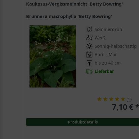
Kaukasus-Vergissmeinnicht 'Betty Bowring'
Brunnera macrophylla 'Betty Bowring'
Sommergrün
Weiß
Sonnig-halbschattig
April - Mai
bis zu 40 cm
Lieferbar
(
1
)
7,10 € 
Produktdetails