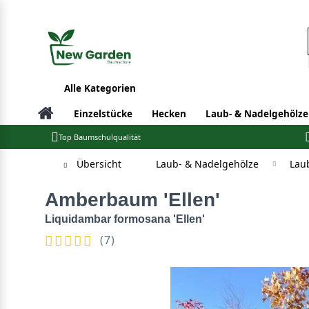
Alle Kategorien
Einzelstücke
Hecken
Laub- & Nadelgehölze
Top Baumschulqualität
Übersicht
Laub- & Nadelgehölze
Lau
Amberbaum 'Ellen'
Liquidambar formosana 'Ellen'
(
7
)