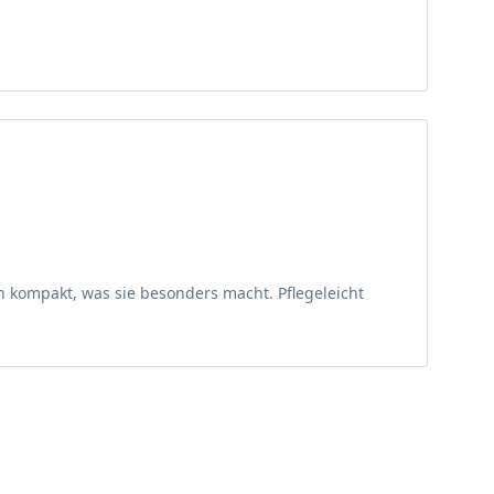
 frosthart und verträgt Temperaturen bis minus 18 Grad
lung gepflanzt wird sie gerade im Herbst mit ihrer
Liquidambar Ellen in Verbindung mit anderen
fte Akzente.
n kompakt, was sie besonders macht. Pflegeleicht
ogenannte Storax findet aber ebenso zur Herstellung
en, Möbeln und auch Eisenbahnschwellen genutzt.