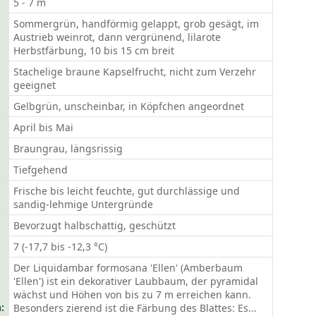
5 - 7 m
Sommergrün, handförmig gelappt, grob gesägt, im
Austrieb weinrot, dann vergrünend, lilarote
Herbstfärbung, 10 bis 15 cm breit
Stachelige braune Kapselfrucht, nicht zum Verzehr
geeignet
Gelbgrün, unscheinbar, in Köpfchen angeordnet
April bis Mai
Braungrau, längsrissig
Tiefgehend
Frische bis leicht feuchte, gut durchlässige und
sandig-lehmige Untergründe
Bevorzugt halbschattig, geschützt
7 (-17,7 bis -12,3 °C)
Der Liquidambar formosana 'Ellen' (Amberbaum
'Ellen') ist ein dekorativer Laubbaum, der pyramidal
wächst und Höhen von bis zu 7 m erreichen kann.
:
Besonders zierend ist die Färbung des Blattes: Es...