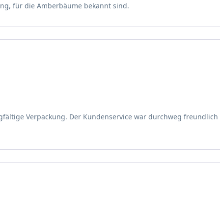
bung, für die Amberbäume bekannt sind.
a ’Ellen‘ eine außergewöhnliche und sehenswerte Optik, so dass er
e Bedingungen
und frischem Boden, der eher durchlässig ist. Unterstützung dur
gründe sollten vermieden werden, da sie dem Taiwanesischem Ambe
 sich hierzu als günstiger erweist.
ngebot
gfältige Verpackung. Der Kundenservice war durchweg freundlich 
ickeln sich recht tiefgehend und treiben ausladend verzweigt ins 
gung.
nigen bis halbschattigen Standorten. Dies entlohnt er mit einer 
na ’Ellen‘ sollte windgeschützt gepflanzt werden, dann hält sich