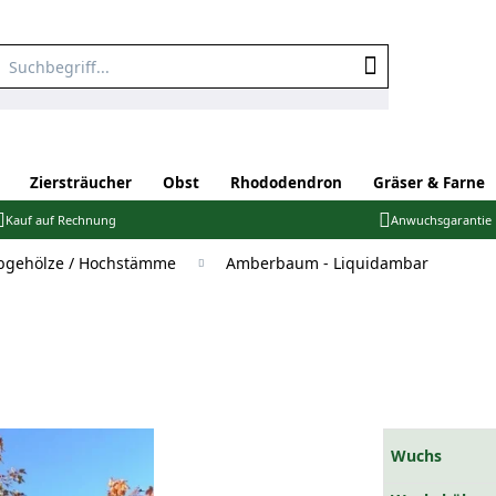
Ziersträucher
Obst
Rhododendron
Gräser & Farne
Kauf auf Rechnung
Anwuchsgarantie
bgehölze / Hochstämme
Amberbaum - Liquidambar
Wuchs