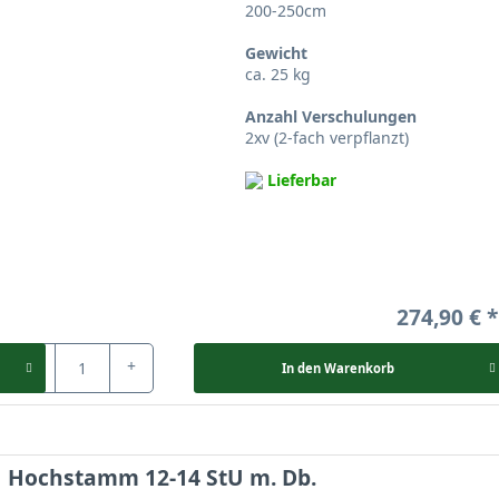
200-250cm
lischen Synonym „Formosana Sweet Gum“. Wie auch
Gewicht
ca. 25 kg
 Storax genannt und dient unter anderem zur
Anzahl Verschulungen
2xv (2-fach verpflanzt)
Lieferbar
hen Konsuls und fanden auf diesem Weg ihre
0 €
274,90 €
anten Herbstfärbung ihres Laubs. Wie
alle
Sein Blattaustrieb präsentiert sich zunächst rötlich
-
+
In den
Warenkorb
Hochstamm 12-14 StU m. Db.
um Ellen deutlich unbekannter ist als sein