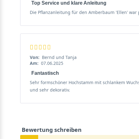
Top Service und klare Anleitung
Liquidambar formosana ’Ellen‘ ist winterhart bis zu -18 Grad Cels
Die Pflanzanleitung für den Amberbaum 'Ellen' war p
Die Selektion ’Ellen‘ sollte in jungen Jahren vor Fros
Celsius.
Verwendung des Amberbaums ’Ellen‘
Die Selektion ‘Ellen‘ kommt besonders als Solitärgewäc
Von:
Bernd und Tanja
beeindruckenden Laubfärbung glänzen und ein absolut
Am:
07.06.2025
Gewächsen herrliche Kontraste schenken. Gerade die 
Fantastisch
Sehr formschöner Hochstamm mit schlankem Wuchs. Id
Nutzung des Amberbaums im Alltag
und sehr dekorativ.
Das aromatische Harz des Taiwanesischen Amberbaums 
von Kaugummi seine Verwendung. Das Holz des Liquid
Die Blätter gelten als vitaminreich und werden in der
Bewertung schreiben