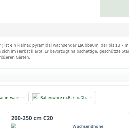
 ) ist ein kleiner, pyramidal wachsender Laubbaum, der bis zu 7 
ich im Herbst lilarot. Er bevorzugt halbschattige, geschützte Stan
größeren Gärten.
ainerware
Ballenware m.B. / m.Db.
Ellen‘
 aus Südostasien stammenden
Liquidambar formosana
, der auch u
e.
200-250 cm C20
Wuchsendhöhe