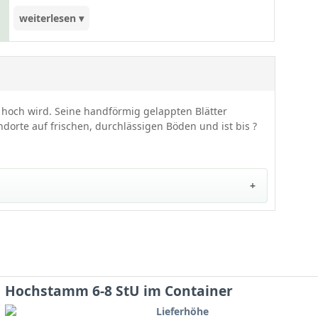
weiterlesen ▾
treibt weinrot aus, vergrünt dann und verfärbt
sich wiederum im Herbst lilarot. Dadurch werden
unglaublich zierende Akzente in den heimischen
Garten gesetzt. Insgesamt erweist sich der
Amberbaum 'Ellen' als anspruchslos, relativ
m hoch wird. Seine handförmig gelappten Blätter
frosthart und pflegeleicht. Wir empfehlen Ihnen
dorte auf frischen, durchlässigen Böden und ist bis ?
diese Sorte als Solitärgehölz zu setzen. Der
Amberbaum 'Ellen' kommt besonders gut in
größeren Hausgärten oder Parkanlagen zur
Geltung. Ein toller Blickfang, der definitiv auch Sie
begeistert!
nter dem Namen Taiwanesischer Amberbaum bekannt
Hochstamm 6-8 StU im Container
Lieferhöhe