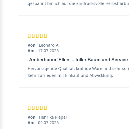
gespannt bin ich auf die eindrucksvolle Herbstfär
der winterlichen Silhouette von Liquidambar formosan
Highlight darstellt.
Frische, nährstoffreiche Böden liefern günstig
Der Amberbaum ’Ellen‘ wächst bevorzugt auf feuchtem 
‘Ellen‘ mit einem anmutigen Wuchs. Kalkhaltige Unter
Von:
Leonard A.
der Bewässerung bedacht werden, so dass Regenwasser
Am:
17.07.2026
Amberbaum 'Ellen' – toller Baum und Service
Kräftiges Wurzelsystem benötigt großzügiges Rauma
Hervorragende Qualität, kräftige Ware und sehr sor
Die Wurzeln des Taiwanesische Amberbaum ’Ellen‘ entw
Sehr zufrieden mit Einkauf und Abwicklung.
Nährstoffen und garantieren eine gute Wasserversor
Liquidambar formosana ’Ellen‘ mag es sonnig
Der Amberbaum ’Ellen‘ gedeiht am prächtigsten an son
Sonneneinstrahlung abhängig ist. Liquidambar formosa
Von:
Henrike Pieper
zauberhaften Charme.
Am:
09.07.2026