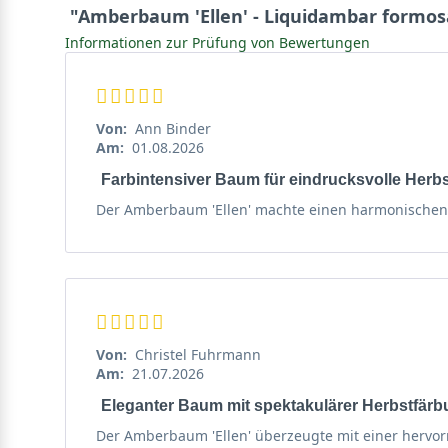
"Amberbaum 'Ellen' - Liquidambar formosa
Das handförmig, zumeist dreilappige Blatt hat einen gr
Informationen zur Prüfung von Bewertungen
eine Breite von bis zu 15 cm. Im Gegensatz zu anderen
wechselt zu einem satten Grün. Das Farbenspiel des Bla
aussehen.
Von:
Ann Binder
Am:
01.08.2026
Amberbaum ’Ellen‘ leuchtet mit famoser Herbstfärbun
Farbintensiver Baum für eindrucksvolle Her
Die Selektion ’Ellen‘ zaubert im Herbst ein herrliche
Der Amberbaum 'Ellen' machte einen harmonischen 
leuchtet in einem intensiven, lilaroten Farbton und v
wunderschöne Impressionen, an denen sich jeder Nat
Dezente Blüten in Gelbgrün
Liquidambar formosana ’Ellen‘ bildet im Mai gelbgrüne
Von:
Christel Fuhrmann
Am:
21.07.2026
Kapselfrucht schmückt den Baum bis in den Winter h
Eleganter Baum mit spektakulärer Herbstfär
Im Herbst bilden sich die Kapselfrüchte des Amberbaum
Der Amberbaum 'Ellen' überzeugte mit einer hervor
leichte Stacheln und wirken sehr apart. Sie bleiben r