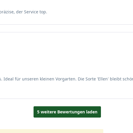
ius
räzise, der Service top.
t geschützt werden, mit zunehmendem Alter gilt sie aber als relativ
hs in größeren Garten oder Parkanlagen zur Geltung. In Einzelstel
er Blickfang werden. Aber ebenso auf größerer Fläche kann der 
Pflanzung in Kombination mit dunkleren Gewächsen setzt traumha
eal für unseren kleinen Vorgarten. Die Sorte 'Ellen' bleibt schö
Ellen dient der Parfüm- und Pharmaindustrie als Rohstoff. Das s
ambar formosana wird im asiatischen Raum für den Bau von Boot
 asiatischen Küche als Gemüse verwendet.
5 weitere Bewertungen laden