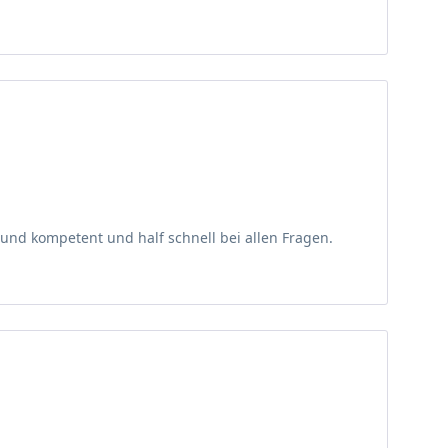
 zu jeder Jahreszeit ein wunderschönes optisches
ch die Schaffung eines lockeren Untergrunds entlohnt
rbaum Ellen Schwierigkeiten bereiten. Dies sollte bei
und kompetent und half schnell bei allen Fragen.
Erdreich. Sie versorgen ihn mit den nötigen
intensiven Färbung des Laubs, welches von der
 das Blatt lange am Baum und versprüht seinen