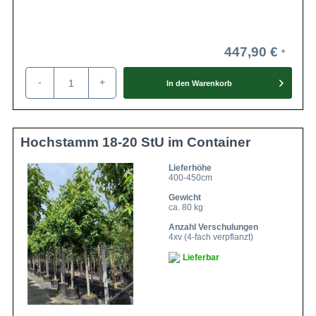
447,90 €
-
+
In den
Warenkorb
Hochstamm 18-20 StU im Container
Lieferhöhe
400-450cm
Gewicht
ca. 80 kg
Anzahl Verschulungen
4xv (4-fach verpflanzt)
Lieferbar