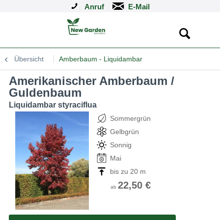
Anruf
Übersicht
Amberbaum - Liquidambar
Amerikanischer Amberbaum /
Guldenbaum
Liquidambar styraciflua
Sommergrün
Gelbgrün
Sonnig
Mai
bis zu 20 m
22,50 €
ab