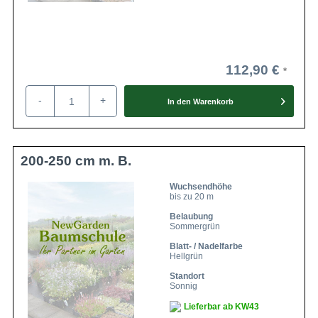
112,90 €
-
+
In den
Warenkorb
200-250 cm m. B.
Wuchsendhöhe
bis zu 20 m
Belaubung
Sommergrün
Blatt- / Nadelfarbe
Hellgrün
Standort
Sonnig
Lieferbar ab KW43