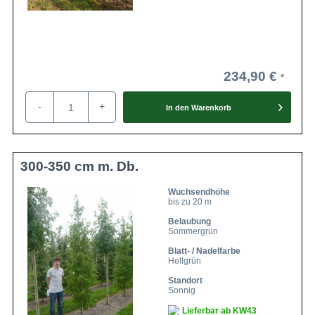
234,90 €
-
+
In den
Warenkorb
300-350 cm m. Db.
Wuchsendhöhe
bis zu 20 m
Belaubung
Sommergrün
Blatt- / Nadelfarbe
Hellgrün
Standort
Sonnig
Lieferbar ab KW43