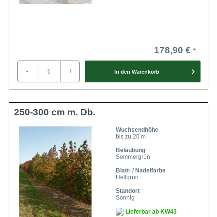
178,90 €
-
+
In den
Warenkorb
250-300 cm m. Db.
Wuchsendhöhe
bis zu 20 m
Belaubung
Sommergrün
Blatt- / Nadelfarbe
Hellgrün
Standort
Sonnig
Lieferbar ab KW43