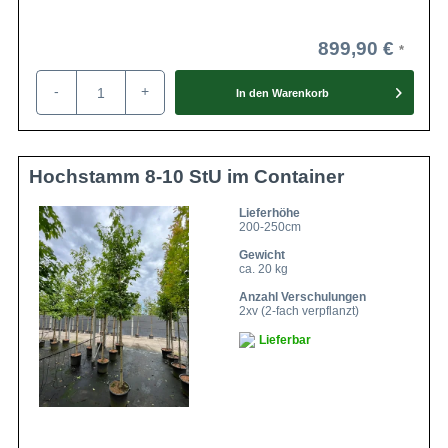
899,90 €
-
+
In den
Warenkorb
Hochstamm 8-10 StU im Container
Lieferhöhe
200-250cm
Gewicht
ca. 20 kg
Anzahl Verschulungen
2xv (2-fach verpflanzt)
Lieferbar