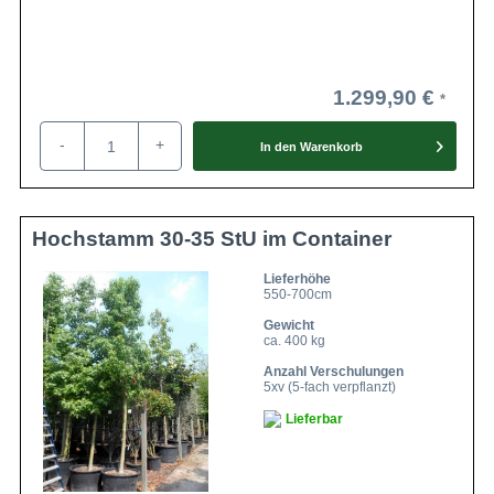
1.299,90 €
-
+
In den
Warenkorb
Hochstamm 30-35 StU im Container
Lieferhöhe
550-700cm
Gewicht
ca. 400 kg
Anzahl Verschulungen
5xv (5-fach verpflanzt)
Lieferbar