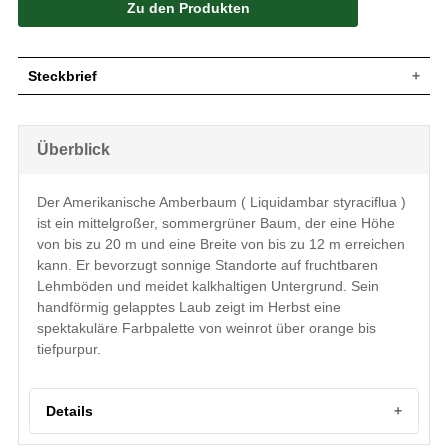
Zu den Produkten
Steckbrief
Mittelgroßer Baum mit geradem,
durchgehendem Stamm, anfangs schmal
Überblick
pyramidale Krone, später eiförmige und
Wuchs
offene Krone, stark ausgebreitete
Hauptäste, 10 bis 20 m hoch und 6 bis 12
m breit
Der Amerikanische Amberbaum ( Liquidambar styraciflua )
Wuchshöhe
bis zu 20 m
ist ein mittelgroßer, sommergrüner Baum, der eine Höhe
Sommergrün, Oberseite glänzend grün,
von bis zu 20 m und eine Breite von bis zu 12 m erreichen
Unterseite heller und matt, Herbstfarbe
kann. Er bevorzugt sonnige Standorte auf fruchtbaren
variierend (weinrot, orange, gelb,
Blatt
Lehmböden und meidet kalkhaltigen Untergrund. Sein
violettbraun, tiefpurpur), behaart,
handförmig gelapptes Laub zeigt im Herbst eine
handförmig gelappt, 5 bis 7 lappig, Rand
gesägt, bis zu 16 cm lang
spektakuläre Farbpalette von weinrot über orange bis
Frucht
Runde, stachelige Kapselfrucht
tiefpurpur.
Blüte
Gelbgrün, unauffällig
Blütezeit
Mai
Details
Junge Zweige gelbgrün bis rotbraun,
Rinde
später gräulich, tief gefurcht, Korkleisten