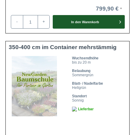
799,90 €
-
+
In den
Warenkorb
350-400 cm im Container mehrstämmig
Wuchsendhöhe
bis zu 20 m
Belaubung
Sommergrün
Blatt- / Nadelfarbe
Hellgrün
Standort
Sonnig
Lieferbar