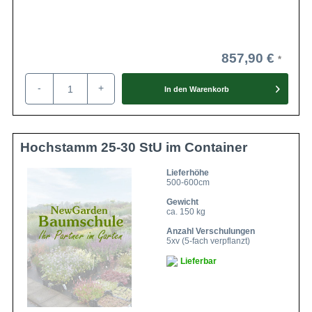
857,90 €
-
+
In den
Warenkorb
Hochstamm 25-30 StU im Container
Lieferhöhe
500-600cm
Gewicht
ca. 150 kg
Anzahl Verschulungen
5xv (5-fach verpflanzt)
Lieferbar