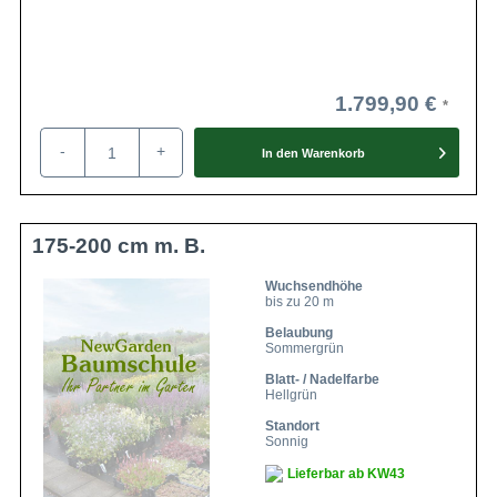
1.799,90 €
-
+
In den
Warenkorb
175-200 cm m. B.
Wuchsendhöhe
bis zu 20 m
Belaubung
Sommergrün
Blatt- / Nadelfarbe
Hellgrün
Standort
Sonnig
Lieferbar ab KW43