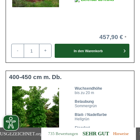
457,90 €
-
+
In den
Warenkorb
400-450 cm m. Db.
Wuchsendhöhe
bis zu 20 m
Belaubung
Sommergrün
Blatt- / Nadelfarbe
Hellgrün
Standort
Sonnig
SEHR GUT
USGEZEICHNET
.org
735 Bewertungen
Hinweise