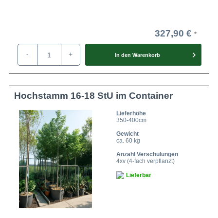
327,90 €
-
+
In den
Warenkorb
Hochstamm 16-18 StU im Container
Lieferhöhe
350-400cm
Gewicht
ca. 60 kg
Anzahl Verschulungen
4xv (4-fach verpflanzt)
Lieferbar