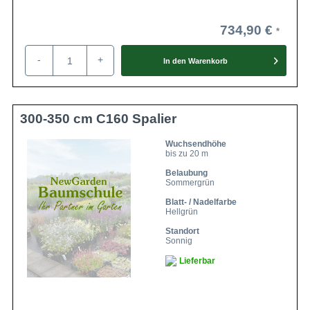
734,90 €
-
+
In den
Warenkorb
300-350 cm C160 Spalier
Wuchsendhöhe
bis zu 20 m
Belaubung
Sommergrün
Blatt- / Nadelfarbe
Hellgrün
Standort
Sonnig
Lieferbar