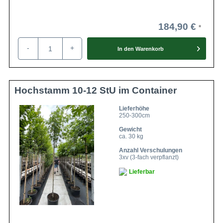
184,90 €
-
+
In den
Warenkorb
Hochstamm 10-12 StU im Container
Lieferhöhe
250-300cm
Gewicht
ca. 30 kg
Anzahl Verschulungen
3xv (3-fach verpflanzt)
Lieferbar