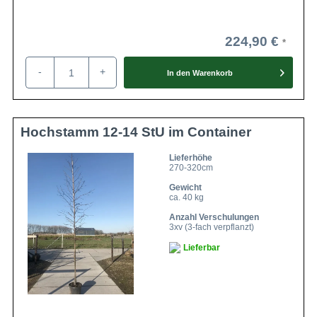
224,90 €
-
+
In den
Warenkorb
Hochstamm 12-14 StU im Container
Lieferhöhe
270-320cm
Gewicht
ca. 40 kg
Anzahl Verschulungen
3xv (3-fach verpflanzt)
Lieferbar