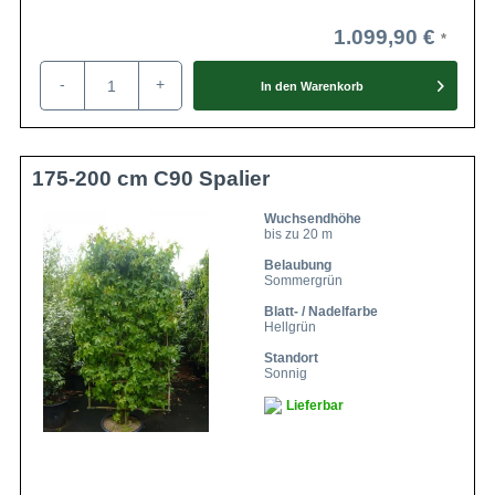
1.099,90 €
-
+
In den
Warenkorb
175-200 cm C90 Spalier
Wuchsendhöhe
bis zu 20 m
Belaubung
Sommergrün
Blatt- / Nadelfarbe
Hellgrün
Standort
Sonnig
Lieferbar