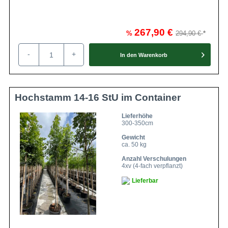
267,90 €
%
294,90 €
-
+
In den
Warenkorb
Hochstamm 14-16 StU im Container
Lieferhöhe
300-350cm
Gewicht
ca. 50 kg
Anzahl Verschulungen
4xv (4-fach verpflanzt)
Lieferbar