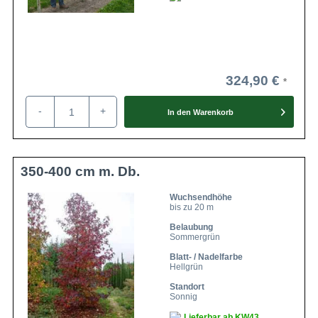
324,90 €
-
+
In den
Warenkorb
350-400 cm m. Db.
Wuchsendhöhe
bis zu 20 m
Belaubung
Sommergrün
Blatt- / Nadelfarbe
Hellgrün
Standort
Sonnig
Lieferbar ab KW43