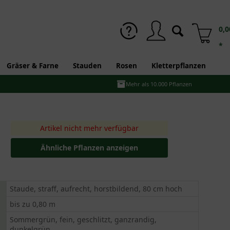
0,0
*
Gräser & Farne
Stauden
Rosen
Kletterpflanzen
Mehr als 10.000 Pflanzen
Artikel nicht mehr verfügbar
Ähnliche Pflanzen anzeigen
Staude, straff, aufrecht, horstbildend, 80 cm hoch
bis zu 0,80 m
Sommergrün, fein, geschlitzt, ganzrandig,
dunkelgrün