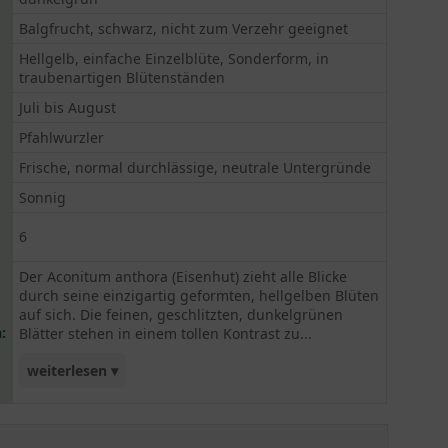
Balgfrucht, schwarz, nicht zum Verzehr geeignet
Hellgelb, einfache Einzelblüte, Sonderform, in
traubenartigen Blütenständen
Juli bis August
Pfahlwurzler
Frische, normal durchlässige, neutrale Untergründe
Sonnig
6
Der Aconitum anthora (Eisenhut) zieht alle Blicke
durch seine einzigartig geformten, hellgelben Blüten
auf sich. Die feinen, geschlitzten, dunkelgrünen
:
Blätter stehen in einem tollen Kontrast zu...
weiterlesen ▾
den Blüten. Der Eisenhut gehört zu den
Hahnenfußgewächsen und bildet schwarze