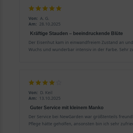
Nachdem wir den Eisenhut porträtiert haben, wenden 
Von:
A. G.
gesunde Entwicklung und üppige Blüte.
Am:
28.10.2025
Kräftige Stauden – beeindruckende Blüte
Standort und Boden
Der Eisenhut kam in einwandfreiem Zustand an und ha
Um die volle Pracht des Eisenhuts Aconitum anthora z
Wuchs und wunderbar intensiv in der Farbe. Sehr zu
berücksichtigt werden sollten. Ein optimaler Standort 
Der ideale Standort für den Eisenhut
Der Eisenhut Aconitum anthora bevorzugt einen sonnige
Energie für die Bildung der hellgelben Blüten zu lief
Von:
D. Keil
lockerer ausfallen und die Blüte weniger üppig sein, a
Am:
13.10.2025
hier Luftzirkulation gewährleistet ist und sich keine 
geschützter, aber sonniger Bereich ist daher optimal. 
Guter Service mit kleinem Manko
Der Service bei NewGarden war größtenteils freundl
Bodenansprüche
Pflege hätte geholfen, ansonsten bin ich sehr zufrie