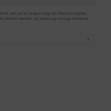
Balgfrüchte. Da dieses Exemplar zu den
Giftpflanzen gehört, ist sie unter keinen
Umständen zum Verzehr geeignet. Pflanzen Sie
cht. Von Juli bis August zeigt die Pflanze hellgelbe,
den Eisenhut auf einer sonnigen Freifläche.
cht verzehrt werden. Sie bevorzugt sonnige Standorte
Setzen Sie ihn einzeln oder aber in kleinen Tuffs
von 3 bis 5 Stück. Idealerweise sollten 6 bis 9
Exemplare pro Quadratmeter gepflanzt werden.
Wir empfehlen einen Rückschnitt abgeblühter
Blütenstände. Ansonsten ist der Aconitum anthora
anspruchslos, pflegeleicht und gut frosthart.
Genießen Sie mit dieser Staude einen besonderen
Anblick in Ihrem Garten.