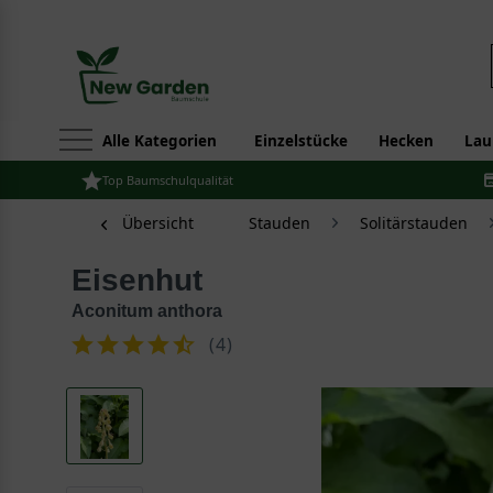
Alle Kategorien
Einzelstücke
Hecken
Lau
Top Baumschulqualität
Übersicht
Stauden
Solitärstauden
Eisenhut
Aconitum anthora
(
4
)