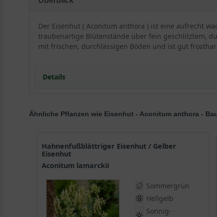
Überblick
Der Eisenhut ( Aconitum anthora ) ist eine aufrecht wa
traubenartige Blütenstände über fein geschlitztem, du
mit frischen, durchlässigen Böden und ist gut frosthar
Details
Portrait: Der Eisenhut Aconitum anthora
Ähnliche Pflanzen wie Eisenhut - Aconitum anthora - 
Herkunft und Wuchscharakter
Ein besonderer Vertreter
Standort und Boden
Hahnenfußblättriger Eisenhut / Gelber
Der ideale Standort für den Eisenhut
Eisenhut
Bodenansprüche
Aconitum lamarckii
Blüte und Blattwerk von Aconitum anthora
Die hellgelben Blüten
Sommergrün
Das feine Laub
Hellgelb
Verwendung im Garten
Sonnig-