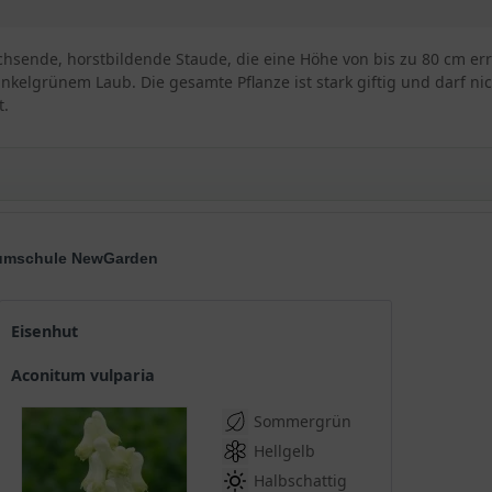
chsende, horstbildende Staude, die eine Höhe von bis zu 80 cm errei
nkelgrünem Laub. Die gesamte Pflanze ist stark giftig und darf ni
t.
Baumschule NewGarden
Eisenhut
Aconitum vulparia
Sommergrün
Hellgelb
Halbschattig