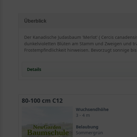
Überblick
Der Kanadische Judasbaum 'Merlot' ( Cercis canadensis '
dunkelvioletten Blüten am Stamm und Zweigen und trägt
Frostempfindlichkeit hinweisen. Bevorzugt sonnige bi
Details
Herkunft und Besonderheit des Amerikanischen J
80-100 cm C12
Entsprechend seines Beinamens erfreut der Cercis can
Wuchsendhöhe
Rebsorte Merlot erinnert.
3 - 4 m
Belaubung
Cercis canadensis stammt aus den USA
Sommergrün