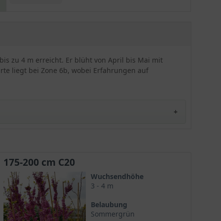
herzförmigen Blättern, deren Dunkelrot
faszinierender nicht sein könnte. Doch bei aller
Schönheit – divenhaft ist der Cercis canadensis "
Merlot" keineswegs. Zwar liebt er geschützte
Plätze in der Sonne oder im Halbschatten, doch
is zu 4 m erreicht. Er blüht von April bis Mai mit
was den Boden betrifft, so gibt sich der
rte liegt bei Zone 6b, wobei Erfahrungen auf
Kanadische Judasbaum " Merlot" mit normalen,
gut durchlässigen Substraten zufrieden. Er
wächst aufrecht, breit, ausladend und begeistert
mit einer schirmartigen Krone. Seine Wuchshöhe
beträgt bis zu vier Meter.
175-200 cm C20
dessen Farbe an einen guten französischen Wein der
Wuchsendhöhe
3 - 4 m
Belaubung
Sommergrün