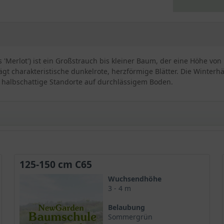
Merlot') ist ein Großstrauch bis kleiner Baum, der eine Höhe von b
 charakteristische dunkelrote, herzförmige Blätter. Die Winterhä
s halbschattige Standorte auf durchlässigem Boden.
udasbaums ’Merlot‘ / Cercis canadensis ’Merlot‘
125-150 cm C65
adensis ’Merlot‘ mit einem auffallend schönen, weinroten Blatt, 
Wuchsendhöhe
3 - 4 m
Belaubung
Sommergrün