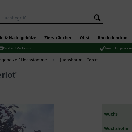
b- & Nadelgehölze
Ziersträucher
Obst
Rhododendron
Kauf auf Rechnung
Anwuchsgarantie
bgehölze / Hochstämme
Judasbaum - Cercis
rlot'
Wuchs
Wuchshöhe