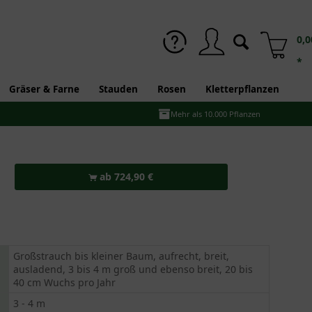
0,0
*
Gräser & Farne
Stauden
Rosen
Kletterpflanzen
Mehr als 10.000 Pflanzen
ab 724,90 €
Großstrauch bis kleiner Baum, aufrecht, breit,
ausladend, 3 bis 4 m groß und ebenso breit, 20 bis
40 cm Wuchs pro Jahr
3 - 4 m