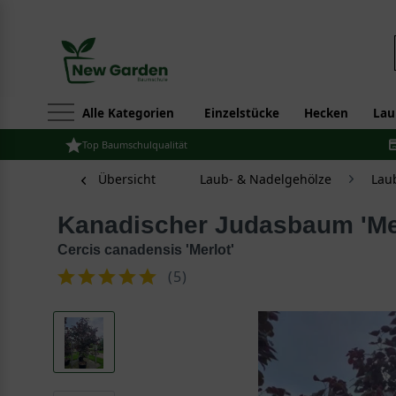
Alle Kategorien
Einzelstücke
Hecken
Lau
Top Baumschulqualität
Übersicht
Laub- & Nadelgehölze
Lau
Kanadischer Judasbaum 'Me
Cercis canadensis 'Merlot'
(
5
)