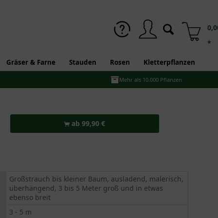
0,0
*
Gräser & Farne
Stauden
Rosen
Kletterpflanzen
Mehr als 10.000 Pflanzen
ab 99,90 €
Großstrauch bis kleiner Baum, ausladend, malerisch,
überhängend, 3 bis 5 Meter groß und in etwas
ebenso breit
3 - 5 m