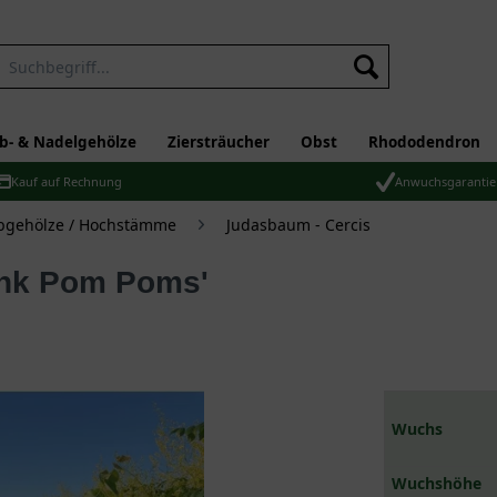
b- & Nadelgehölze
Ziersträucher
Obst
Rhododendron
Kauf auf Rechnung
Anwuchsgarantie
bgehölze / Hochstämme
Judasbaum - Cercis
ink Pom Poms'
Wuchs
Wuchshöhe