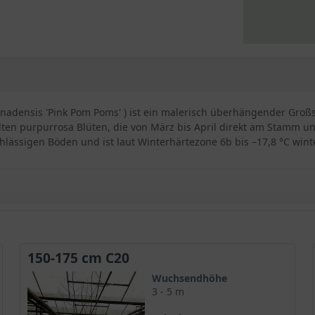
nadensis 'Pink Pom Poms' ) ist ein malerisch überhängender Groß
füllten purpurrosa Blüten, die von März bis April direkt am Stamm 
hlässigen Böden und ist laut Winterhärtezone 6b bis –17,8 °C winte
nk Pom Poms‘ / Cercis canadensis ’Pink Pom Poms‘
150-175 cm C20
is ’Pink Pom Poms‘ wurde durch die NC State University aus eine
Wuchsendhöhe
g bekannt und erfreut mit einer ungewöhnlichen Blütenform, die s
3 - 5 m
bhebt. Im Gegensatz zu der ansonsten typischen Schmetterlingsbl