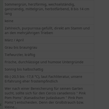
Sommergrün, herzförmig, wechselständig,
ganzrandig, mittelgrün, herbstfärbend, 8 bis 14 cm
lang
keine
Zahlreich, purpurrosa gefüllt, direkt am Stamm und
an den mehrjährigen Trieben
März / April
Grau bis braungrau
Tiefwurzler, kräftig
Frische, durchlässige und humose Untergründe
Sonnig bis halbschattig
6b (-20,5 bis -17,8 °C), laut Fachliteratur, unsere
Erfahrung eher frostempfindlich
Wer nach einer Bereicherung für seinen Garten
sucht, sollte sich für den Cercis canadensis " Pink
Pom Poms" (Kanadischer Judasbaum " Pink Pom
Poms") entscheiden. Denn der Großstrauch bzw.
:
kleine...