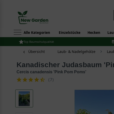
Alle Kategorien
Einzelstücke
Hecken
Lau
Top Baumschulqualität
Übersicht
Laub- & Nadelgehölze
Lau
Kanadischer Judasbaum 'P
Cercis canadensis 'Pink Pom Poms'
(
7
)