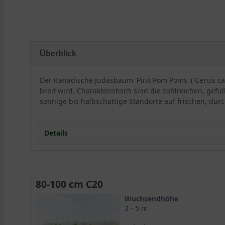
Überblick
Der Kanadische Judasbaum 'Pink Pom Poms' ( Cercis ca
breit wird. Charakteristisch sind die zahlreichen, ge
sonnige bis halbschattige Standorte auf frischen, durc
Details
Herkunft und Besonderheit des Judasbaums ’Pi
80-100 cm C20
Die aus den USA stammende Selektion Cercis canadens
Wuchsendhöhe
“
Oklahoma
“ gezüchtet. Sie ist bisher in Europa weni
3 - 5 m
Amerikanischen oder auch
Kanadischen Judasbaums
a