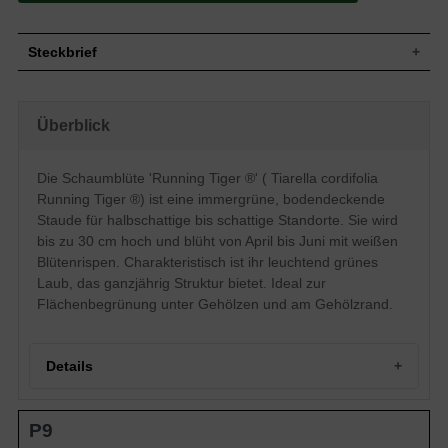
Steckbrief
Wuchshöhe
bis zu 30 cm
Blüte
Weiß
Überblick
Blütezeit
April - Juni
Standort
Halbschattig - schattig
Die Schaumblüte 'Running Tiger ®' ( Tiarella cordifolia
Running Tiger ®) ist eine immergrüne, bodendeckende
Staude für halbschattige bis schattige Standorte. Sie wird
bis zu 30 cm hoch und blüht von April bis Juni mit weißen
Blütenrispen. Charakteristisch ist ihr leuchtend grünes
Laub, das ganzjährig Struktur bietet. Ideal zur
Flächenbegrünung unter Gehölzen und am Gehölzrand.
Details
Portrait der Schaumblüte 'Running Tiger ®'
P9
Wuchs und Erscheinungsbild
Immergrünes Blattwerk