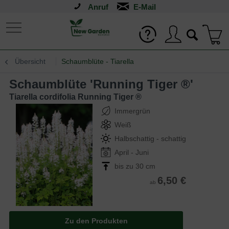
Anruf
Übersicht
Schaumblüte - Tiarella
Schaumblüte 'Running Tiger ®'
Tiarella cordifolia Running Tiger ®
Immergrün
Weiß
Halbschattig - schattig
April - Juni
bis zu 30 cm
6,50 €
ab
Zu den Produkten