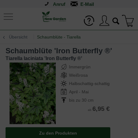
Anruf
Übersicht
Schaumblüte - Tiarella
Schaumblüte 'Iron Butterfly ®'
Tiarella laciniata 'Iron Butterfly ®'
Immergrün
Weißrosa
Halbschattig-schattig
April - Mai
bis zu 30 cm
6,95 €
ab
Zu den Produkten