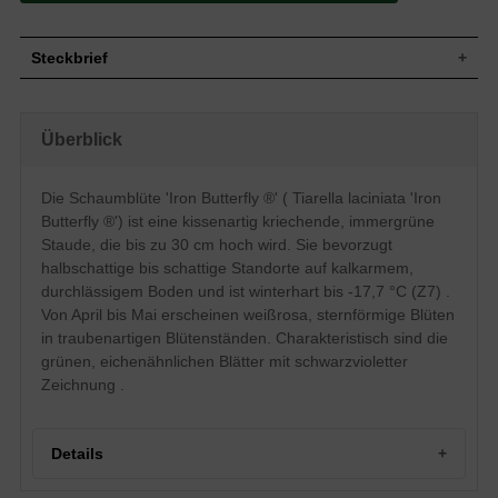
Steckbrief
Flächig, kissenartig/kriechend, ca. 20 cm
Wuchs
hoch
Überblick
Wuchshöhe
bis zu 30 cm
Immergrün, grün mit schwarzvioletter
Blatt
Zeichnung, eichenähnlich
Die Schaumblüte 'Iron Butterfly ®' ( Tiarella laciniata 'Iron
Frucht
Kapselfrüchte
Butterfly ®') ist eine kissenartig kriechende, immergrüne
Einfach, sternförmig, strahlenförmig,
Staude, die bis zu 30 cm hoch wird. Sie bevorzugt
Blüte
weißrosa, mit traubenartigem Blütenstand
halbschattige bis schattige Standorte auf kalkarmem,
Blütezeit
April-Mai
durchlässigem Boden und ist winterhart bis -17,7 °C (Z7) .
Boden
Normal durchlässig, kalkarm
Von April bis Mai erscheinen weißrosa, sternförmige Blüten
Standort
Halbschattig bis schattig
in traubenartigen Blütenständen. Charakteristisch sind die
grünen, eichenähnlichen Blätter mit schwarzvioletter
Winterhart
Z7 (-17,7°C bis -12,3°C)
Pflanzen pro
Zeichnung .
11 bis 15
m²
Die Schaumblüte " Iron Butterfly ®"
(Tiarella cordifolia " Iron Butterfly ®")
Details
können wir Ihnen nur ans Herz liegen,
schließlich handelt es sich um einen
wunderbaren Bodendecker. Schnell bildet