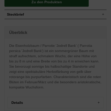
Zu den Produkten
Steckbrief
Hochstämmige Bäume, Stammbüsche,
Wuchs
aufrecht, schmal, oval, Kronehalboffen, 4
Überblick
bis 8 m hoch und 2 bis 4 m breit
Wuchshöhe
4 - 8 m
Sommergrün, eiförmig, ledrig, glänzend
Die Eisenholzbaum / Parrotie 'Jodrell Bank' ( Parrotia
dunkelgrün, Unterseite heller, im Austrieb
persica 'Jodrell Bank') ist ein sommergrüner Baum mit
Blatt
roter Blattrand, Herbstfärbung von gelb
über rotorange bis purpurfarben, 5 bis 10
straff aufrechtem, schmalem Wuchs, der eine Höhe von
cm lang
bis zu 8 m und eine Breite von bis zu 4 m erreichen kann.
Frucht
Diskret, klein, Kapsel, braun
Sie bevorzugt sonnige bis halbschattige Standorte und
Rote Blüte auf dem kahlen Holz,
zeigt eine spektakuläre Herbstfärbung von gelb über
Blüte
Köpfchen, diskret, einfach
rotorange bis purpurfarben. Charakteristisch sind die roten
Blütezeit
Februar / März
Blüten im Februar/März und die besonders aristokratische,
Rinde
Grau, abblättern, glatt, später rau
kompakte Wuchsform.
Wurzeln
Flaches und feines Wurzelsystem
Löss, Ton, leichter Kleiboden, sandiger
Boden
Boden, lehmiger Boden
Details
Standort
Sonnig bis halbschattig