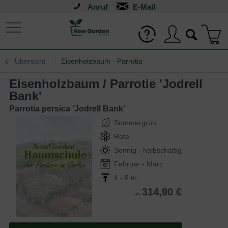
Anruf
Übersicht
Eisenholzbaum - Parrotia
Eisenholzbaum / Parrotie 'Jodrell
Bank'
Parrotia persica 'Jodrell Bank'
Sommergrün
Rote
Sonnig - halbschattig
Februar - März
4 - 8 m
314,90 €
ab