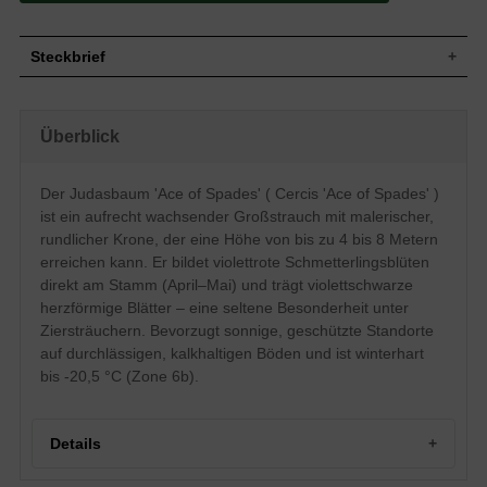
Steckbrief
Großstrauch, aufrecht, dicht verzweigt,
Wuchs
rundliche Krone, malerisch wachsend, bis
Überblick
zu 4 bis 8 Meter hoch
Wuchshöhe
4-8 m
Sommergrün, wechselständig, herzförmig,
Der Judasbaum 'Ace of Spades' ( Cercis 'Ace of Spades' )
Blatt
zugespitztes Ende, violettschwarz
ist ein aufrecht wachsender Großstrauch mit malerischer,
Flache Hülsenfrucht, braun, bleibt lange
Frucht
rundlicher Krone, der eine Höhe von bis zu 4 bis 8 Metern
am Baum haften
erreichen kann. Er bildet violettrote Schmetterlingsblüten
Kleine Schmetterlingsblüten, violett bis rot,
direkt am Stamm (April–Mai) und trägt violettschwarze
Blüte
stehen in kleinen Büscheln, Stammblüte,
sehr zierend
herzförmige Blätter – eine seltene Besonderheit unter
Ziersträuchern. Bevorzugt sonnige, geschützte Standorte
Blütezeit
April - Mai
auf durchlässigen, kalkhaltigen Böden und ist winterhart
Rinde
Grau, flach gefurcht, später ablösend
bis -20,5 °C (Zone 6b).
Wurzeln
Tiefwurzler, dicht verzweigt, kräftig
Durchlässige, kalkhaltige, nährstoffreiche
Boden
Böden
Details
Standort
Sonnig, geschützt
Winterhart
6b (-20,5 bis-17,8°C)