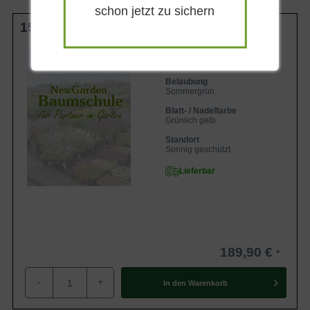
schon jetzt zu sichern
Exemplar des Cercis selbst hingerichtet hat.
150-175 cm C20
Exotische Erscheinung durch ausgefallene Blütenbildung am
Wuchsendhöhe
4-8 m
Stamm
Belaubung
Cercis canadensis ist in unseren mitteleuropäischen
Sommergrün
Gärten eine echte Sensation und verschafft sich
Blatt- / Nadelfarbe
Grünlich gelb
zunehmend große Aufmerksamkeit. Der Strauch gilt als
das interessanteste Blütengehölz und verzaubert mit
Standort
Sonnig geschützt
einem wunderschönen, zarten Blütenmeer, das mit seiner
Lieferbar
Stammblütigkeit überrascht und Exotik in den Garten
bringt. Das Phänomen der Stammblütigkeit wird in der
Botanik mit dem Begriff Cauliflorie bezeichnet und ist in
Europa nur ausnahmsweise zu bewundern. Zumeist
lassen nur tropische Pflanzen ihre Blüten am Stamm
189,90 €
austreiben, sodass der Cercis canadensis eine echte
Rarität ist und seine eigenwillige Optik für dekorative
-
+
In den
Warenkorb
Naturimpressionen sorgt.