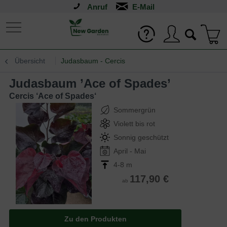
Anruf
Übersicht
Judasbaum - Cercis
Judasbaum ’Ace of Spades’
Cercis ‘Ace of Spades‘
Sommergrün
Violett bis rot
Sonnig geschützt
April - Mai
4-8 m
117,90 €
ab
Zu den Produkten