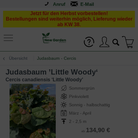
Anruf
Jetzt für den Herbst vorbestellen!
Bestellungen sind weiterhin möglich, Lieferung wieder
ab KW 38.
Übersicht
Judasbaum - Cercis
Judasbaum ’Little Woody‘
Cercis canadiensis ‘Little Woody'
Sommergrün
Pinkviolett
Sonnig - halbschattig
März - April
2 - 2,5 m
134,90 €
ab