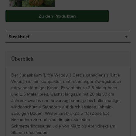
Zu den Produkten
Steckbrief
Kleiner Strauch, Zwergform, kompakt,
vasenförmige Krone, mehrstämmig
Überblick
wachsend mit bodennah eng stehenden
Wuchs
Trieben, Zuwachs 20 bis 30 cm pro Jahr,
bis zu 2,5 Meter hoch und 1,2 bis 1,5
Meter breit
Der Judasbaum 'Little Woody' ( Cercis canadiensis 'Little
Wuchshöhe
2 - 2,5 m
Woody') ist ein kompakter, mehrstämmiger Zwergstrauch
Sommergrün, herzförmig bis rund,
mit vasenförmiger Krone. Er wird bis zu 2,5 Meter hoch
stumpfgrün, ledrig, im Austrieb rötlich,
und 1,5 Meter breit, wächst langsam mit 20 bis 30 cm
Blatt
Herbstfärbung gelbbraun, bis zu 15cm
Jahreszuwachs und bevorzugt sonnige bis halbschattige,
lang
windgeschützte Standorte auf durchlässigen, lehmig-
Bohnenartige Hülsenfrucht, braun,
Frucht
sandigen Böden. Winterhart bis -20,5 °C (Zone 6b).
Selektion bildet wenige Früchte aus
Besonders zierend sind die pink-violetten
Schmetterlingsblüte, in Büscheln, pink-
Blüte
violett, Stammblüte, sehr zierend
Schmetterlingsblüten , die von März bis April direkt am
Stamm erscheinen.
Blütezeit
März - April