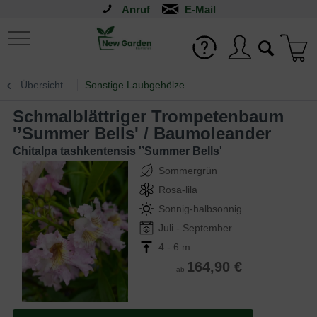
Anruf
Übersicht
Sonstige Laubgehölze
Schmalblättriger Trompetenbaum
'’Summer Bells' / Baumoleander
Chitalpa tashkentensis '’Summer Bells'
Sommergrün
Rosa-lila
Sonnig-halbsonnig
Juli - September
4 - 6 m
164,90 €
ab