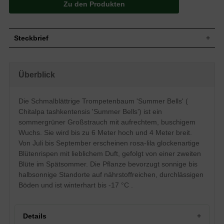
Zu den Produkten
Steckbrief
Großstrauch, aufrecht, buschig, 4 bis 6
Wuchs
Meter hoch und 3 bis 4 Meter breit,
Überblick
Zuwachs 10 bis 20cm
Wuchshöhe
4 - 6 m
Sommergrün, schmal lanzettlich,
Die Schmalblättrige Trompetenbaum 'Summer Bells' (
Blatt
zugespitztes Blattende, hellgrün
Chitalpa tashkentensis 'Summer Bells') ist ein
Frucht
Keine Frucht
sommergrüner Großstrauch mit aufrechtem, buschigem
Rosa-lila glockenartige Blütenrispen,
Wuchs. Sie wird bis zu 6 Meter hoch und 4 Meter breit.
Blüte
orchideenartig, lieblich duftend zweite
Von Juli bis September erscheinen rosa-lila glockenartige
Blüte im Spätsommer
Blütenrispen mit lieblichem Duft, gefolgt von einer zweiten
Blütezeit
Juli bis September
Blüte im Spätsommer. Die Pflanze bevorzugt sonnige bis
Rinde
Braungrau, längsrissig
halbsonnige Standorte auf nährstoffreichen, durchlässigen
Herzwurzel, kräftig, viele Feinwurzeln im
Wurzeln
Böden und ist winterhart bis -17 °C .
Oberboden
Nährstoffreiche Böden mit durchlässiger
Boden
Struktur
Details
Standort
Sonnig bis halbsonnig