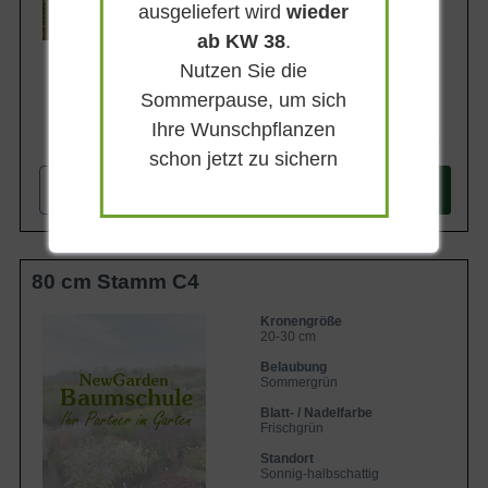
ausgeliefert wird
wieder
ab KW 38
.
Nutzen Sie die
Sommerpause, um sich
Ihre Wunschpflanzen
1.099,90 €
schon jetzt zu sichern
-
+
In den
Warenkorb
80 cm Stamm C4
Kronengröße
20-30 cm
Belaubung
Sommergrün
Blatt- / Nadelfarbe
Frischgrün
Standort
Sonnig-halbschattig