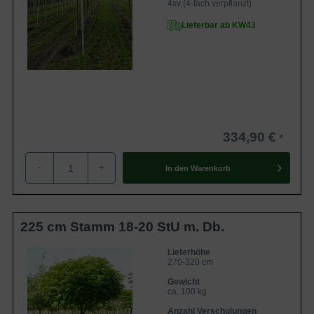
4xv (4-fach verpflanzt)
Lieferbar ab KW43
334,90 €
-
+
In den
Warenkorb
225 cm Stamm 18-20 StU m. Db.
Lieferhöhe
270-320 cm
Gewicht
ca. 100 kg
Anzahl Verschulungen