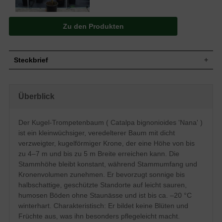
Zu den Produkten
Steckbrief
Kleiner Baum, dicht verzweigt, breit-
gewölbte bis kugelförmige Krone, 4 bis 7
Überblick
m hoch und bis 5 m breit. Der Baum
veredelt, die Stammhöhe bleibt immer in
Wuchs
der bestellten Höhe. Der Stammumfang
wird dicker. Die Krone wird im Volumen
Der Kugel-Trompetenbaum ( Catalpa bignonioides 'Nana' )
zunehmen und wachsen, kann durch
ist ein kleinwüchsiger, veredelterer Baum mit dicht
Rückschnitt beliebig groß gehalten
verzweigter, kugelförmiger Krone, der eine Höhe von bis
werden.
zu 4–7 m und bis zu 5 m Breite erreichen kann. Die
Wuchshöhe
4 - 7 m
Stammhöhe bleibt konstant, während Stammumfang und
Herzförmig, frischgrün, weich behaart,
Blatt
Kronenvolumen zunehmen. Er bevorzugt sonnige bis
Herbstfärbung hellgelb, 10 bis 15 cm lang
halbschattige, geschützte Standorte auf leicht sauren,
Frucht
Keine
humosen Böden ohne Staunässe und ist bis ca. –20 °C
Blüte
Keine
winterhart. Charakteristisch: Er bildet keine Blüten und
Blütezeit
-
Früchte aus, was ihn besonders pflegeleicht macht.
Hellgrau bis hellbraun, dünn und