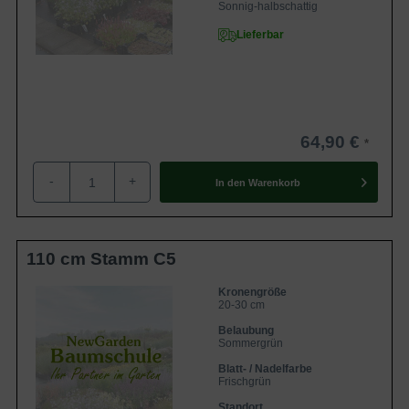
Sonnig-halbschattig
Lieferbar
64,90 €
-
+
In den
Warenkorb
110 cm Stamm C5
Kronengröße
20-30 cm
Belaubung
Sommergrün
Blatt- / Nadelfarbe
Frischgrün
Standort