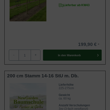
Lieferbar ab KW43
199,90 €
-
+
In den
Warenkorb
200 cm Stamm 14-16 StU m. Db.
Lieferhöhe
225-275cm
Gewicht
ca. 60 kg
Anzahl Verschulungen
3xv (3-fach verpflanzt)