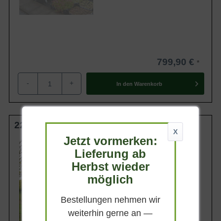
799,90 €
-
+
In den
Warenkorb
225 cm Stamm 30-35 StU im Container
X
Jetzt vormerken:
Lieferhöhe
300-350 cm
Lieferung ab
Herbst wieder
Gewicht
ca. 400 kg
möglich
Anzahl Verschulungen
5xv (5-fach verpflanzt)
Bestellungen nehmen wir
Lieferbar
weiterhin gerne an —