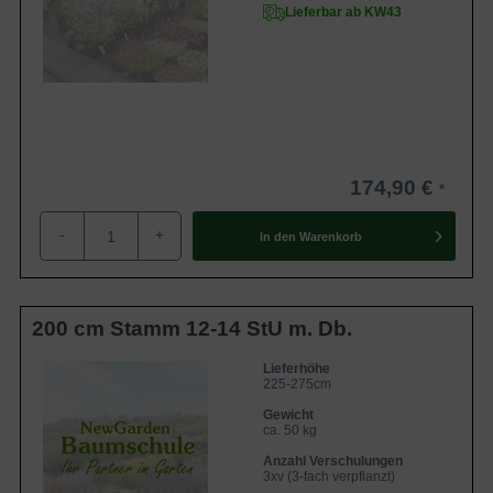
Lieferbar ab KW43
174,90 €
-
+
In den
Warenkorb
200 cm Stamm 12-14 StU m. Db.
Lieferhöhe
225-275cm
Gewicht
ca. 50 kg
Anzahl Verschulungen
3xv (3-fach verpflanzt)