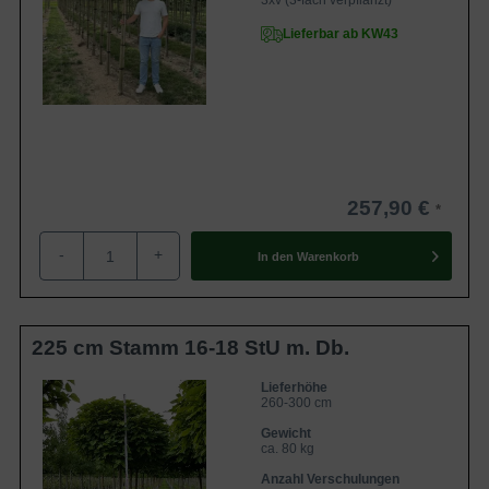
3xv (3-fach verpflanzt)
Lieferbar ab KW43
257,90 €
-
+
In den
Warenkorb
225 cm Stamm 16-18 StU m. Db.
Lieferhöhe
260-300 cm
Gewicht
ca. 80 kg
Anzahl Verschulungen