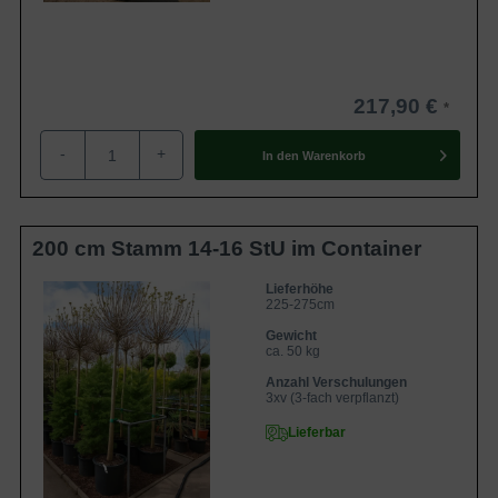
Nährstoffgehalt, verträgt aber erstaunlich gut trockene
Untergründe und wird als sehr robust beschrieben. Auch
ein hoher Kalkanteil bereitet ihm kaum Schwierigkeiten.
217,90 €
Kräftiges Wurzelsystem versorgt den Trompetenbaum
-
+
Die Wurzeln des Trompetenbaums entwickeln sich fleischig
In den
Warenkorb
und sehr kräftig. Der Herzwurzler wird hervorragend mit
Wasser und Nährstoffen versorgt und gilt insgesamt als
sehr hitzebeständig. Staunässe hingegen mag er nicht,
200 cm Stamm 14-16 StU im Container
hier sollte auf einen ausreichenden Wasserabfluss
geachtet werden.
Lieferhöhe
225-275cm
Gewicht
Geschützter Standort in der Sonne bietet beste
ca. 50 kg
Voraussetzungen
Anzahl Verschulungen
3xv (3-fach verpflanzt)
Der Kugel-Trompetenbaum bevorzugt einen Standort in
Lieferbar
der Sonne. Halbschatten toleriert er ebenfalls. Sein
großflächiges Blatt reagiert sensibel auf starken Wind, ein
geschützter Ort ist hier zu präferieren.