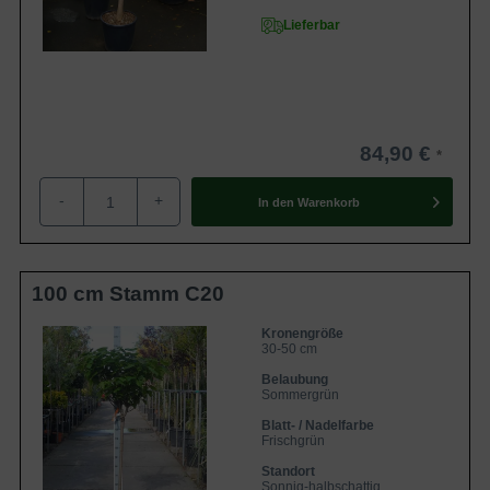
Lieferbar
84,90 €
-
+
In den
Warenkorb
100 cm Stamm C20
Kronengröße
30-50 cm
Belaubung
Sommergrün
Blatt- / Nadelfarbe
Frischgrün
Standort
Sonnig-halbschattig