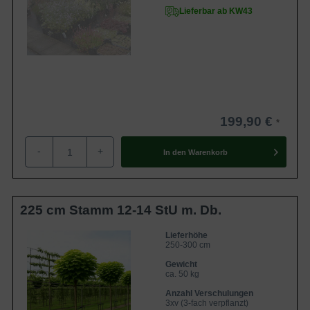
Lieferbar ab KW43
199,90 €
-
+
In den
Warenkorb
225 cm Stamm 12-14 StU m. Db.
Lieferhöhe
250-300 cm
Gewicht
ca. 50 kg
Anzahl Verschulungen
3xv (3-fach verpflanzt)