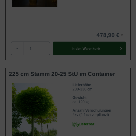
478,90 €
-
+
In den
Warenkorb
225 cm Stamm 20-25 StU im Container
Lieferhöhe
280-330 cm
Gewicht
ca. 120 kg
Anzahl Verschulungen
4xv (4-fach verpflanzt)
Lieferbar