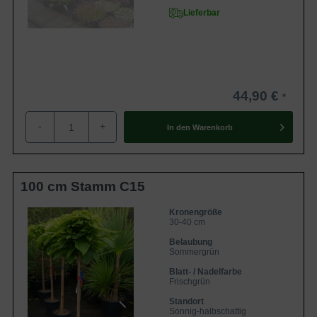
Lieferbar
44,90 €
-
+
In den
Warenkorb
100 cm Stamm C15
Kronengröße
30-40 cm
Belaubung
Sommergrün
Blatt- / Nadelfarbe
Frischgrün
Standort
Sonnig-halbschattig