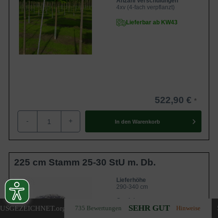
Anzahl Verschulungen
4xv (4-fach verpflanzt)
Lieferbar ab KW43
522,90 €
-
+
In den
Warenkorb
225 cm Stamm 25-30 StU m. Db.
Lieferhöhe
290-340 cm
Gewicht
SEHR GUT
ca. 250 kg
USGEZEICHNET
.org
735 Bewertungen
Hinweise