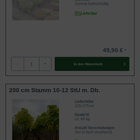
Sonnig-halbschattig
Lieferbar
49,90 €
-
+
In den
Warenkorb
200 cm Stamm 10-12 StU m. Db.
Lieferhöhe
225-275cm
Gewicht
ca. 40 kg
Anzahl Verschulungen
3xv (3-fach verpflanzt)