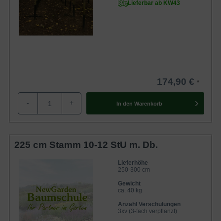
Lieferbar ab KW43
174,90 €
-
+
In den
Warenkorb
225 cm Stamm 10-12 StU m. Db.
Lieferhöhe
250-300 cm
Gewicht
ca. 40 kg
Anzahl Verschulungen
3xv (3-fach verpflanzt)