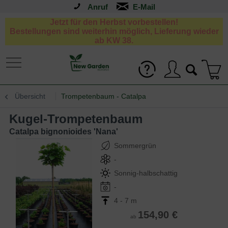
Anruf
Jetzt für den Herbst vorbestellen!
Bestellungen sind weiterhin möglich, Lieferung wieder
ab KW 38.
Übersicht
Trompetenbaum - Catalpa
Kugel-Trompetenbaum
Catalpa bignonioides 'Nana'
Sommergrün
-
Sonnig-halbschattig
-
4 - 7 m
154,90 €
ab