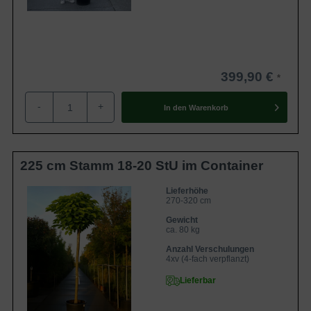
399,90 €
-
+
In den
Warenkorb
225 cm Stamm 18-20 StU im Container
Lieferhöhe
270-320 cm
Gewicht
ca. 80 kg
Anzahl Verschulungen
4xv (4-fach verpflanzt)
Lieferbar