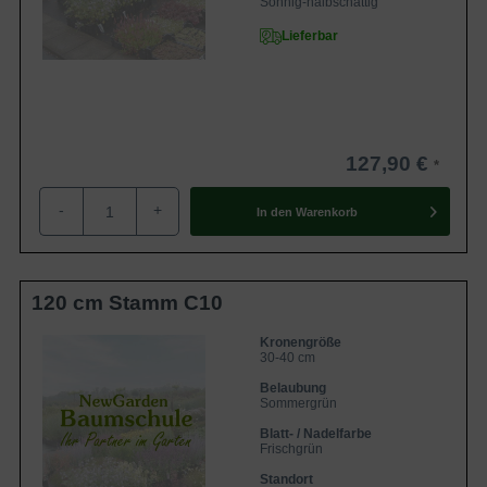
Sonnig-halbschattig
Lieferbar
127,90 €
-
+
In den
Warenkorb
120 cm Stamm C10
Kronengröße
30-40 cm
Belaubung
Sommergrün
Blatt- / Nadelfarbe
Frischgrün
Standort