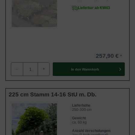
Lieferbar ab KW43
257,90 €
-
+
In den
Warenkorb
225 cm Stamm 14-16 StU m. Db.
Lieferhöhe
250-300 cm
Gewicht
ca. 60 kg
Anzahl Verschulungen