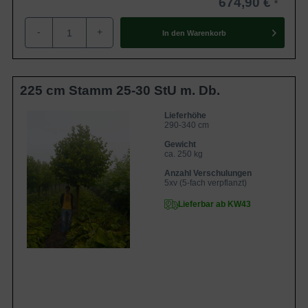
674,90 €
-
+
In den
Warenkorb
225 cm Stamm 25-30 StU m. Db.
Lieferhöhe
290-340 cm
Gewicht
ca. 250 kg
Anzahl Verschulungen
5xv (5-fach verpflanzt)
Lieferbar ab KW43