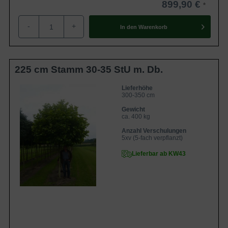
899,90 €
-
+
In den
Warenkorb
225 cm Stamm 30-35 StU m. Db.
Lieferhöhe
300-350 cm
Gewicht
ca. 400 kg
Anzahl Verschulungen
5xv (5-fach verpflanzt)
Lieferbar ab KW43