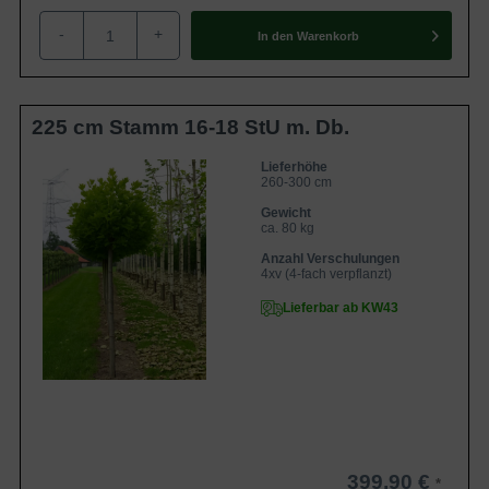
-
+
In den
Warenkorb
225 cm Stamm 16-18 StU m. Db.
Lieferhöhe
260-300 cm
Gewicht
ca. 80 kg
Anzahl Verschulungen
4xv (4-fach verpflanzt)
Lieferbar ab KW43
399,90 €