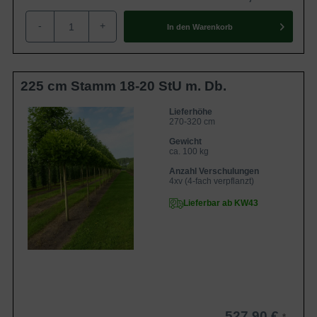
-
+
In den
Warenkorb
225 cm Stamm 18-20 StU m. Db.
Lieferhöhe
270-320 cm
Gewicht
ca. 100 kg
Anzahl Verschulungen
4xv (4-fach verpflanzt)
Lieferbar ab KW43
527,90 €