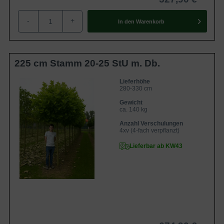
-
+
In den
Warenkorb
225 cm Stamm 20-25 StU m. Db.
Lieferhöhe
280-330 cm
Gewicht
ca. 140 kg
Anzahl Verschulungen
4xv (4-fach verpflanzt)
Lieferbar ab KW43