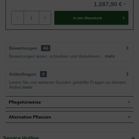
1.287,90 €
-
+
In den
Warenkorb
Bewertungen
46
Bewertungen lesen, schreiben und diskutieren...
mehr
Artikelfragen
0
Lesen Sie von weiteren Kunden gestellte Fragen zu diesem
Artikel
mehr
Pflegehinweise
Alternative Pflanzen
Pflanz- und Pflegetipps Platanus acerifolia
'Alphen's Globe' / Kugel-Platane 'Alphen's Globe'
Service Hotline
Sie suchen eine Alternative?