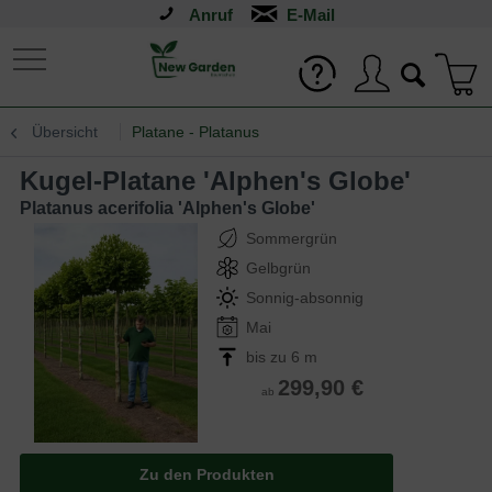
Anruf
Übersicht
Platane - Platanus
Kugel-Platane 'Alphen's Globe'
Platanus acerifolia 'Alphen's Globe'
Sommergrün
Gelbgrün
Sonnig-absonnig
Mai
bis zu 6 m
299,90 €
ab
Zu den Produkten