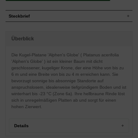
Steckbrief
Kleiner Baum, kugelige Krone, dicht
Wuchs
geschlossen, bis zu 6 m hoch und 4 m
Überblick
breit
Wuchshöhe
bis zu 6 m
Drei- bis fünflappig, gezähnter Rand,
Die Kugel-Platane 'Alphen's Globe' ( Platanus acerifolia
ledrig, Oberseite dunkelgrün glänzend,
Blatt
'Alphen's Globe' ) ist ein kleiner Baum mit dicht
Unterseite heller und leicht behaart,
Herbstfärbung braungelb, 10 bis 15 cm
geschlossener, kugeliger Krone, der eine Höhe von bis zu
6 m und eine Breite von bis zu 4 m erreichen kann. Sie
Frucht
Kugelige, stachelige, braune Früchte
bevorzugt sonnige bis absonnige Standorte auf
Blüte
Unscheinbar
anspruchslosem, idealerweise tiefgründigem Boden und ist
Blütezeit
Mai
winterhart bis -23 °C (Zone 6a). Ihre hellbraune Rinde löst
Hellbraun, später gelblichgrün bis
sich in unregelmäßigen Platten ab und sorgt für einen
Rinde
graubraun, unregelmäßig ablösende
Platten
hohen Zierwert.
Wurzeln
Herzwurzel
Anspruchslos, bevorzugt aber den
Boden
tiefgründigen und durchlässigen Boden
Details
Standort
Sonnig bis absonnig