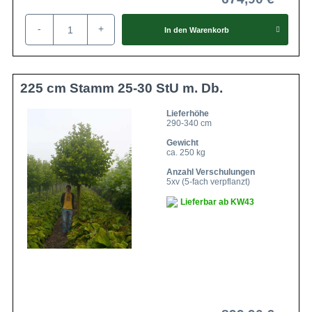
-
+
In den
Warenkorb
225 cm Stamm 25-30 StU m. Db.
Lieferhöhe
290-340 cm
Gewicht
ca. 250 kg
Anzahl Verschulungen
5xv (5-fach verpflanzt)
Lieferbar ab KW43