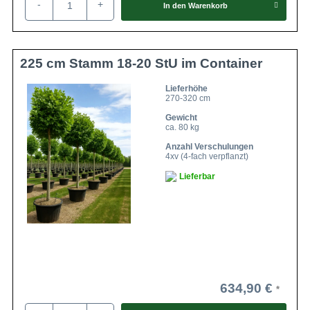
-
+
Die Kugelplatane ist anspruchslos und entwickelt sich
In den
Warenkorb
hervorragend auf jedem normalen Gartenboden. Am
liebsten mag sie aber tiefgründige und durchlässige
Böden, hier wächst sie am schönsten und verzaubert im
225 cm Stamm 18-20 StU im Container
gesamten Jahresverlauf mit ihrer atemberaubenden Optik.
Lieferhöhe
270-320 cm
Eine kräftige Herzwurzel versorgt die Ahornblättrige
Gewicht
Platane
ca. 80 kg
Anzahl Verschulungen
Platanus acerifolia ‘Alphen’s Globe‘ wird über eine
4xv (4-fach verpflanzt)
Herzwurzel versorgt. Das starke und dicht verzweigtes
Lieferbar
Wurzelwerk verschafft dem Gartenstar Robustheit und
macht die Platane zu einem zuverlässigen Schmuckstück.
Lediglich sollte Staunässe vermieden werden, hier
reagieren die Wurzeln sensibel. Es empfiehlt sich daher,
auf einen guten Wasserabfluss zu achten.
634,90 €
Die Platane mag es sonnig und geschützt