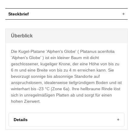
Steckbrief
Kleiner Baum, kugelige Krone, dicht
Wuchs
geschlossen, bis zu 6 m hoch und 4 m
Überblick
breit
Wuchshöhe
bis zu 6 m
Drei- bis fünflappig, gezähnter Rand,
Die Kugel-Platane 'Alphen's Globe' ( Platanus acerifolia
ledrig, Oberseite dunkelgrün glänzend,
Blatt
'Alphen's Globe' ) ist ein kleiner Baum mit dicht
Unterseite heller und leicht behaart,
Herbstfärbung braungelb, 10 bis 15 cm
geschlossener, kugeliger Krone, der eine Höhe von bis zu
6 m und eine Breite von bis zu 4 m erreichen kann. Sie
Frucht
Kugelige, stachelige, braune Früchte
bevorzugt sonnige bis absonnige Standorte auf
Blüte
Unscheinbar
anspruchslosem, idealerweise tiefgründigem Boden und ist
Blütezeit
Mai
winterhart bis -23 °C (Zone 6a). Ihre hellbraune Rinde löst
Hellbraun, später gelblichgrün bis
sich in unregelmäßigen Platten ab und sorgt für einen
Rinde
graubraun, unregelmäßig ablösende
Platten
hohen Zierwert.
Wurzeln
Herzwurzel
Anspruchslos, bevorzugt aber den
Boden
tiefgründigen und durchlässigen Boden
Details
Standort
Sonnig bis absonnig
Winterhart
6a (-23,3 bis -20,6 °C)