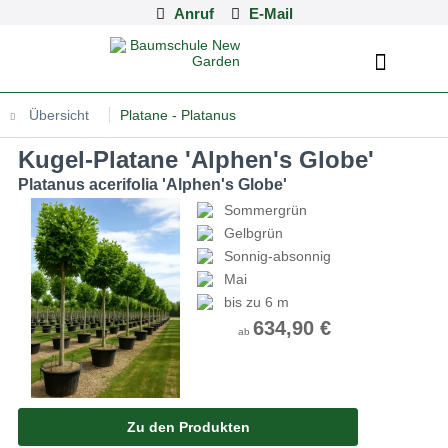
Anruf
Übersicht
Platane - Platanus
Kugel-Platane 'Alphen's Globe'
Platanus acerifolia 'Alphen's Globe'
Sommergrün
Gelbgrün
Sonnig-absonnig
Mai
bis zu 6 m
634,90 €
ab
Zu den Produkten