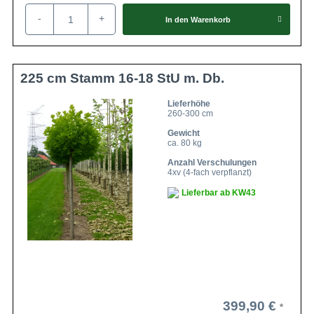
-
+
In den
Warenkorb
225 cm Stamm 16-18 StU m. Db.
Lieferhöhe
260-300 cm
Gewicht
ca. 80 kg
Anzahl Verschulungen
4xv (4-fach verpflanzt)
Lieferbar ab KW43
399,90 €