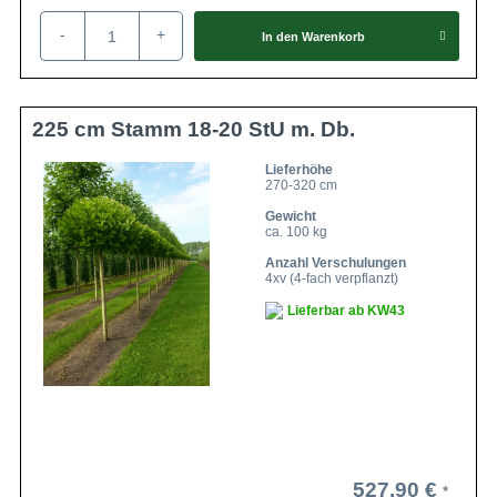
-
+
In den
Warenkorb
225 cm Stamm 18-20 StU m. Db.
Lieferhöhe
270-320 cm
Gewicht
ca. 100 kg
Anzahl Verschulungen
4xv (4-fach verpflanzt)
Lieferbar ab KW43
527,90 €