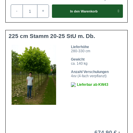
-
+
In den
Warenkorb
225 cm Stamm 20-25 StU m. Db.
Lieferhöhe
280-330 cm
Gewicht
ca. 140 kg
Anzahl Verschulungen
4xv (4-fach verpflanzt)
Lieferbar ab KW43
674,90 €