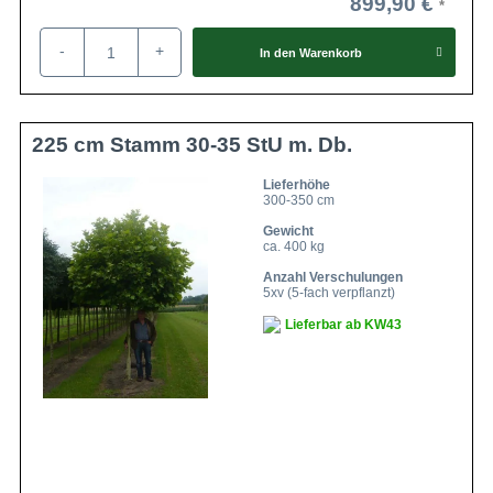
899,90 €
-
+
In den
Warenkorb
225 cm Stamm 30-35 StU m. Db.
Lieferhöhe
300-350 cm
Gewicht
ca. 400 kg
Anzahl Verschulungen
5xv (5-fach verpflanzt)
Lieferbar ab KW43