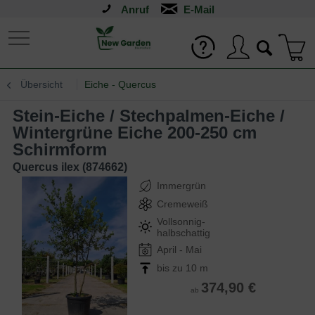
Anruf
Übersicht
Eiche - Quercus
Stein-Eiche / Stechpalmen-Eiche /
Wintergrüne Eiche 200-250 cm
Schirmform
Quercus ilex (874662)
Immergrün
Cremeweiß
Vollsonnig-
halbschattig
April - Mai
bis zu 10 m
374,90 €
ab