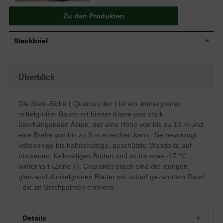
Zu den Produkten
Steckbrief
Mittelgroßer Baum, breite Krone, stark
Wuchs
überhängende Äste, bis zu 10 m hoch
Überblick
und 8 m breit
Wuchshöhe
bis zu 10 m
Immergrün, eiförmig, ledrig, Rand scharf
Die Stein-Eiche ( Quercus ilex ) ist ein immergrüner,
Blatt
gezahnt, glänzend dunkelgrün, Unterseite
mittelgroßer Baum mit breiter Krone und stark
behaart, 2 bis 10 cm lang
überhängenden Ästen, der eine Höhe von bis zu 10 m und
Frucht
Eicheln, bis zur Hälfte in Fruchtbechern
eine Breite von bis zu 8 m erreichen kann. Sie bevorzugt
Blüte
Cremefarbende Kätzchen
vollsonnige bis halbschattige, geschützte Standorte auf
Blütezeit
April / Mai
trockenen, kalkhaltigen Böden und ist bis etwa -17 °C
Dunkelgrau, glatt, später gefurcht, junge
Rinde
winterhart (Zone 7). Charakteristisch sind die ledrigen,
Zweige gelbfilzig
glänzend dunkelgrünen Blätter mit scharf gezahntem Rand
Wurzeln
Tiefwurzler
, die an Stechpalmen erinnern.
Relativ anspruchslos, bevorzugt trockene
Boden
und kalkhaltige Böden
Standort
Vollsonnig bis halbschattig, geschützt
Details