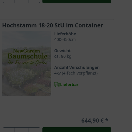
nd einen ungewöhnlichen Anblick bieten. Sie erinnern
Fruchtschmuck.
Hochstamm 18-20 StU im Container
Lieferhöhe
ffreichen und tiefgründigen Böden mit einer
400-450cm
der charismatische Baum aber wesentlich langsamer.
Gewicht
ca. 80 kg
Anzahl Verschulungen
und zugleich tief. Sie gelten als fleischig und
4xv (4-fach verpflanzt)
Lieferbar
dgeschützte Standorte und wächst hier gepflanzt am
644,90 €