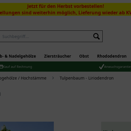
Jetzt für den Herbst vorbestellen!
ellungen sind weiterhin möglich, Lieferung wieder ab K
Suchen
b- & Nadelgehölze
Ziersträucher
Obst
Rhododendron
Kauf auf Rechnung
Anwuchsgarantie
bgehölze / Hochstämme
Tulpenbaum - Liriodendron
m