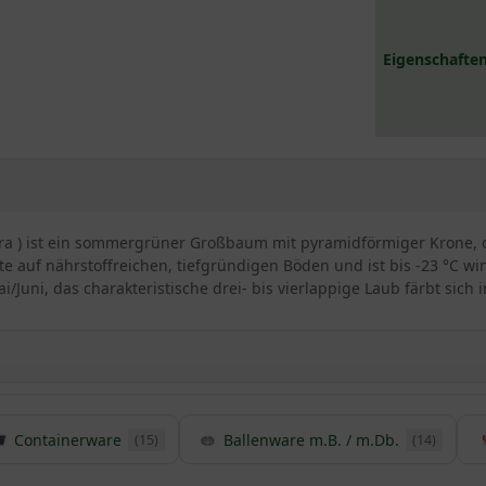
Eigenschaften
ra ) ist ein sommergrüner Großbaum mit pyramidförmiger Krone, d
e auf nährstoffreichen, tiefgründigen Böden und ist bis -23 °C wi
Juni, das charakteristische drei- bis vierlappige Laub färbt sich 
 Tulpenbaums
Containerware
Ballenware m.B. / m.Db.
(15)
(14)
ität