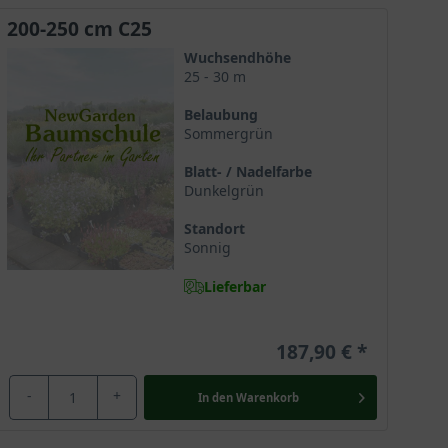
200-250 cm C25
Wuchsendhöhe
25 - 30 m
Belaubung
Sommergrün
Blatt- / Nadelfarbe
Dunkelgrün
Standort
Sonnig
Lieferbar
zu finden ist. In seiner Heimat, dem östlichen
187,90 €
em stolzen Wuchs, einem strahlenden Laubkleid sowie
großen Gärten. Hier kann er sich am besten entfalten
-
+
In den
Warenkorb