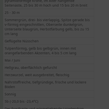
pyramidförmige Krone, im Alter hängende
Seitenäste, 25 bis 30 m hoch und 15 bis 20 m breit
25 - 30 m
Sommergrün, drei- bis vierlappig, Spitze gerade bis
v-förmig eingeschnitten, Oberseite dunkelgrün,
Unterseite blaugrün, Herbstfärbung gelb, bis zu 15
cm lang
Geflügelte Nüsschen
Tulpenförmig, gelb bis gelbgrün, innen mit
orangefarbenden Akzenten, 4 bis 5 cm lang
Mai / Juni
Hellgrau, oberflächlich gefurcht
Herzwurzel, weit ausgebreitet, fleischig
Nährstoffreiche, tiefgründige, frische und lockere
Böden
Sonnig
5b (-20,0 bis -23,4°C)
Der frostharte und wärmeliebende Liriodendron