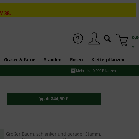
W 38.
0,0
*
Gräser & Farne
Stauden
Rosen
Kletterpflanzen
Mehr als 10.000 Pflanzen
ab 844,90 €
Großer Baum, schlanker und gerader Stamm,