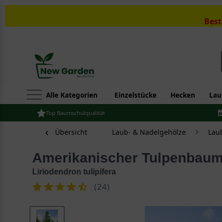
Best
Alle Kategorien
Einzelstücke
Hecken
Lau
Top Baumschulqualität
Übersicht
Laub- & Nadelgehölze
Lau
Amerikanischer Tulpenbau
Liriodendron tulipifera
(
24
)