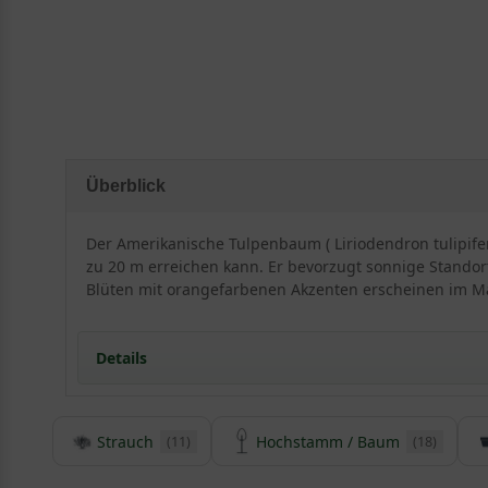
Überblick
Der Amerikanische Tulpenbaum ( Liriodendron tulipife
zu 20 m erreichen kann. Er bevorzugt sonnige Standort
Blüten mit orangefarbenen Akzenten erscheinen im Mai/
Details
Herkunft und Besonderheiten des Amerikanischen
Strauch
Hochstamm / Baum
(11)
(18)
Der Tulpenbaum gewinnt auch in Europa an Popular
Liriodendron tulipifera wird 25 bis 30m hoch