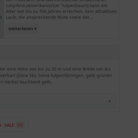
tulipifera (Amerikanischer Tulpenbaum) kann ein
Alter von bis zu 700 Jahren erreichen. Sein attraktives
:
Laub, die ansprechende Blüte sowie der...
weiterlesen ▾
imposante Aufbau machen ihn zu einem
begehrten Gehölz für große Gärten und
Parkanlagen.
er eine Höhe von bis zu 30 m und eine Breite von bis
nterhart (Zone 5b). Seine tulpenförmigen, gelb-grünen
im Herbst leuchtend gelb.
SALE
(1)