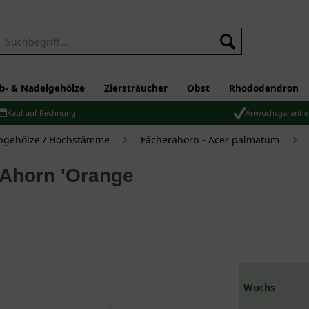
b- & Nadelgehölze
Ziersträucher
Obst
Rhododendron
Kauf auf Rechnung
Anwuchsgarantie
bgehölze / Hochstämme
Fächerahorn - Acer palmatum
Wuchs