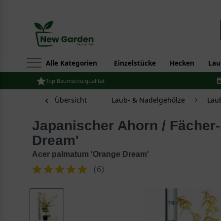
Alle Kategorien
Einzelstücke
Hecken
Lau
Top Baumschulqualität
Übersicht
Laub- & Nadelgehölze
Lau
Japanischer Ahorn / Fächer-Ahorn 'Orange
Dream'
Acer palmatum 'Orange Dream'
(
6
)