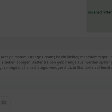
Eigenschaften
( Acer palmatum 'Orange Dream') ist ein kleiner, mehrstämmiger
- bis siebenlappigen Blätter treiben gelborange aus, werden spät
ugt sonnige bis halbschattige, windgeschützte Standorte auf leicht
range Dream’
(2)