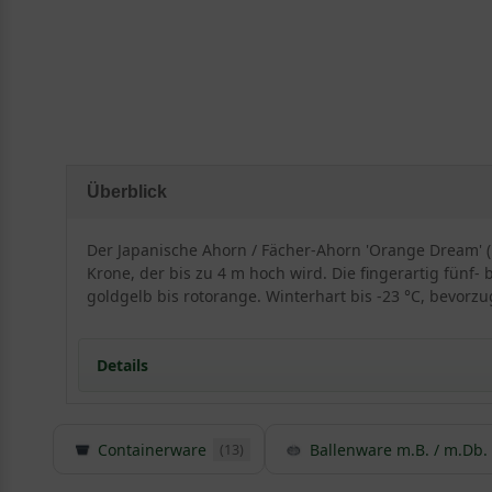
Überblick
Der Japanische Ahorn / Fächer-Ahorn 'Orange Dream' 
Krone, der bis zu 4 m hoch wird. Die fingerartig fünf
goldgelb bis rotorange. Winterhart bis -23 °C, bevorz
Details
Herkunft und Besonderheiten des Fächerahorns ’O
Containerware
Ballenware m.B. / m.Db.
(13)
In Europa dient der Fächerahorn als Zierstrauch
Das Blatt des Acer palmatums ist sehr dekorativ