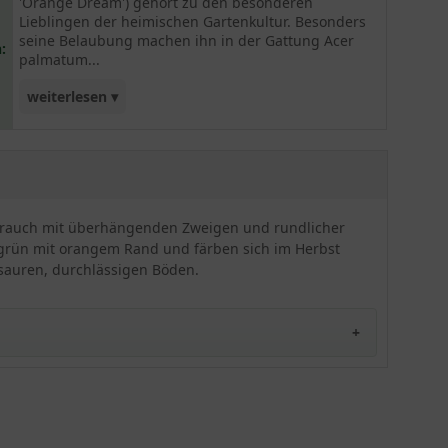
'Orange Dream') gehört zu den besonderen
Lieblingen der heimischen Gartenkultur. Besonders
seine Belaubung machen ihn in der Gattung Acer
:
palmatum...
weiterlesen ▾
einzigartig. Dieser japanische Ahorn glänzt vor
allem mit seinem frischen hellen Austrieb. Im
hohen alter kann dieser Acer eine schöne
schirmartige Krone entwicklen. Sieht nicht nur im
Japangarten traumhaft aus.
 Strauch mit überhängenden Zweigen und rundlicher
er grün mit orangem Rand und färben sich im Herbst
 sauren, durchlässigen Böden.