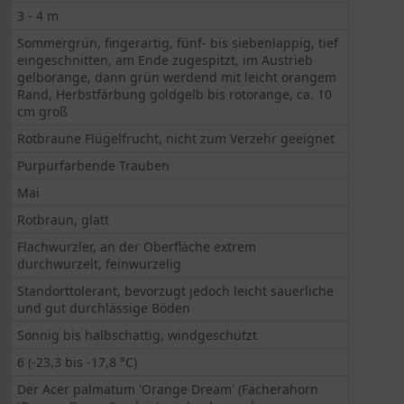
3 - 4 m
Sommergrün, fingerartig, fünf- bis siebenlappig, tief
eingeschnitten, am Ende zugespitzt, im Austrieb
gelborange, dann grün werdend mit leicht orangem
Rand, Herbstfärbung goldgelb bis rotorange, ca. 10
cm groß
Rotbraune Flügelfrucht, nicht zum Verzehr geeignet
Purpurfarbende Trauben
Mai
Rotbraun, glatt
Flachwurzler, an der Oberfläche extrem
durchwurzelt, feinwurzelig
Standorttolerant, bevorzugt jedoch leicht säuerliche
und gut durchlässige Böden
Sonnig bis halbschattig, windgeschützt
6 (-23,3 bis -17,8 °C)
Der Acer palmatum 'Orange Dream' (Fächerahorn