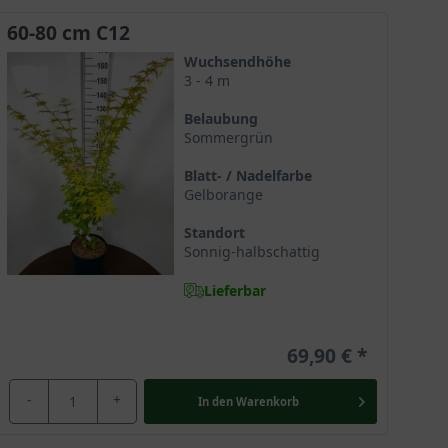
60-80 cm C12
Wuchsendhöhe
3 - 4 m
Belaubung
Sommergrün
Blatt- / Nadelfarbe
Gelborange
Standort
Sonnig-halbschattig
Lieferbar
69,90 €
uchtend gelben Blattaustrieb, der den Frühling mit
-
+
In den
Warenkorb
ahr 1990 und wurde in Italien erstmals selektiert.
he Gärten mit ihrer charismatischen Erscheinung.