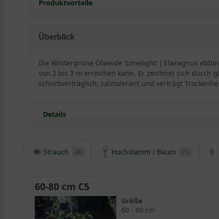
Produktvorteile
solide frosthart und windfest
sehr langlebig und pflegeleicht
Überblick
extrem robust und anspruchslos
verträgt Hitze- und Trockenperioden
Die Wintergrüne Ölweide 'Limelight' ( Elaeagnus ebbing
erstaunlich gut
von 2 bis 3 m erreichen kann. Er zeichnet sich durch g
sehr schnittverträglich
schnittverträglich, salztolerant und verträgt Trockenhei
salztolerant (in Küstennähe)
geringer Jahreszuwachs
Details
bei extremer Kälte frostgefährdet
Strauch
Hochstamm / Baum
(8)
(1)
Detaillierte Informationen Wintergrüne Ölweide 'L
Der Elaeagnus ebbingei 'Limelight' ist eine besonders 
eine grüne Umrandung. Diese Kombination bringt die W
60-80 cm C5
eher selten - und das obwohl sich diese allerdings h
Größe
langlebigen Ölweiden aus. Sie sind pflegleicht, anspr
60 - 80 cm
gehören damit zu den
trockenheitsverträglichen Heck