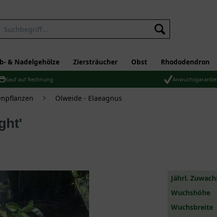
b- & Nadelgehölze
Ziersträucher
Obst
Rhododendron
Kauf auf Rechnung
Anwuchsgarantie
npflanzen
Ölweide - Elaeagnus
ght'
Jährl. Zuwach
Wuchshöhe
Wuchsbreite