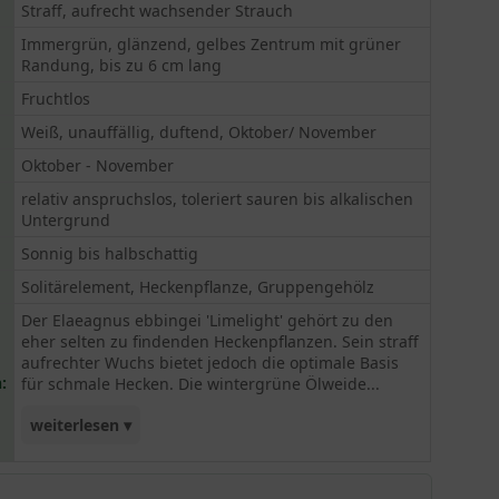
Straff, aufrecht wachsender Strauch
Immergrün, glänzend, gelbes Zentrum mit grüner
Randung, bis zu 6 cm lang
Fruchtlos
Weiß, unauffällig, duftend, Oktober/ November
Oktober - November
relativ anspruchslos, toleriert sauren bis alkalischen
Untergrund
Sonnig bis halbschattig
Solitärelement, Heckenpflanze, Gruppengehölz
Der Elaeagnus ebbingei 'Limelight' gehört zu den
eher selten zu findenden Heckenpflanzen. Sein straff
aufrechter Wuchs bietet jedoch die optimale Basis
:
für schmale Hecken. Die wintergrüne Ölweide...
weiterlesen ▾
'Limelight' begeistert durch ein gelb glänzendes
Blatt mit grüner Randung. Sie gilt als besonders