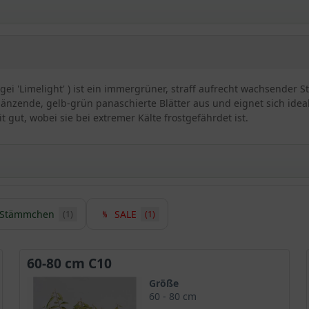
ei 'Limelight' ) ist ein immergrüner, straff aufrecht wachsender S
länzende, gelb-grün panaschierte Blätter aus und eignet sich ideal
t gut, wobei sie bei extremer Kälte frostgefährdet ist.
Stämmchen
SALE
(1)
(1)
imelight' / Elaeagnus ebbingei 'Limelight'
dekorative Sorte der Ölweide. Die Grundfarbe der Blätter ist ein 
intergrüne Ölweide 'Limelight' zum Strahlen. Der Anblick einer H
60-80 cm C10
ervorragend eignen, um als Grundstücksabgrenzung verwendet zu we
Größe
uchslos, robust und sehr schnittverträglich. Darüber hinaus vert
60 - 80 cm
enpflanzen
. Gegenüber Krankheiten und Schädlingen sind die Ölwei