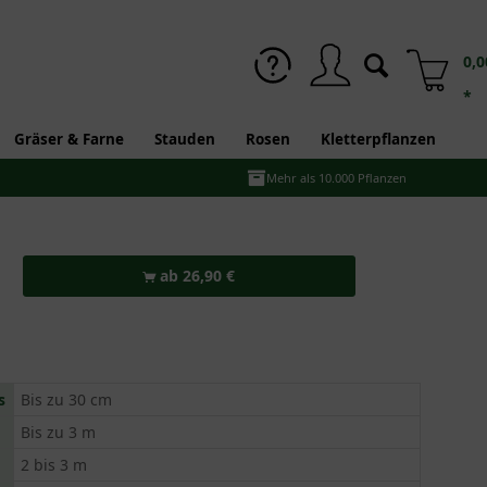
0,0
*
Gräser & Farne
Stauden
Rosen
Kletterpflanzen
Mehr als 10.000 Pflanzen
ab 26,90 €
s
Bis zu 30 cm
Bis zu 3 m
2 bis 3 m