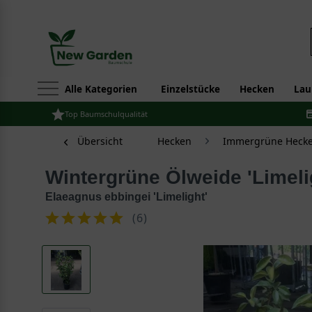
Alle Kategorien
Einzelstücke
Hecken
Lau
Top Baumschulqualität
Übersicht
Hecken
Immergrüne Hecke
Wintergrüne Ölweide 'Limeli
Elaeagnus ebbingei 'Limelight'
(
6
)