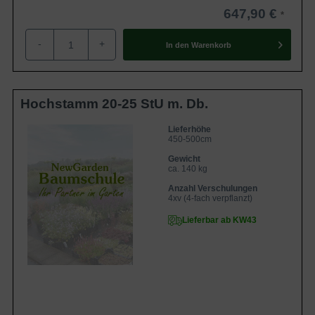
647,90 €
-
+
In den
Warenkorb
Hochstamm 20-25 StU m. Db.
Lieferhöhe
450-500cm
Gewicht
ca. 140 kg
Anzahl Verschulungen
4xv (4-fach verpflanzt)
Lieferbar ab KW43