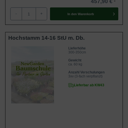
457,90 €
-
+
In den
Warenkorb
Hochstamm 14-16 StU m. Db.
Lieferhöhe
300-350cm
Gewicht
ca. 60 kg
Anzahl Verschulungen
3xv (3-fach verpflanzt)
Lieferbar ab KW43