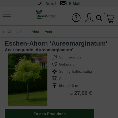
Anruf
Übersicht
Ahorn - Acer
Eschen-Ahorn 'Aureomarginatum'
Acer negundo 'Aureomarginatum'
Sommergrün
Gelbweiß
Sonnig-halbschattig
April
bis zu 10 m
27,90 €
ab
Zu den Produkten