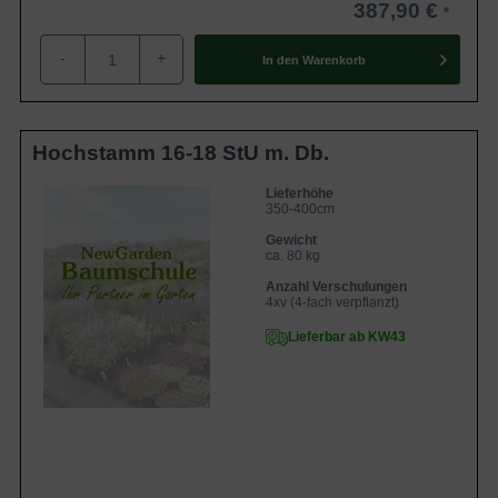
387,90 €
-
+
In den
Warenkorb
Hochstamm 16-18 StU m. Db.
Lieferhöhe
350-400cm
Gewicht
ca. 80 kg
Anzahl Verschulungen
4xv (4-fach verpflanzt)
Lieferbar ab KW43