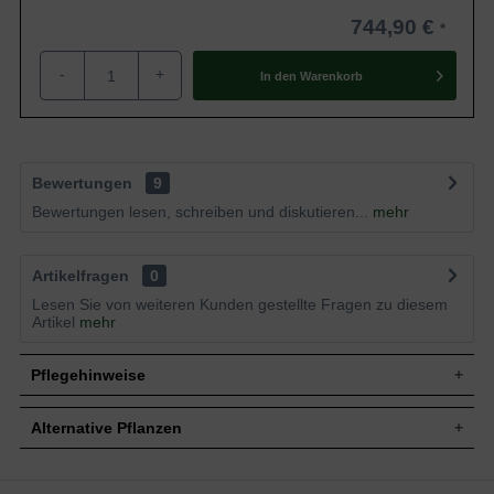
744,90 €
-
+
In den
Warenkorb
Bewertungen
9
Bewertungen lesen, schreiben und diskutieren...
mehr
Artikelfragen
0
Lesen Sie von weiteren Kunden gestellte Fragen zu diesem
Artikel
mehr
Pflegehinweise
Alternative Pflanzen
Pflanz- und Pflegetipps Acer negundo
'Aureomarginatum' / Eschen-Ahorn