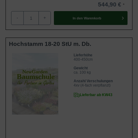
544,90 €
-
+
In den
Warenkorb
Hochstamm 18-20 StU m. Db.
Lieferhöhe
400-450cm
Gewicht
ca. 100 kg
Anzahl Verschulungen
4xv (4-fach verpflanzt)
Lieferbar ab KW43