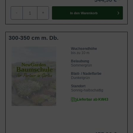
-
+
In den
Warenkorb
300-350 cm m. Db.
Wuchsendhöhe
bis zu 10 m
Belaubung
Sommergrün
Blatt- / Nadelfarbe
Dunkelgrün
Standort
Sonnig-halbschattig
Lieferbar ab KW43