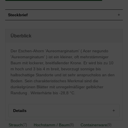
Steckbrief
Kleiner Baum, oft mehrstämmig, mit
lockerer, breitfallender Krone, Äste
Wuchs
Überblick
teilweise überhängend, bis 10 m hoch und
3 bis 4 m breit
Wuchshöhe
bis zu 10 m
Der Eschen-Ahorn 'Aureomarginatum' ( Acer negundo
Sommergrün, bis 20 cm lang, dunkelgrün,
'Aureomarginatum' ) ist ein kleiner, oft mehrstämmiger
Blatt
unregelmäßig gelblich gerandet, sehr
schönes Farbenspiel
Baum mit lockerer, breitfallender Krone. Er wird bis zu 10
m hoch und 3 bis 4 m breit, bevorzugt sonnige bis
Frucht
Trauben
halbschattige Standorte und ist sehr anspruchslos an den
Blüte
Gelblich bis weiß, herabhängend
Boden. Sein charakteristisches Merkmal sind die
Blütezeit
April
dunkelgrünen Blätter mit unregelmäßiger gelblicher
Rinde
Junge Zweige glänzend grün und bereift
Randung . Winterhärte bis -28,8 °C.
Wurzeln
Tiefliegende Hauptwurzel, stark verzweigt
Sehr anspruchslos, auch kalkhaltige
Boden
Böden
Details
Standort
Sonnig bis halbschattig
Winterhart
5a (-28,8 bis -26,1 °C)
Strauch
Hochstamm / Baum
Containerware
(7)
(8)
(9)
Der Acer negundo 'Aureomarginatum'