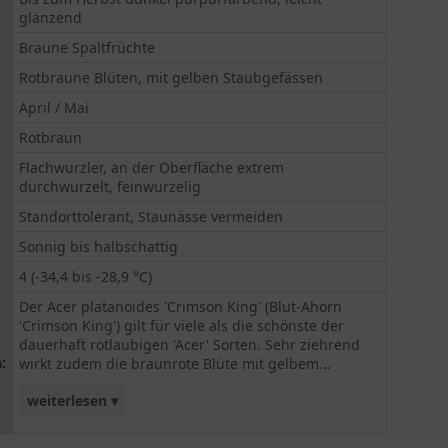
glänzend
Braune Spaltfrüchte
Rotbraune Blüten, mit gelben Staubgefässen
April / Mai
Rotbraun
Flachwurzler, an der Oberfläche extrem
durchwurzelt, feinwurzelig
Standorttolerant, Staunässe vermeiden
Sonnig bis halbschattig
4 (-34,4 bis -28,9 °C)
Der Acer platanoides 'Crimson King' (Blut-Ahorn
'Crimson King') gilt für viele als die schönste der
dauerhaft rotlaubigen 'Acer' Sorten. Sehr ziehrend
:
wirkt zudem die braunrote Blüte mit gelbem...
weiterlesen ▾
Stempel. Die Farbqualität tut allerdings der