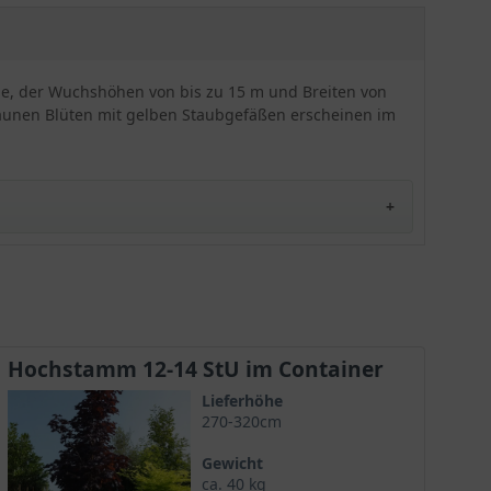
Robustheit der Pflanze keinen Abbruch, sie ist
extrem frosthart und völlig unkompliziert in der
Pflege. Lediglich Staunässe sollte unbedingt
vermieden werden, dann bereitet der Acer
one, der Wuchshöhen von bis zu 15 m und Breiten von
platanoides 'Crimson King' (Blut-Ahorn 'Crimson
braunen Blüten mit gelben Staubgefäßen erscheinen im
King') jede Menge Freude.
e wurde im Jahre 1837 in Orleans auf den Markt
Hochstamm 12-14 StU im Container
Lieferhöhe
270-320cm
amit die leuchtend karminrote Färbung des Blattkleids
Gewicht
ca. 40 kg
annt.