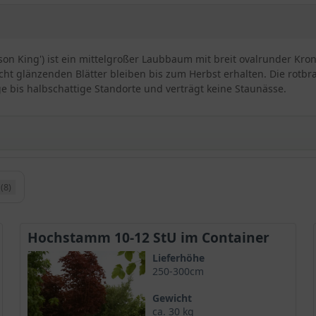
mson King') ist ein mittelgroßer Laubbaum mit breit ovalrunder Kr
eicht glänzenden Blätter bleiben bis zum Herbst erhalten. Die rot
ge bis halbschattige Standorte und verträgt keine Staunässe.
(8)
er platanoides ‘Crimson King‘
e französische Züchtung des in Europa heimischen
Spitz-Ahorns
. Si
laubigen
Ahornbäumen
.
Hochstamm 10-12 StU im Container
Lieferhöhe
250-300cm
n rotlaubigen Ahornsorten
er übersetzt aus dem Englischen karminroter König bedeutet und d
Gewicht
ca. 30 kg
ieser
Ahorn
auch unter dem Namen Blut-Ahorn ’Crimson King’ bek