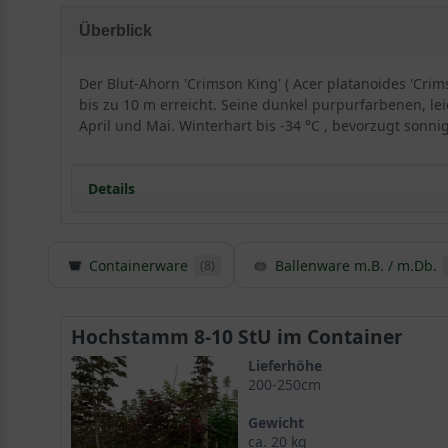
Überblick
Der Blut-Ahorn 'Crimson King' ( Acer platanoides 'Cri
bis zu 10 m erreicht. Seine dunkel purpurfarbenen, l
April und Mai. Winterhart bis -34 °C , bevorzugt sonni
Details
Containerware
Ballenware m.B. / m.Db.
(8)
Herkunft und Besonderheit des Blut-Ahorns / Ac
Die Selektion Acer platanoides ’Crimson King‘ ist ein
gebracht und gilt als die wohl schönste unter den rot
Hochstamm 8-10 StU im Container
Lieferhöhe
200-250cm
Blut-Ahorn‘ Crimson King‘ gilt als der König unter de
Dies verkündet bereits der Beiname ’Crimson King‘, d
Gewicht
ca. 20 kg
treffend beschreibt. Im deutschsprachigen Raum ist d