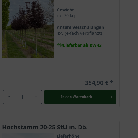
Gewicht
eln bilden sich aus und liefern Wasser und Nährstoffe.
ca. 70 kg
Anzahl Verschulungen
4xv (4-fach verpflanzt)
Lieferbar ab KW43
attfärbung besonders eindrucksvoll zur Geltung. Ein
354,90 €
rad Celsius und versprüht somit selbst ab tristen
r Geltung.
-
+
In den
Warenkorb
Er versprüht mit seinem leuchtend roten Blattwerk
Hochstamm 20-25 StU m. Db.
erten Gartenelement wird.
Lieferhöhe