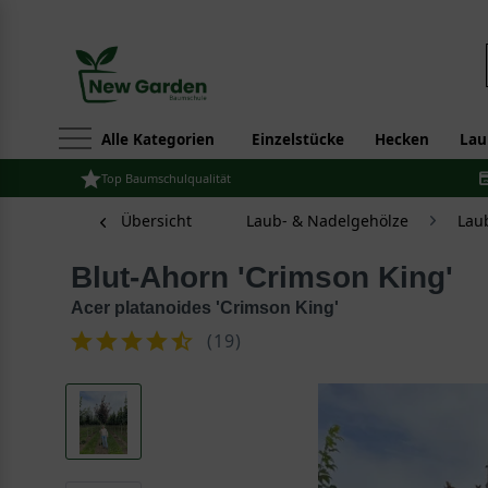
Alle Kategorien
Einzelstücke
Hecken
Lau
Top Baumschulqualität
Übersicht
Laub- & Nadelgehölze
Lau
Blut-Ahorn 'Crimson King'
Acer platanoides 'Crimson King'
(
19
)