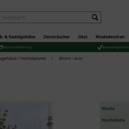
b- & Nadelgehölze
Ziersträucher
Obst
Rhododendron
Kauf auf Rechnung
Anwuchsgarantie
bgehölze / Hochstämme
Ahorn - Acer
Wuchs
Wuchshöhe