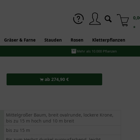
0,0
*
Gräser & Farne
Stauden
Rosen
Kletterpflanzen
Mehr als 10.000 Pflanzen
ab 274,90 €
Mittelgroßer Baum, breit ovalrunde, lockere Krone,
bis zu 15 m hoch und 10 m breit
bis zu 15 m
Bis zum Herbst dunkel purpurfarbend, leicht