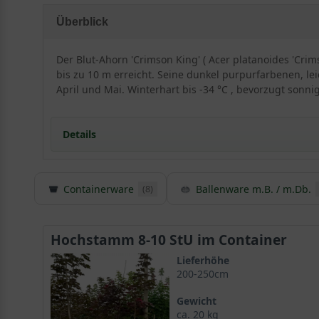
Überblick
Der Blut-Ahorn 'Crimson King' ( Acer platanoides 'Cri
bis zu 10 m erreicht. Seine dunkel purpurfarbenen, l
April und Mai. Winterhart bis -34 °C , bevorzugt sonni
Details
Containerware
Ballenware m.B. / m.Db.
(8)
Herkunft und Besonderheit des Blut-Ahorns / Ac
Die Selektion Acer platanoides ’Crimson King‘ ist ein
gebracht und gilt als die wohl schönste unter den rot
Hochstamm 8-10 StU im Container
Lieferhöhe
200-250cm
Blut-Ahorn‘ Crimson King‘ gilt als der König unter de
Dies verkündet bereits der Beiname ’Crimson King‘, d
Gewicht
ca. 20 kg
treffend beschreibt. Im deutschsprachigen Raum ist d