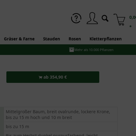
0,0
*
Gräser & Farne
Stauden
Rosen
Kletterpflanzen
Mehr als 10.000 Pflanzen
ab 354,90 €
Mittelgroßer Baum, breit ovalrunde, lockere Krone,
bis zu 15 m hoch und 10 m breit
bis zu 15 m
Bis zum Herbst dunkel purpurfarbend, leicht