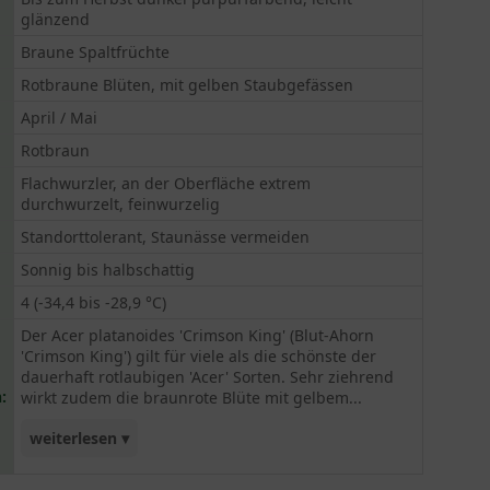
glänzend
Braune Spaltfrüchte
Rotbraune Blüten, mit gelben Staubgefässen
April / Mai
Rotbraun
Flachwurzler, an der Oberfläche extrem
durchwurzelt, feinwurzelig
Standorttolerant, Staunässe vermeiden
Sonnig bis halbschattig
4 (-34,4 bis -28,9 °C)
Der Acer platanoides 'Crimson King' (Blut-Ahorn
'Crimson King') gilt für viele als die schönste der
dauerhaft rotlaubigen 'Acer' Sorten. Sehr ziehrend
:
wirkt zudem die braunrote Blüte mit gelbem...
weiterlesen ▾
Stempel. Die Farbqualität tut allerdings der