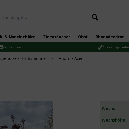
b- & Nadelgehölze
Ziersträucher
Obst
Rhododendron
Kauf auf Rechnung
Anwuchsgarantie
bgehölze / Hochstämme
Ahorn - Acer
Wuchs
Wuchshöhe