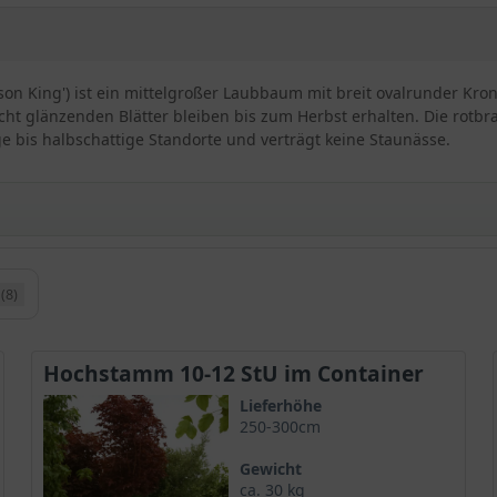
mson King') ist ein mittelgroßer Laubbaum mit breit ovalrunder Kr
eicht glänzenden Blätter bleiben bis zum Herbst erhalten. Die rot
ge bis halbschattige Standorte und verträgt keine Staunässe.
(8)
er platanoides ‘Crimson King‘
e französische Züchtung des in Europa heimischen
Spitz-Ahorns
. Si
laubigen
Ahornbäumen
.
Hochstamm 10-12 StU im Container
Lieferhöhe
250-300cm
n rotlaubigen Ahornsorten
er übersetzt aus dem Englischen karminroter König bedeutet und d
Gewicht
ca. 30 kg
ieser
Ahorn
auch unter dem Namen Blut-Ahorn ’Crimson King’ bek