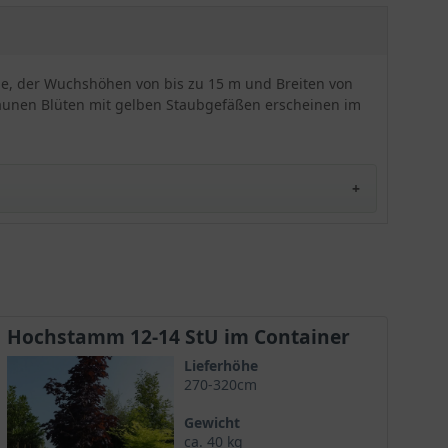
Robustheit der Pflanze keinen Abbruch, sie ist
extrem frosthart und völlig unkompliziert in der
Pflege. Lediglich Staunässe sollte unbedingt
vermieden werden, dann bereitet der Acer
one, der Wuchshöhen von bis zu 15 m und Breiten von
platanoides 'Crimson King' (Blut-Ahorn 'Crimson
braunen Blüten mit gelben Staubgefäßen erscheinen im
King') jede Menge Freude.
e wurde im Jahre 1837 in Orleans auf den Markt
Hochstamm 12-14 StU im Container
Lieferhöhe
270-320cm
amit die leuchtend karminrote Färbung des Blattkleids
Gewicht
ca. 40 kg
annt.