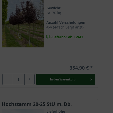
Gewicht
eln bilden sich aus und liefern Wasser und Nährstoffe.
ca. 70 kg
Anzahl Verschulungen
4xv (4-fach verpflanzt)
Lieferbar ab KW43
attfärbung besonders eindrucksvoll zur Geltung. Ein
354,90 €
rad Celsius und versprüht somit selbst ab tristen
r Geltung.
-
+
In den
Warenkorb
Er versprüht mit seinem leuchtend roten Blattwerk
Hochstamm 20-25 StU m. Db.
erten Gartenelement wird.
Lieferhöhe