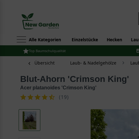
Alle Kategorien
Einzelstücke
Hecken
Lau
Top Baumschulqualität
Übersicht
Laub- & Nadelgehölze
Lau
Blut-Ahorn 'Crimson King'
Acer platanoides 'Crimson King'
(
19
)