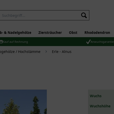
b- & Nadelgehölze
Ziersträucher
Obst
Rhododendron
Kauf auf Rechnung
Anwuchsgarantie
bgehölze / Hochstämme
Erle - Alnus
Wuchs
Wuchshöhe