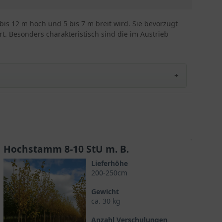
bis 12 m hoch und 5 bis 7 m breit wird. Sie bevorzugt
t. Besonders charakteristisch sind die im Austrieb
riff incana“, der von dem lateinischen Wort „incanus“
t das lateinische Wort „laciniatum“, das mit
Hochstamm 8-10 StU m. B.
attwerks auch Schlitzblättrige Grau-Erle genannte
Lieferhöhe
200-250cm
Gewicht
ca. 30 kg
hern oder auch kleinen Bäumen. Sie ist mehrstämmig
Anzahl Verschulungen