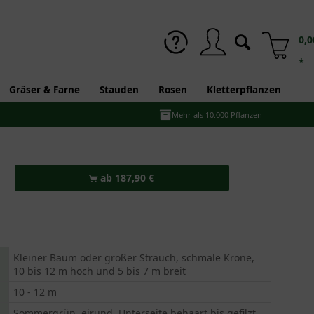
0,0
*
Gräser & Farne
Stauden
Rosen
Kletterpflanzen
Mehr als 10.000 Pflanzen
ab 187,90 €
Kleiner Baum oder großer Strauch, schmale Krone,
10 bis 12 m hoch und 5 bis 7 m breit
10 - 12 m
Sommergrün, eirund, Unterseite behaart bis gefilzt,