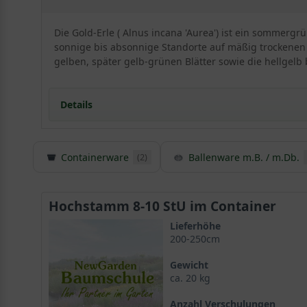
Die Gold-Erle ( Alnus incana 'Aurea') ist ein sommerg
sonnige bis absonnige Standorte auf mäßig trockenen b
gelben, später gelb-grünen Blätter sowie die hellgelb
Details
Containerware
Ballenware m.B. / m.Db.
(2)
Herkunft der Alnus incana laciniata/ Schlitzblättr
Der wissenschaftliche Artname Alnus incana laciniata
abgeleitet wird, und aschgrau oder fast grau bedeutet
Hochstamm 8-10 StU im Container
„zerrissen“ übersetzt werden kann und auf die eingesc
Lieferhöhe
Laubbaum
, ist in Europa, Westasien und Nordafrika z
200-250cm
Gewicht
Ein großer Strauch mit malerischer, eiförmiger K
ca. 20 kg
Die Schlitzblättrige Grau-Erle zählt aufgrund ihrer 
Anzahl Verschulungen