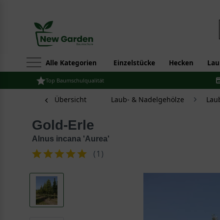
Alle Kategorien
Einzelstücke
Hecken
Lau
Top Baumschulqualität
Übersicht
Laub- & Nadelgehölze
Lau
Gold-Erle
Alnus incana 'Aurea'
(
1
)