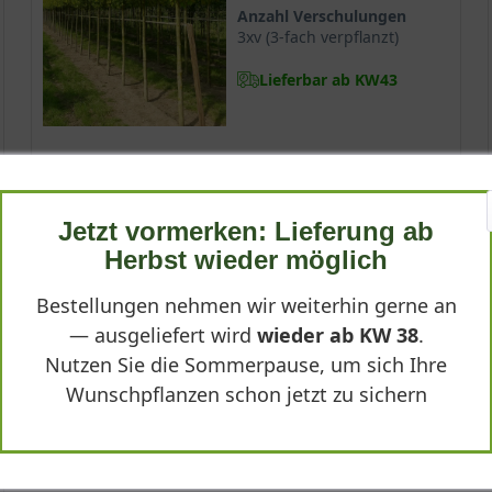
stand. Durch ihre Windfestigkeit und hohe Salztoleranz ist sie bes
Anzahl Verschulungen
3xv (3-fach verpflanzt)
Lieferbar ab KW43
zel. Sie hat was die Bodenbeschaffenheit betrifft, keine besonder
nnigen bis halbschattigen Standort zugewiesen bekommt, steht ei
299,90 €
 ist, dass sie durch die Symbiose mit einem Bakterium den Stickst
Jetzt vormerken: Lieferung ab
erung des Bodens beiträgt.
Herbst wieder möglich
-
+
In den
Warenkorb
Bestellungen nehmen wir weiterhin gerne an
— ausgeliefert wird
wieder ab KW 38
.
gend als Solitär an Uferbereichen oder auch auf freien Plätzen. Di
Nutzen Sie die Sommerpause, um sich Ihre
n genutzt.
Wunschpflanzen schon jetzt zu sichern