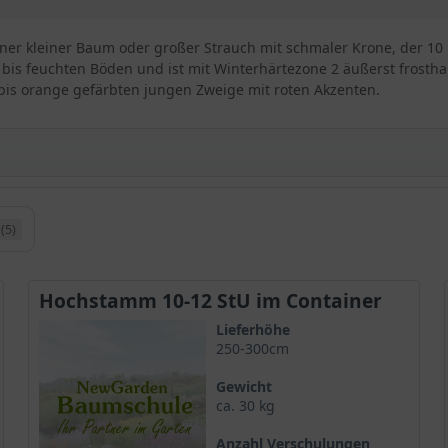
rüner kleiner Baum oder großer Strauch mit schmaler Krone, der 10 
is feuchten Böden und ist mit Winterhärtezone 2 äußerst frosthar
 bis orange gefärbten jungen Zweige mit roten Akzenten.
(5)
ige Grau-Erle
 setzt sich aus dem Gattungsnamen „Alnus“ - der
Erle
- und dem Beg
, zusammen und steht für die Unterart der Grau-Erlen. Hinzu komm
Hochstamm 10-12 StU im Container
hnittenen Blätter hindeutet.Der aufgrund seiner Borke und des Bl
Lieferhöhe
uhause.
250-300cm
Gewicht
rone
ca. 30 kg
endgültigen Wuchshöhe von 10 bis 12 Metern zu den großen Sträuc
Anzahl Verschulungen