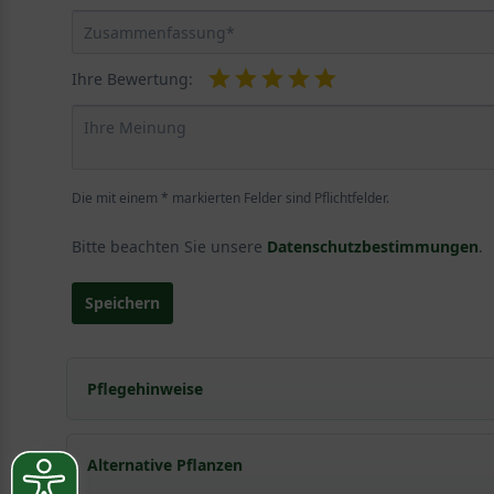
Ihre Bewertung:
Die mit einem * markierten Felder sind Pflichtfelder.
Bitte beachten Sie unsere
Datenschutzbestimmungen
.
Speichern
Pflegehinweise
Pflanz- und Pflegetipps Alnus incana 'Aurea' / Go
Alternative Pflanzen