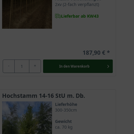
 und 7 Metern breit.
2xv (2-fach verpflanzt)
Lieferbar ab KW43
 Name bereits angedeutet hat, sind die zartgrünen,
te behaart bis filzig ist. Die Blätter sind etwa 3 bis
187,90 €
-
+
In den
Warenkorb
etwa 0,5 Zentimeter lang, während die männlichen
Hochstamm 14-16 StU m. Db.
 graubraun und die Borke grau und glatt.
Lieferhöhe
300-350cm
Gewicht
ca. 70 kg
eignet. Sie hat einen Winterhärtegrad von 2, das