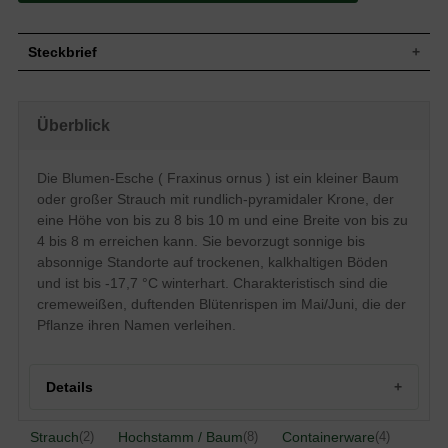
Steckbrief
Kleiner Baum oder großer Strauch,
rundliche bis breit-pyramidale Krone,
Überblick
Wuchs
meistens kurzer Stamm, im Alter dicht
geschlossen, 8 bis 10 m hoch und 4 bis 8
m breit
Die Blumen-Esche ( Fraxinus ornus ) ist ein kleiner Baum
Wuchshöhe
8 - 10 m
oder großer Strauch mit rundlich-pyramidaler Krone, der
Sommergrün, eiförmig bis länglich,
unpaarig gefiedert, 7 Blättchen, Oberseite
eine Höhe von bis zu 8 bis 10 m und eine Breite von bis zu
sattgrün, Unterseite hellgrau bis hellgrün,
4 bis 8 m erreichen kann. Sie bevorzugt sonnige bis
Blatt
Mittelrippe behaart, Herbstfärbung gelb
absonnige Standorte auf trockenen, kalkhaltigen Böden
bis gelbviolett oder bräunlich-violett, 15
und ist bis -17,7 °C winterhart. Charakteristisch sind die
bis 20 cm groß
cremeweißen, duftenden Blütenrispen im Mai/Juni, die der
Frucht
Geflügelte Nüsschen
Pflanze ihren Namen verleihen.
Cremeweiß, in endständigen Rispen,
Blüte
angenehm duftend
Blütezeit
Mai / Juni
Details
Zweige grau und glatt, behaart, alte Borke
Rinde
grauschwarz
Wurzeln
Herzwurzelsystem, weitreichend
Strauch
Hochstamm / Baum
Containerware
(2)
(8)
(4)