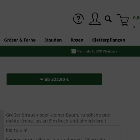
0,0
*
Gräser & Farne
Stauden
Rosen
Kletterpflanzen
Mehr als 10.000 Pflanzen
ab 322,90 €
Großer Strauch oder kleiner Baum, rundliche und
dichte Krone, bis zu 5 m hoch und ähnlich breit
bis zu 5 m
Sommergrün, elliptisch bis eiförmig, Oberseite