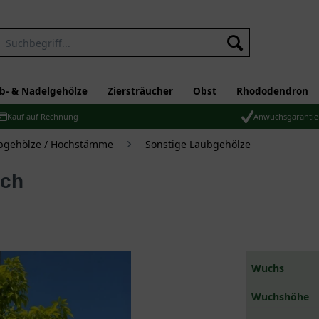
b- & Nadelgehölze
Ziersträucher
Obst
Rhododendron
Kauf auf Rechnung
Anwuchsgarantie
bgehölze / Hochstämme
Sonstige Laubgehölze
uch
Wuchs
Wuchshöhe