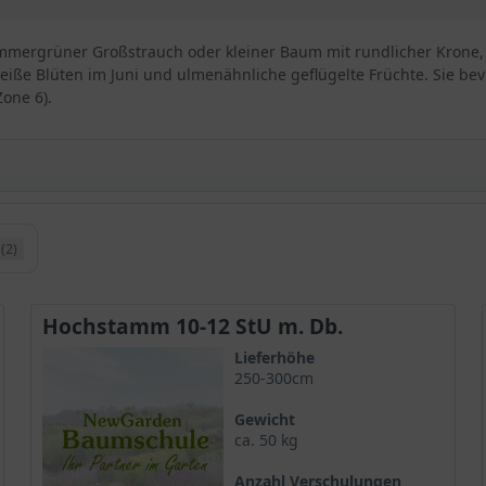
n sommergrüner Großstrauch oder kleiner Baum mit rundlicher Krone, 
iße Blüten im Juni und ulmenähnliche geflügelte Früchte. Sie bev
Zone 6).
(2)
 verwandt
Hochstamm 10-12 StU m. Db.
te
Garten
Lieferhöhe
250-300cm
inem wohligen Duft
Gewicht
ca. 50 kg
Anzahl Verschulungen