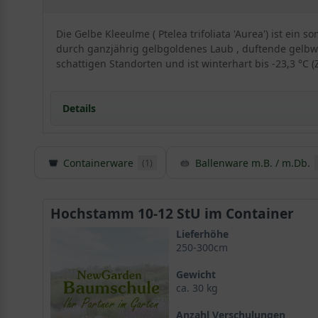
Die Gelbe Kleeulme ( Ptelea trifoliata 'Aurea') ist ei
durch ganzjährig gelbgoldenes Laub , duftende gelbwe
schattigen Standorten und ist winterhart bis -23,3 °C (
Details
Herkunft und Besonderheiten der Kleeulme 'Aurea'
Containerware
Ballenware m.B. / m.Db.
(1)
Die Kleeulme ist in Nordamerika zu Hause
Die Kleeulme ist nicht mit der Ulme oder dem Klee
Ptelea trifoliata 'Aurea' wird bis zu 5m hoch
Hochstamm 10-12 StU im Container
Die Rinde der Gelben Kleeulme setzt aparte Kontras
Das Blatt der Gelben Kleeulme bringt Farbe in den 
Lieferhöhe
250-300cm
Prächtige Herbstfärbung in Gelbgold
Zarte Blüte der Ptelea trifoliata 'Aurea' lockt mit e
Gewicht
Unscheinbare Frucht erinnert an die der Ulme
ca. 30 kg
Der optimale Standort für die Gelbe Kleeulme
Anzahl Verschulungen
Tiefes Wurzelwerk versorgt die Kleeulme