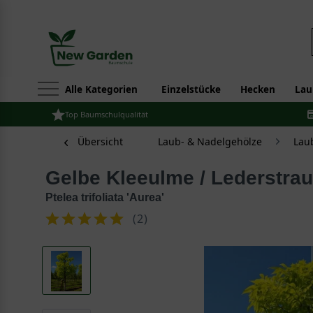
Alle Kategorien
Einzelstücke
Hecken
Lau
Top Baumschulqualität
Übersicht
Laub- & Nadelgehölze
Lau
Gelbe Kleeulme / Lederstra
Ptelea trifoliata 'Aurea'
(
2
)