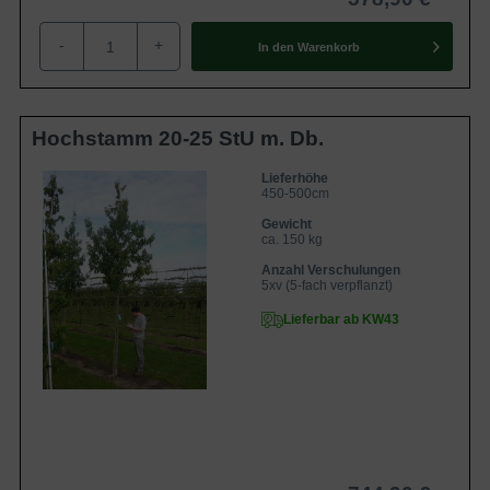
-
+
In den
Warenkorb
Hochstamm 20-25 StU m. Db.
Lieferhöhe
450-500cm
Gewicht
ca. 150 kg
Anzahl Verschulungen
5xv (5-fach verpflanzt)
Lieferbar ab KW43