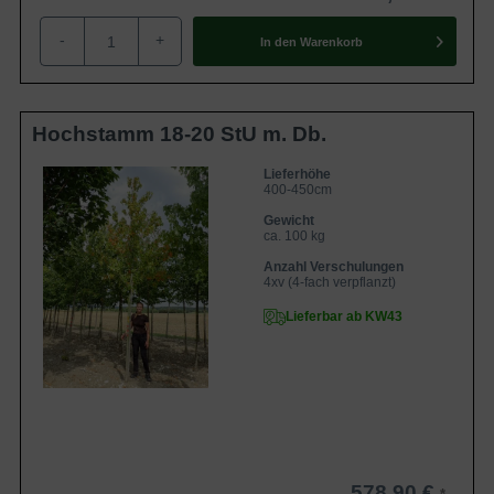
-
+
In den
Warenkorb
Hochstamm 18-20 StU m. Db.
Lieferhöhe
400-450cm
Gewicht
ca. 100 kg
Anzahl Verschulungen
4xv (4-fach verpflanzt)
Lieferbar ab KW43
578,90 €