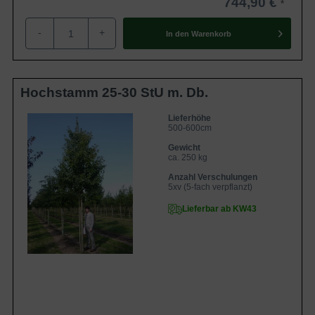
744,90 €
-
+
In den
Warenkorb
Hochstamm 25-30 StU m. Db.
Lieferhöhe
500-600cm
Gewicht
ca. 250 kg
Anzahl Verschulungen
5xv (5-fach verpflanzt)
Lieferbar ab KW43