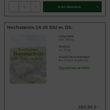
-
+
In den
Warenkorb
Hochstamm 14-16 StU m. Db.
Lieferhöhe
300-350cm
Gewicht
ca. 70 kg
Anzahl Verschulungen
4xv (4-fach verpflanzt)
Lieferbar ab KW43
354,90 €