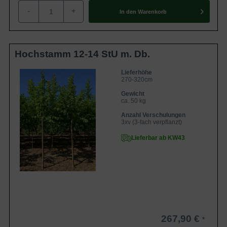
-
+
In den
Warenkorb
Hochstamm 12-14 StU m. Db.
Lieferhöhe
270-320cm
Gewicht
ca. 50 kg
Anzahl Verschulungen
3xv (3-fach verpflanzt)
Lieferbar ab KW43
267,90 €