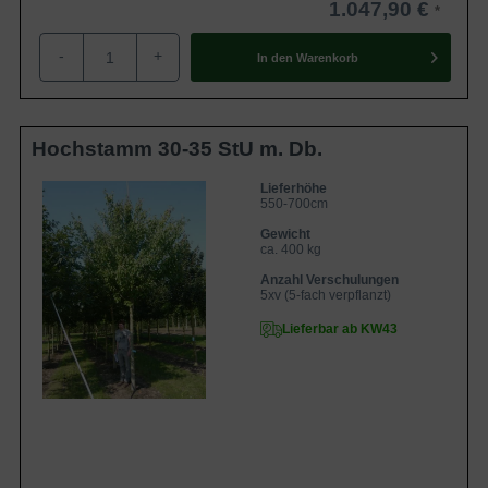
1.047,90 €
-
+
In den
Warenkorb
Hochstamm 30-35 StU m. Db.
Lieferhöhe
550-700cm
Gewicht
ca. 400 kg
Anzahl Verschulungen
5xv (5-fach verpflanzt)
Lieferbar ab KW43