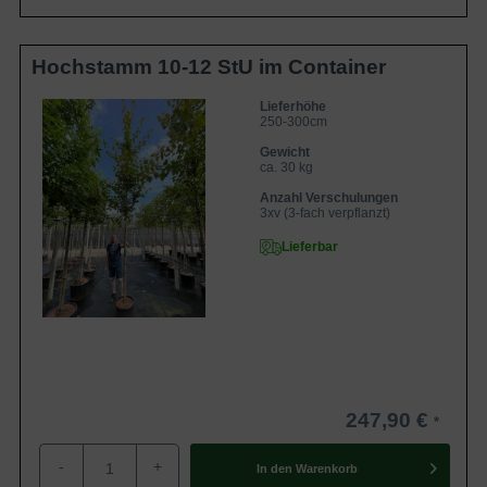
Acer rubrum stammt ursprünglich aus den USA
Der Urtyp Acer rubrum ist auch unter dem deutschen
Hochstamm 10-12 StU im Container
Namen Rot-Ahorn oder auch
Scharlach-Ahorn
bekannt. Er
Lieferhöhe
gehört zur großen Familie der Seifenbaumgewächse und
250-300cm
stammt ursprünglich aus den gemäßigten Zonen des
Gewicht
östlichen Nordamerikas.
ca. 30 kg
Anzahl Verschulungen
3xv (3-fach verpflanzt)
In seiner Heimat findet man ihn auf feuchtfrischen Böden
Lieferbar
In seiner Heimat findet man den Rot-Ahorn auf
Höhenlagen in Mischwäldern, aber bevorzugt auf
feuchtfrischen Böden, wie zum Beispiel in Sümpfen oder
an Flussufern. Er ist daher ebenso unter dem Trivialnamen
Sumpf-Ahorn bekannt.
247,90 €
Robuster Baum mit spektakulärer Herbstfärbung
Der Acer rubrum gilt generell als sehr robust und
-
+
In den
Warenkorb
frostresistent, was ihm in Europa große Bewunderung