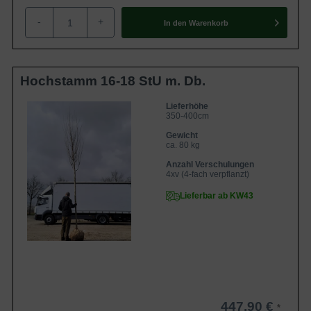
-
+
In den
Warenkorb
Hochstamm 16-18 StU m. Db.
Lieferhöhe
350-400cm
Gewicht
ca. 80 kg
Anzahl Verschulungen
4xv (4-fach verpflanzt)
Lieferbar ab KW43
447,90 €