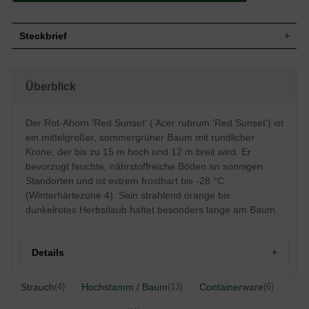
Steckbrief
Mittelgroßer Baum, rundliche Krone, dicht
Wuchs
verzweigt, bis zu 15 m hoch und 12 m
Überblick
breit
Wuchshöhe
bis zu 15 m
Sommergrün, Oberseite frischgrün,
Der Rot-Ahorn 'Red Sunset' ( Acer rubrum 'Red Sunset') ist
Unterseite blaugrün, glänzend,
Blatt
ein mittelgroßer, sommergrüner Baum mit rundlicher
Herbstfärbung strahlend orange bis
dunkelrot, 3 bis 5 lappig, 12 cm groß
Krone, der bis zu 15 m hoch und 12 m breit wird. Er
bevorzugt feuchte, nährstoffreiche Böden an sonnigen
Frucht
Fruchtflügel
Standorten und ist extrem frosthart bis -28 °C
Rote, auffallende Blütenbüschel vor dem
Blüte
Laubaustrieb
(Winterhärtezone 4). Sein strahlend orange bis
dunkelrotes Herbstlaub haftet besonders lange am Baum.
Blütezeit
März / April
Rinde
Junge Zweige rötlich, Borke eher gräulich
Herzwurzler, feinwurzelig an der
Wurzeln
Details
Oberfläche
Bevorzugt feuchte, nährstoffreiche Böden,
Boden
kalkhaltige und trockene Böden
Strauch
Hochstamm / Baum
Containerware
(4)
(13)
(6)
vermeiden
Standort
Sonnig
Herkunft und Besonderheiten des Rot-Ahorns