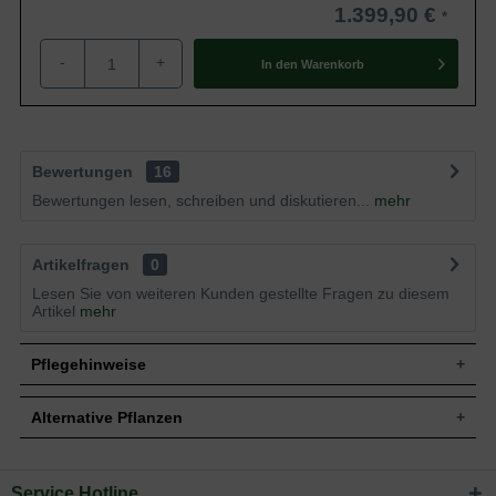
1.399,90 €
-
+
In den
Warenkorb
Bewertungen
16
Bewertungen lesen, schreiben und diskutieren...
mehr
Artikelfragen
0
Lesen Sie von weiteren Kunden gestellte Fragen zu diesem
Artikel
mehr
Pflegehinweise
Alternative Pflanzen
Pflanz- und Pflegetipps Acer rubrum 'Red Sunset'
/ Rot-Ahorn 'Red Sunset'
Service Hotline
Sie suchen eine Alternative?