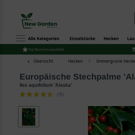
Alle Kategorien
Einzelstücke
Hecken
Lau
Top Baumschulqualität
Übersicht
Hecken
Immergrüne Hecke
Europäische Stechpalme 'Al
Ilex aquifolium 'Alaska'
(
9
)