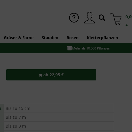
0,0
*
Gräser & Farne
Stauden
Rosen
Kletterpflanzen
Mehr als 10.000 Pflanzen
ab 22,95 €
s
Bis zu 15 cm
Bis zu 7 m
Bis zu 3 m