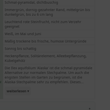
Schmal-pyramidal, dichtbuschig
Immergrün, dornig-gezahnter Rand, mittelgrün bis
dunkelgrün, bis zu 6 cm lang
Leuchtend rote Steinfrucht, nicht zum Verzehr
geeignet
Weiß, im Mai und Juni
Mäßig trockene bis frische, humose Untergründe
Sonnig bis schattig
Heckenpflanze, Solitärelement, Alleebepflanzung,
Kübelgehölz
Die Ilex aquifolium 'Alaska' ist die schmal-pyramidale
Alternative zur normalen Stechpalme. Um auch die
engsten Stellen im Garten zu begrünen, ist die
:
Alaska-Stechpalme sehr zu empfehlen. Dieses...
weiterlesen ▾
Gehölz erweist sich als standorttolerant, frosthart
und schnittverträglich. Der leuchtend rote