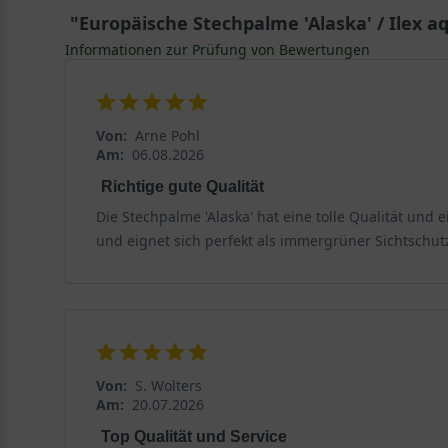
Sonnenlicht erkennt man den Glanz der Blätter. Ihr R
"Europäische Stechpalme 'Alaska' / Ilex aq
als
undurchdringliche Hecke
. Die Blätter werden bis 
Informationen zur Prüfung von Bewertungen
Besonders das Blätterkleid zeichnet den Ilex aquifoliu
Blüten- und Fruchtbildung bei der Stechpalme 'Alaska
Von:
Arne Pohl
Die Sorten des Ilex zählen zu den zweihäusigen Pflan
Am:
06.08.2026
„Häusern“ – wachsen. Die Sorte 'Alaska' ist ein weibl
Richtige gute Qualität
erscheinen in den Monaten Mai und Juni an der Pflanze.
Die Stechpalme 'Alaska' hat eine tolle Qualität un
gefärbt und ein echter Hingucker! Besonders die leuc
und eignet sich perfekt als immergrüner Sichtschut
beachten, dass die Früchte des Ilex giftig und nicht 
ebenfalls männliche Pflanzen des Ilex, die keinen Fru
Fruchtstand.
Standort- und Bodenempfehlungen für den Ilex a
Die Wahl eines geeigneten Standortes und Bodens kann
Von:
S. Wolters
Am:
20.07.2026
äußerst robusten, pflegeleichten und standorttolerant
widerstandsfähigen Heckenpflanzen. Frisch gepflanzt
Top Qualität und Service