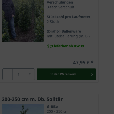
Verschulungen
lium sogar zum Baum des Jahres gewählt!
3-fach verschult
Stückzahl pro Laufmeter
2 Stück
 möchten, die passende Größe finden Sie bei uns im
(Draht-) Ballenware
' ist 80-100 cm groß und wird mit Ballierung geliefert.
mit Juteballierung (m. B.)
e Informationen über die verschiedenen
 3 m. Die Sorten des Ilex aquifolium Alaska erreichen
Lieferbar ab KW39
techpalme gehört zu den langsam wachsenden
ichen Vorstellungen anzulegen. Die Alaska-Stechpalme
47,95 €
-
+
In den
Warenkorb
200-250 cm m. Db. Solitär
Größe
200 - 250 cm