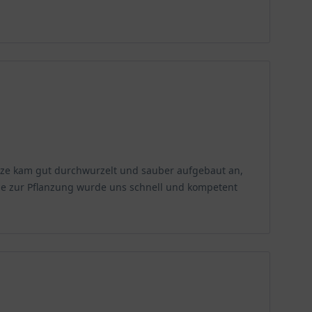
n tief in den Boden hinein oder viele Feinwurzeln im
hlt sich an sonnigen sowie an schattigen Standorten
r Bodenwahl die Anspruchslosigkeit der Pflanze. Ein
glichst nährstoffreich sein. Vermeiden Sie
d den Wurzelballen komplett unter Wasser zu tauchen.
eiten
kann, finden Sie auf unserem Blog zum
lanze kam gut durchwurzelt und sauber aufgebaut an,
rage zur Pflanzung wurde uns schnell und kompetent
mpfehlungen können den Ilex allerdings in einem
fangszeit eine entsprechende Pflege. Hilfreiche
npflege – eine allgemeine Einführung
oder in unseren