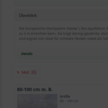
pflegeleicht
standorttolerant
Überblick
robust
schnittverträglich
Die Europäische Stechpalme 'Alaska' ( Ilex aquifolium
trockenheitsresistent
zu 3 m erreichen kann. Sie trägt dornig-gezahnte, dunk
undurchdringliche Hecke (sticht)
und eignet sich ideal für schmale Hecken sowie als Soli
gut frosthart und windfest
verträgt keine Staunässe
Details
langsamwüchsig
SALE
(1)
Detaillierte Informationen Europäische Stechpalme
Der Ilex aquifolium 'Alaska' wächst schmal-pyramidal
eignet sich die Alaska-Stechpalme auch für kleinere Gär
80-100 cm m. B.
Grundstückseingrenzung
verwendet. Durch die leuchte
Größe
im Allgemeinen eine sehr standorttolerante und trocke
80 - 100 cm
pflegeleicht, schnittverträglich, frosthart und windfe