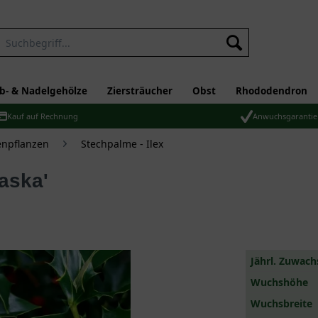
b- & Nadelgehölze
Ziersträucher
Obst
Rhododendron
Kauf auf Rechnung
Anwuchsgarantie
npflanzen
Stechpalme - Ilex
aska'
Jährl. Zuwach
Wuchshöhe
Wuchsbreite