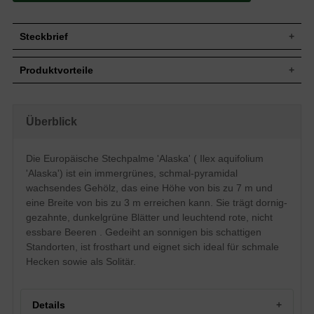
Steckbrief
Jährl.
Bis zu 15 cm
Produktvorteile
Zuwachs
Wuchshöhe
Bis zu 7 m
pflegeleicht
Wuchsbreite
Bis zu 3 m
standorttolerant
robust
Wuchsform
Schmal-pyramidal, dichtbuschig
Überblick
schnittverträglich
Immergrün, dornig-gezahnter Rand,
trockenheitsresistent
Blatt
mittelgrün bis dunkelgrün, bis zu 6 cm
undurchdringliche Hecke (sticht)
Die Europäische Stechpalme 'Alaska' ( Ilex aquifolium
lang
gut frosthart und windfest
'Alaska') ist ein immergrünes, schmal-pyramidal
verträgt keine Staunässe
Leuchtend rote Steinfrucht, nicht zum
Frucht
langsamwüchsig
Verzehr geeignet
wachsendes Gehölz, das eine Höhe von bis zu 7 m und
eine Breite von bis zu 3 m erreichen kann. Sie trägt dornig-
Blüte
Weiß, im Mai und Juni
gezahnte, dunkelgrüne Blätter und leuchtend rote, nicht
Mäßig trockene bis frische, humose
Boden
Untergründe
essbare Beeren . Gedeiht an sonnigen bis schattigen
Standort
Sonnig bis schattig
Standorten, ist frosthart und eignet sich ideal für schmale
Hecken sowie als Solitär.
Heckenpflanze, Solitärelement,
Verwendung
Alleebepflanzung, Kübelgehölz
Die Ilex aquifolium 'Alaska' ist die schmal-
pyramidale Alternative zur normalen
Details
Stechpalme. Um auch die engsten Stellen