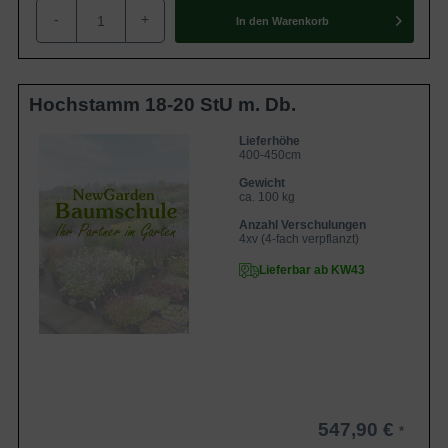
-
+
In den
Warenkorb
Hochstamm 18-20 StU m. Db.
Lieferhöhe
400-450cm
Gewicht
ca. 100 kg
Anzahl Verschulungen
4xv (4-fach verpflanzt)
Lieferbar ab KW43
547,90 €