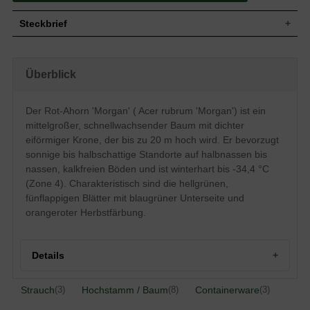
Steckbrief
Mittelgroßer Baum, dichte eiförmige
Wuchs
Krone, bis zu 20 m hoch,
Überblick
schnellwachsend
Wuchshöhe
bis zu 20 m
Sommergrün, Blattstiel rot, hellgrünes
Der Rot-Ahorn 'Morgan' ( Acer rubrum 'Morgan') ist ein
Blatt, Unterseite blaugrün, im Herbst
Blatt
mittelgroßer, schnellwachsender Baum mit dichter
orangerote Färbung, 5 lappig, bis zu 10
cm groß
eiförmiger Krone, der bis zu 20 m hoch wird. Er bevorzugt
sonnige bis halbschattige Standorte auf halbnassen bis
Frucht
Keine Frucht
nassen, kalkfreien Böden und ist winterhart bis -34,4 °C
Blüte
-
(Zone 4). Charakteristisch sind die hellgrünen,
Blütezeit
-
fünflappigen Blätter mit blaugrüner Unterseite und
Rinde
Braungrün, junge Zweige rotbraun
orangeroter Herbstfärbung.
Wurzeln
Herzwurzler, feinwurzelig
Halbnasse bis nasse Böden, kalkhaltigen
Boden
Untergrund vermeiden
Details
Standort
Sonnig bis halbschattig
Winterhart
4 (-34,4 bis -28,9 °C)
Strauch
Hochstamm / Baum
Containerware
(3)
(8)
(3)
Der Acer rubrum 'Morgan' (Rot-Ahorn
'Morgan') gehört ebenfalls zu der Gattung