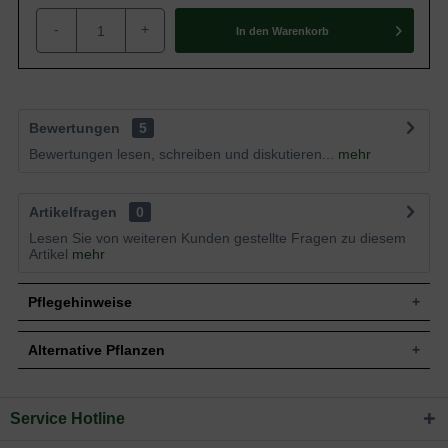
-
+
In den
Warenkorb
Bewertungen
5
Bewertungen lesen, schreiben und diskutieren...
mehr
Artikelfragen
0
Lesen Sie von weiteren Kunden gestellte Fragen zu diesem
Artikel
mehr
Pflegehinweise
Alternative Pflanzen
Pflanz- und Pflegetipps Acer rubrum 'Morgan' /
Rot-Ahorn 'Morgan'
Service Hotline
Sie suchen eine Alternative?
Mit ein paar kleinen Tipps und Tricks kann man