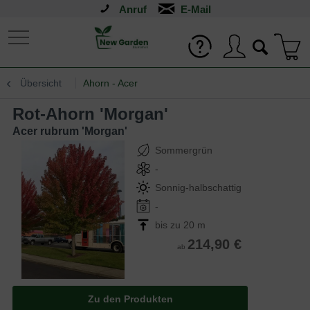
Anruf
Übersicht
Ahorn - Acer
Rot-Ahorn 'Morgan'
Acer rubrum 'Morgan'
Sommergrün
-
Sonnig-halbschattig
-
bis zu 20 m
214,90 €
ab
Zu den Produkten