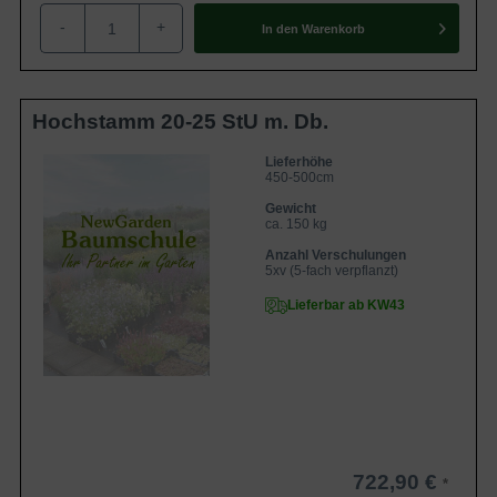
-
+
In den
Warenkorb
Hochstamm 20-25 StU m. Db.
Lieferhöhe
450-500cm
Gewicht
ca. 150 kg
Anzahl Verschulungen
5xv (5-fach verpflanzt)
Lieferbar ab KW43
722,90 €