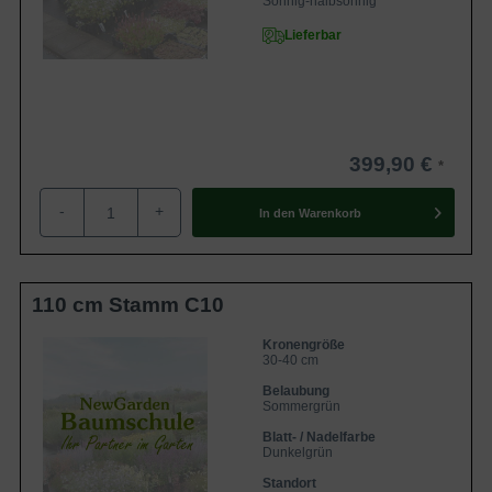
Sonnig-halbsonnig
Lieferbar
399,90 €
-
+
In den
Warenkorb
110 cm Stamm C10
Kronengröße
30-40 cm
Belaubung
Sommergrün
Blatt- / Nadelfarbe
Dunkelgrün
Standort