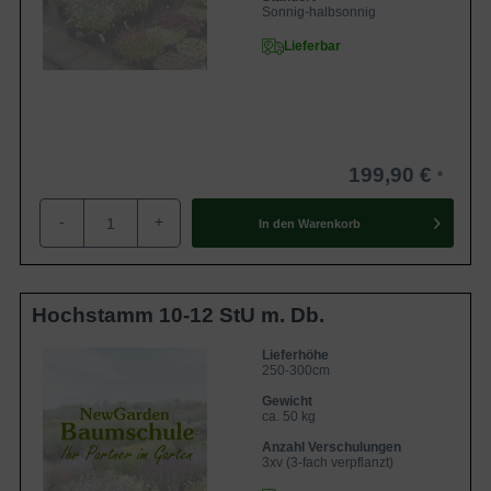
Sonnig-halbsonnig
Lieferbar
199,90 €
-
+
In den
Warenkorb
Hochstamm 10-12 StU m. Db.
Lieferhöhe
250-300cm
Gewicht
ca. 50 kg
Anzahl Verschulungen
3xv (3-fach verpflanzt)