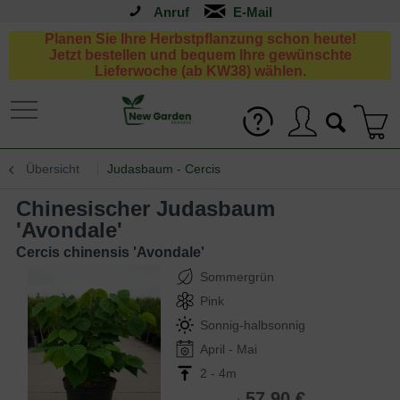
Anruf
Planen Sie Ihre Herbstpflanzung schon heute!
Jetzt bestellen und bequem Ihre gewünschte
Lieferwoche (ab KW38) wählen.
Übersicht
Judasbaum - Cercis
Chinesischer Judasbaum
'Avondale'
Cercis chinensis 'Avondale'
Sommergrün
Pink
Sonnig-halbsonnig
April - Mai
2 - 4m
57,90 €