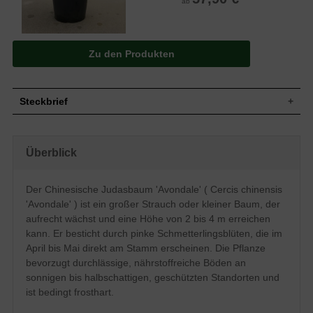
ab
Zu den Produkten
Steckbrief
Großer Strauch oder kleiner Baum,
Wuchs
aufrecht wachsend, 2 bis 4 m hoch und
Überblick
ebenso breit, langsamer Wuchs
Wuchshöhe
2 - 4m
Sommergrün, herzförmig, am Ende
Der Chinesische Judasbaum 'Avondale' ( Cercis chinensis
zugespitzt, Oberseite dunkelgrün,
Blatt
'Avondale' ) ist ein großer Strauch oder kleiner Baum, der
Unterseite heller, Herbstfärbung leuchtend
gelb, sehr groß und attraktiv
aufrecht wächst und eine Höhe von 2 bis 4 m erreichen
kann. Er besticht durch pinke Schmetterlingsblüten, die im
Frucht
Flache, braune Hülsenfrüchte
April bis Mai direkt am Stamm erscheinen. Die Pflanze
Pinke Schmetterlingsblüten (direkt am
Blüte
Stamm)
bevorzugt durchlässige, nährstoffreiche Böden an
sonnigen bis halbschattigen, geschützten Standorten und
Blütezeit
April - Mai
ist bedingt frosthart.
Rinde
Graubraun, später flach gefurcht
Wurzeln
Tiefwurzler, grob, kräftig