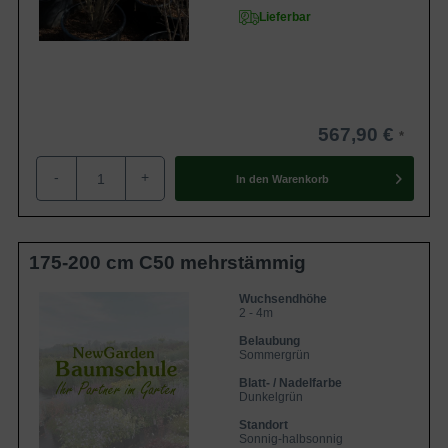
und Möbel. Die Blüten des Judasbaums gelten als essbar
Lieferbar
und werden sauer eingelegt oder als Gewürz verwendet.
567,90 €
-
+
In den
Warenkorb
175-200 cm C50 mehrstämmig
Wuchsendhöhe
2 - 4m
Belaubung
Sommergrün
Blatt- / Nadelfarbe
Dunkelgrün
Standort
Sonnig-halbsonnig