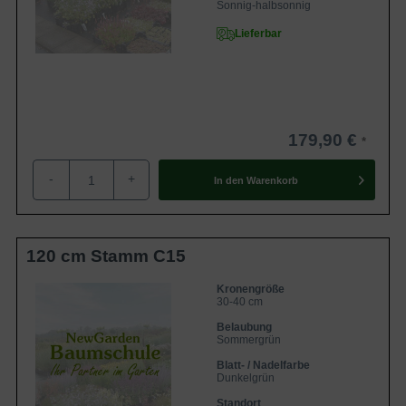
Sonnig-halbsonnig
Lieferbar
179,90 €
-
+
In den
Warenkorb
120 cm Stamm C15
Kronengröße
30-40 cm
Belaubung
Sommergrün
Blatt- / Nadelfarbe
Dunkelgrün
Standort