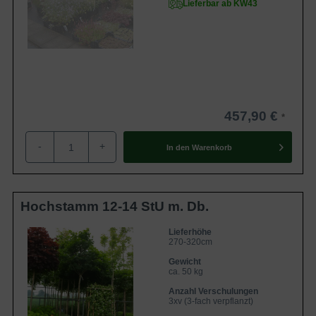
Lieferbar ab KW43
457,90 €
-
+
In den
Warenkorb
Hochstamm 12-14 StU m. Db.
Lieferhöhe
270-320cm
Gewicht
ca. 50 kg
Anzahl Verschulungen
3xv (3-fach verpflanzt)