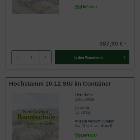
Lieferbar
387,90 €
-
+
In den
Warenkorb
Hochstamm 10-12 StU im Container
Lieferhöhe
250-300cm
Gewicht
ca. 30 kg
Anzahl Verschulungen
3xv (3-fach verpflanzt)
Lieferbar