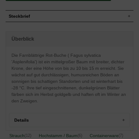
Steckbrief
Mittelgroßer Baum, breite und dichte
Wuchs
Krone, 10 bis 15 m hoch und breit
Überblick
Wuchshöhe
10 - 15 m
Oval bis eiförmig, tief eingeschnitten bis
tief gelappt, seidig behaart, dunkelgrün
Die Farnblättrige Rot-Buche ( Fagus sylvatica
Blatt
glänzend, Herbstfarbe goldgelb, im Winter
'Asplenifolia') ist ein mittelgroßer Baum mit breiter, dichter
haftet das Laub
Krone, der eine Höhe von bis zu 10 bis 15 m erreicht. Sie
Frucht
Lange Nüsse (als Bucheckern bekannt)
wächst auf gut durchlässigen, humusreichen Böden an
Blüte
Unauffällig
sonnigen bis schattigen Standorten und ist winterhart bis
Blütezeit
April - Mai
-28 °C. Ihre tief eingeschnittenen, dunkelgrünen Blätter
Rinde
Glatt und grau
färben sich im Herbst goldgelb und haften oft im Winter an
Herzwurzel, kräftig, im Oberboden stark
den Zweigen.
Wurzeln
durchwurzelt
Eher anspruchslos, jedoch gut
Boden
durchlässige, humusreiche Böden
Details
Standort
Sonnig bis schattig
Winterhart
5 (-28,8 bis -23,4 °C)
Herkunft und Besonderheiten der Fagus sylvatica
Strauch
Hochstamm / Baum
Containerware
(12)
(6)
(7)
Die Fagus sylvatica 'Asplenifolia'