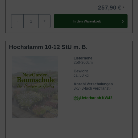
257,90 €
-
+
In den
Warenkorb
Hochstamm 10-12 StU m. B.
Lieferhöhe
250-300cm
Gewicht
ca. 50 kg
Anzahl Verschulungen
3xv (3-fach verpflanzt)
Lieferbar ab KW43