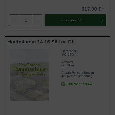
317,90 €
-
+
In den
Warenkorb
Hochstamm 14-16 StU m. Db.
Lieferhöhe
300-350cm
Gewicht
ca. 70 kg
Anzahl Verschulungen
4xv (4-fach verpflanzt)
Lieferbar ab KW43