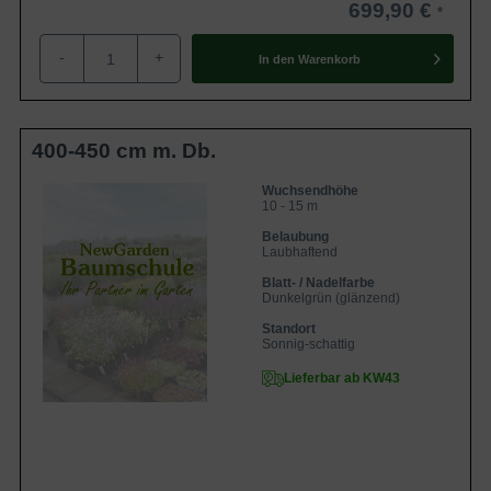
699,90 €
-
+
In den
Warenkorb
400-450 cm m. Db.
Wuchsendhöhe
10 - 15 m
Belaubung
Laubhaftend
Blatt- / Nadelfarbe
Dunkelgrün (glänzend)
Standort
Sonnig-schattig
Lieferbar ab KW43