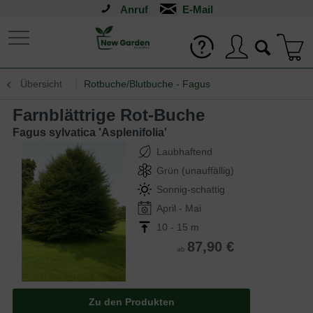
Anruf
Übersicht
Rotbuche/Blutbuche - Fagus
Farnblättrige Rot-Buche
Fagus sylvatica 'Asplenifolia'
Laubhaftend
Grün (unauffällig)
Sonnig-schattig
April - Mai
10 - 15 m
87,90 €
ab
Zu den Produkten