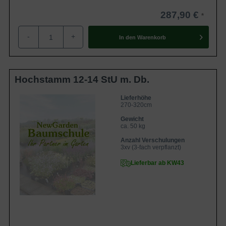
287,90 €
-
+
In den
Warenkorb
Hochstamm 12-14 StU m. Db.
Lieferhöhe
270-320cm
Gewicht
ca. 50 kg
Anzahl Verschulungen
3xv (3-fach verpflanzt)
Lieferbar ab KW43