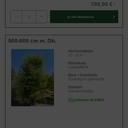
799,90 €
-
+
In den
Warenkorb
500-600 cm m. Db.
Wuchsendhöhe
10 - 15 m
Belaubung
Laubhaftend
Blatt- / Nadelfarbe
Dunkelgrün (glänzend)
Standort
Sonnig-schattig
Lieferbar ab KW43