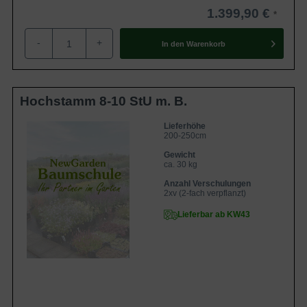
1.399,90 €
-
+
In den
Warenkorb
Hochstamm 8-10 StU m. B.
Lieferhöhe
200-250cm
Gewicht
ca. 30 kg
Anzahl Verschulungen
2xv (2-fach verpflanzt)
Lieferbar ab KW43