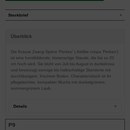
Steckbrief
Die Astilbe Crispa 'Perkeo' ist horstbildend
Wuchs
und hat einen kissenartigen Wuchs. Diese
Überblick
Staude erreicht eine Höhe von ca. 20 cm.
Wuchshöhe
bis zu 20 cm
Blatt
Sommergrün, dunkelgrün
Die Krause Zwerg-Spiere 'Perkeo' ( Astilbe crispa 'Perkeo')
Blüte
Dunkelrosa
ist eine horstbildende, kissenartige Staude, die bis zu 20
Blütezeit
Juli bis August
cm hoch wird. Sie blüht von Juli bis August in dunkelrosa
Boden
Durchlässig und frisch
und bevorzugt sonnige bis halbschattige Standorte mit
durchlässigem, frischem Boden. Charakteristisch ist ihr
Standort
Sonnig bis halbschattig
pflegeleichter, kompakter Wuchs mit dunkelgrünem,
Pflanzen pro
13
m²
sommergrünem Laub.
Die Astilbe Crispa 'Perkeo' (Krause
Eigenschaften
Zwerg-Spiere) benötigt am richtigen
Standort kaum Pflege.
Details
Portrait der Krausen Zwerg-Spiere 'Perkeo'
P9
Wuchsbild und Größe
Herkunft und Eigenschaften