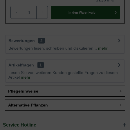
-
+
In den
Warenkorb
Bewertungen
2
Bewertungen lesen, schreiben und diskutieren...
mehr
Artikelfragen
1
Lesen Sie von weiteren Kunden gestellte Fragen zu diesem
Artikel
mehr
Pflegehinweise
Alternative Pflanzen
Pflanz- und Pflegetipps Alchemilla mollis /
Großblättriger Frauenmantel
Service Hotline
Sie suchen eine Alternative?
Mit ein paar kleinen Tipps und Tricks kann man