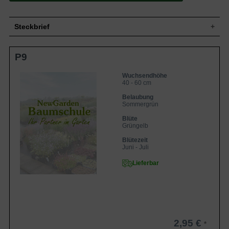
Steckbrief
Staude, aufrecht, gut verzweigt,
P9
Wuchs
dichtbuschig, locker horstig, halbkugelig,
40 bis 60 cm hoch
Wuchshöhe
40 - 60 cm
Wuchsendhöhe
40 - 60 cm
Sommergrün, rundlich, fünf- bis
siebenfach gelappt, weich behaart,
Belaubung
Blatt
gezähnter Rand, graugrün, bis zu 15 cm
Sommergrün
groß
Blüte
Frucht
Nüsschen
Grüngelb
Grüngelb, radförmig, vierzählig, einfach,
Blütezeit
Blüte
verzweigt, in doldenförmigen Rispen,
Juni - Juli
reichblühend, zierend
Blütezeit
Juni bis Juli
Lieferbar
Wurzeln
Adventivwurzel, gut verzweigt und buschig
Frische, durchlässige, humose und
Boden
sandige bis steinige Untergründe
Standort
Sonnig bis halbschattig
Pflanzen pro
6
2,95 €
m²