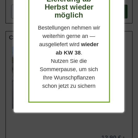
Herbst wieder
-
+
In den
Warenkorb
möglich
Bestellungen nehmen wir
weiterhin gerne an —
C3
ausgeliefert wird
wieder
Wuchsendhöhe
ab KW 38
.
40 - 60 cm
Nutzen Sie die
Belaubung
Sommergrün
Sommerpause, um sich
Blüte
Ihre Wunschpflanzen
Grüngelb
schon jetzt zu sichern
Blütezeit
Juni - Juli
Lieferbar
12,90 €