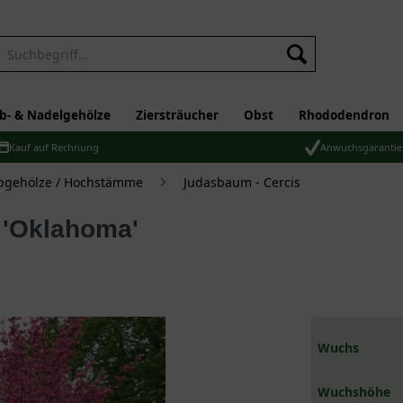
b- & Nadelgehölze
Ziersträucher
Obst
Rhododendron
Kauf auf Rechnung
Anwuchsgarantie
bgehölze / Hochstämme
Judasbaum - Cercis
 'Oklahoma'
Wuchs
Wuchshöhe