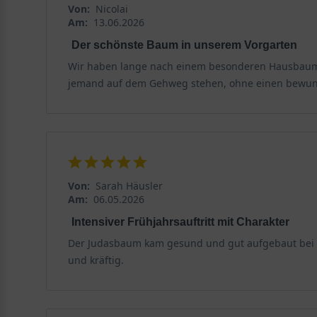
Obgleich der Judasbaum ’Oklahoma‘ in der Fachliteratu
Von:
Nicolai
Am:
13.06.2026
Erfahrungen gezeigt, dass er durchaus sensibel auf Kä
Wurzelbereiches erhalten. Junge Pflanzen können ebe
Der schönste Baum in unserem Vorgarten
Wir haben lange nach einem besonderen Hausbaum g
Verwendung des Cercis canadensis ’Oklahoma‘
jemand auf dem Gehweg stehen, ohne einen bewund
Die Selektion ’Oklahoma‘ eignet sich hervorragend fü
Zusammenspiel mit einem malerischen Wuchs sowie ein
schwärmen.
Ideal als Solitär in Gärten, Parkanlagen oder auch an
Von:
Sarah Häusler
‘Oklahoma‘ eignet sich daher sehr gut für die Pflanzu
Am:
06.05.2026
Sichtschutz wunderschön erscheinen. Gerne wird der Ce
Intensiver Frühjahrsauftritt mit Charakter
versprüht. Diese schenkt er ebenfalls, wenn der Juda
Der Judasbaum kam gesund und gut aufgebaut bei un
und kräftig.
Wissenswertes zum Judasbaum
Einer Legende nach errötete der Cercis vor Scham, na
wunderschöne, intensivrote Blüte der Judasbäume erklä