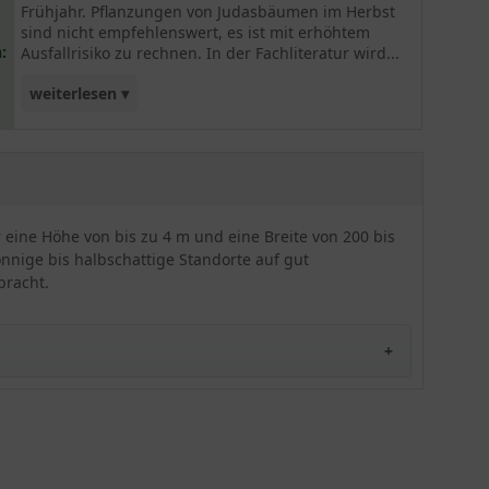
Frühjahr. Pflanzungen von Judasbäumen im Herbst
sind nicht empfehlenswert, es ist mit erhöhtem
:
Ausfallrisiko zu rechnen. In der Fachliteratur wird...
weiterlesen ▾
dem Judasbaum eine gewisse Winterhärte
zugesprochen, jedoch haben wir die Erfahrung
gemacht das diese eher frostempfindlich sind.
Der Cercis canadensis 'Oklahoma' (Amerikanischer
Judasbaum 'Oklahoma') fällt schon durch die
eine Höhe von bis zu 4 m und eine Breite von 200 bis
atemberaubende rosarote Blütenpracht aus der
nnige bis halbschattige Standorte auf gut
Ferne auf! Ein tolles Zierelement, das garantiert
pracht.
alle Blicke auf sich zieht. Bestens als Solitär
geeignet. Zudem erweist sich 'Oklahoma' als
robust und gut frosthart. Mit dieser Sorte werden
Sie strahlende Akzente in Ihren Garten setzen.
ebracht. Die Selektion präsentiert im Vergleich zu