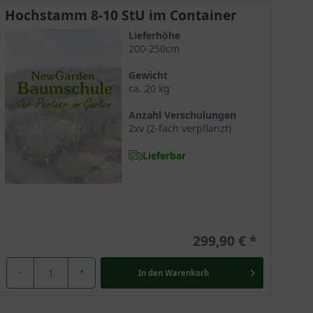
Blüte wunderschöne Lichtreflexe zaubert. Es verführt
Hochstamm 8-10 StU im Container
Lieferhöhe
200-250cm
Gewicht
ca. 20 kg
 verdankt die Gattung ihre große Beliebtheit.
hen.
Anzahl Verschulungen
2xv (2-fach verpflanzt)
Lieferbar
Nordosten der USA. Er wächst im Unterholz von
299,90 €
hen und farbintensiven Optik aufwertet. Er ist hier
ostel Judas sich nach seinem Verrat an Jesus an
-
+
In den
Warenkorb