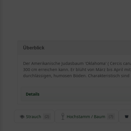
Überblick
Der Amerikanische Judasbaum 'Oklahoma' ( Cercis cana
300 cm erreichen kann. Er blüht von März bis April mi
durchlässigen, humosen Böden. Charakteristisch sind d
Details
Strauch
Hochstamm / Baum
(2)
(7)
Herkunft und Besonderheit des Cercis canadens
Der Cercis canadensis ’Oklahoma‘ wurde als Zufallssäm