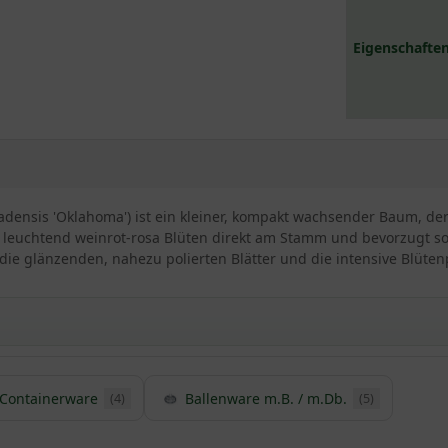
Eigenschaften
densis 'Oklahoma') ist ein kleiner, kompakt wachsender Baum, der 
t leuchtend weinrot-rosa Blüten direkt am Stamm und bevorzugt so
ie glänzenden, nahezu polierten Blätter und die intensive Blüten
Containerware
Ballenware m.B. / m.Db.
(4)
(5)
is ’Oklahoma‘ / Cercis canadensis ’Oklahoma‘
ling in Oklahoma, USA, entdeckt und im Jahre 1964 auf den Markt g