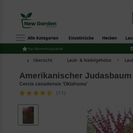
Alle Kategorien
Einzelstücke
Hecken
Lau
Top Baumschulqualität
Übersicht
Laub- & Nadelgehölze
Lau
Amerikanischer Judasbaum
Cercis canadensis 'Oklahoma'
(
11
)