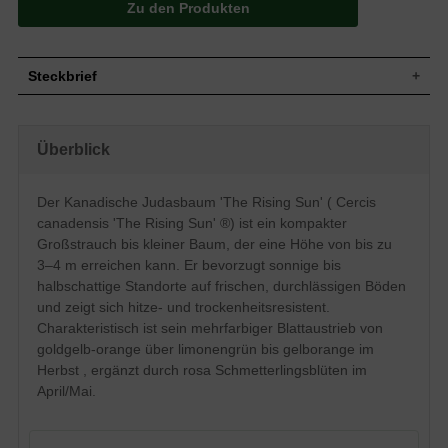
Zu den Produkten
Steckbrief
Großstrauch bis kleiner Baum, aufrecht,
Wuchs
mehrstämmig, kompakt, dichtbuschig, 300
Überblick
bis 400 cm hoch und ähnlich breit
Wuchshöhe
3 - 4 m
Sommergrün, herzförmig, ganzrandig, am
Der Kanadische Judasbaum 'The Rising Sun' ( Cercis
Ende zugespitzt, im Austrieb goldgelb-
canadensis 'The Rising Sun' ®) ist ein kompakter
Blatt
orange, dann gelb bis limonengrün, im
Herbst gelborange, ca. 6 cm lang und 5
Großstrauch bis kleiner Baum, der eine Höhe von bis zu
bis 10 cm breit
3–4 m erreichen kann. Er bevorzugt sonnige bis
Frucht
Braune Hülsenfrucht
halbschattige Standorte auf frischen, durchlässigen Böden
Blüte
Rosa, schmetterlingsartig, in Büscheln
und zeigt sich hitze- und trockenheitsresistent.
Charakteristisch ist sein mehrfarbiger Blattaustrieb von
Blütezeit
April / Mai
goldgelb-orange über limonengrün bis gelborange im
Rinde
Grau bis braungrau
Herbst , ergänzt durch rosa Schmetterlingsblüten im
Wurzeln
Tiefwurzler, kräftig
April/Mai.
Frische, durchlässige und humose
Boden
Untergründe
Standort
Sonnig bis halbschattig